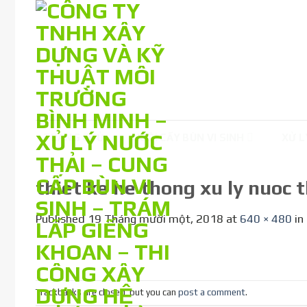
Skip
to
content
TRANG CHỦ
NUÔI CẤY BÙN VI SINH
XỬ L
thiet ke he thong xu ly nuoc 
Published
19 Tháng mười một, 2018
at
640 × 480
in
Trackbacks are closed, but you can
post a comment
.