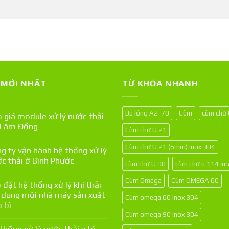
T MỚI NHẤT
TỪ KHÓA NHANH
Bu lông A2-70
Cùm
cùm chữ
 giá module xử lý nước thải
 Lâm Đồng
Cùm chữ U 21
Cùm chữ U 21 (6mm) inox 304
g ty vận hành hệ thống xử lý
c thải ở Bình Phước
cùm chữ U 90
cùm chữ u 114 in
Cùm Omega
Cùm OMEGA 60
 đặt hệ thống xử lý khí thải
 dung môi nhà máy sản xuất
Cùm omega 60 inox 304
 bì
Cùm omega 90 inox 304
thống xử lý nước thải y tế