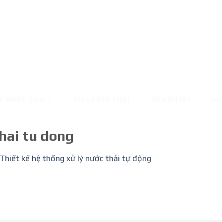
Ý NƯỚC THẢI
XỬ LÝ KHÍ THẢI
TƯ VẤN MT
SẢ
thai tu dong
Thiết kế hệ thống xử lý nước thải tự động