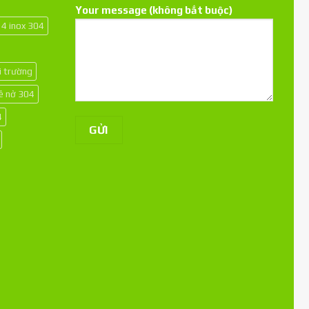
Your message (không bắt buộc)
14 inox 304
i trường
kê nở 304
4