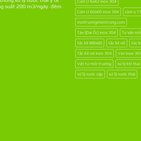
Cùm U 6x42 inox 304
g suất 200 m3/ngày. đêm
Cùm U 60x60 inox 304
cùm u 1
moitruongmientrung.com
Tán (Đai Ốc) inox 304
Tư vấn mô
tắc kê M8x80
tắc kê nở
tắc 
Tắc Kê nở inox 304
Van inox 30
Vật tư môi trường
xử lý khí thải
xử lý nước cấp
xử lý nước thải