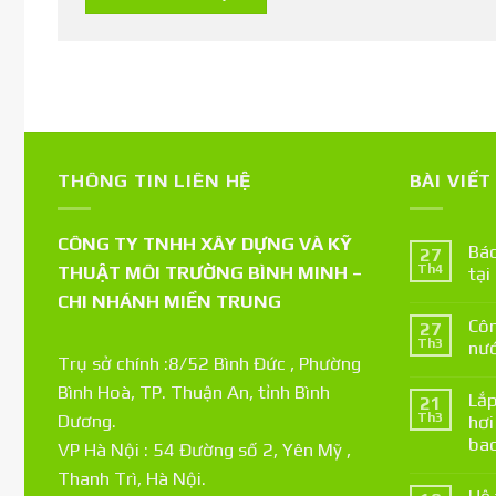
THÔNG TIN LIÊN HỆ
BÀI VIẾ
CÔNG TY TNHH XÂY DỰNG VÀ KỸ
Báo
27
THUẬT MÔI TRƯỜNG BÌNH MINH –
Th4
tại
CHI NHÁNH MIỀN TRUNG
Côn
27
Th3
nướ
Trụ sở chính :8/52 Bình Đức , Phường
Bình Hoà, TP. Thuận An, tỉnh Bình
Lắp
21
Th3
Dương.
hơi
bao
VP Hà Nội : 54 Đường số 2, Yên Mỹ ,
Thanh Trì, Hà Nội.
Hệ 