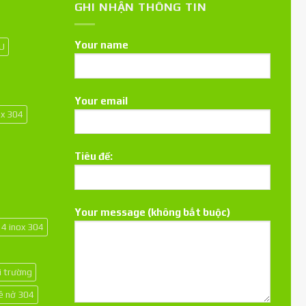
GHI NHẬN THÔNG TIN
Your name
 U
Your email
ox 304
Tiêu đề:
Your message (không bắt buộc)
14 inox 304
i trường
kê nở 304