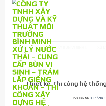
Skip
to
content
TRANG CHỦ
NUÔI CẤY BÙN VI SINH
XỬ L
Thiết kế, thi công hệ thốn
POSTED ON
8 THÁNG 1