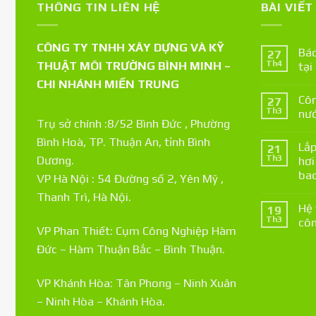
THÔNG TIN LIÊN HỆ
BÀI VIẾ
CÔNG TY TNHH XÂY DỰNG VÀ KỸ
Báo
27
THUẬT MÔI TRƯỜNG BÌNH MINH –
Th4
tại
CHI NHÁNH MIỀN TRUNG
Côn
27
Th3
nướ
Trụ sở chính :8/52 Bình Đức , Phường
Bình Hoà, TP. Thuận An, tỉnh Bình
Lắp
21
Th3
Dương.
hơi
bao
VP Hà Nội : 54 Đường số 2, Yên Mỹ ,
Thanh Trì, Hà Nội.
Hệ 
19
Th3
côn
VP Phan Thiết: Cụm Công Nghiệp Hàm
Đức – Hàm Thuận Bắc – Bình Thuận.
VP Khánh Hòa: Tân Phong – Ninh Xuân
– Ninh Hòa – Khánh Hòa.