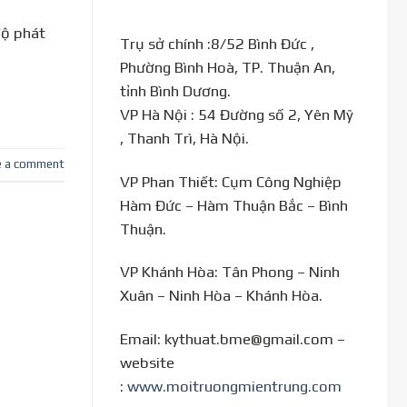
độ phát
Trụ sở chính :8/52 Bình Đức ,
Phường Bình Hoà, TP. Thuận An,
tỉnh Bình Dương.
VP Hà Nội : 54 Đường số 2, Yên Mỹ
, Thanh Trì, Hà Nội.
e a comment
VP Phan Thiết: Cụm Công Nghiệp
Hàm Đức – Hàm Thuận Bắc – Bình
Thuận.
VP Khánh Hòa: Tân Phong – Ninh
Xuân – Ninh Hòa – Khánh Hòa.
Email: kythuat.bme@gmail.com –
website
:
www.moitruongmientrung.com