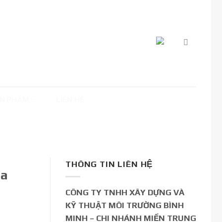
N PHẨM
LIÊN HỆ
THÔNG TIN LIÊN HỆ
oa
CÔNG TY TNHH XÂY DỰNG VÀ
KỸ THUẬT MÔI TRƯỜNG BÌNH
MINH – CHI NHÁNH MIỀN TRUNG