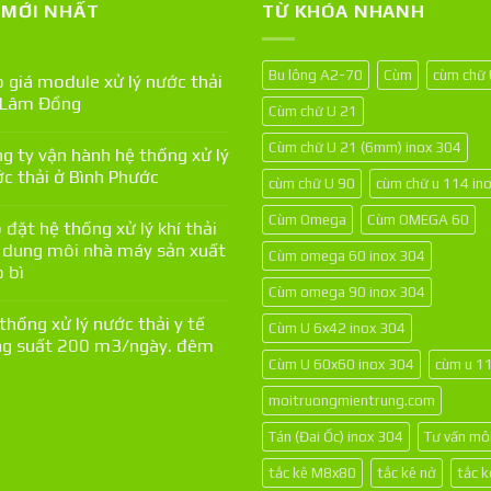
T MỚI NHẤT
TỪ KHÓA NHANH
Bu lông A2-70
Cùm
cùm chữ
 giá module xử lý nước thải
 Lâm Đồng
Cùm chữ U 21
Cùm chữ U 21 (6mm) inox 304
g ty vận hành hệ thống xử lý
c thải ở Bình Phước
cùm chữ U 90
cùm chữ u 114 in
Cùm Omega
Cùm OMEGA 60
 đặt hệ thống xử lý khí thải
 dung môi nhà máy sản xuất
Cùm omega 60 inox 304
 bì
Cùm omega 90 inox 304
thống xử lý nước thải y tế
Cùm U 6x42 inox 304
g suất 200 m3/ngày. đêm
Cùm U 60x60 inox 304
cùm u 1
moitruongmientrung.com
Tán (Đai Ốc) inox 304
Tư vấn mô
tắc kê M8x80
tắc kê nở
tắc 