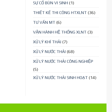
SỰ CỐ BÙN VI SINH
(1)
THIẾT KẾ THI CÔNG HTXLNT
(36)
TƯ VẤN MT
(6)
VẬN HÀNH HỆ THỐNG XLNT
(3)
XỬ LÝ KHÍ THẢI
(7)
XỬ LÝ NƯỚC THẢI
(68)
XỬ LÝ NƯỚC THẢI CÔNG NGHIỆP
(5)
XỬ LÝ NƯỚC THẢI SINH HOẠT
(14)