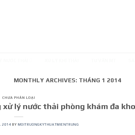
Ý NƯỚC THẢI
XỬ LÝ KHÍ THẢI
TƯ VẤN MT
SẢ
MONTHLY ARCHIVES:
THÁNG 1 2014
CHƯA PHÂN LOẠI
g xử lý nước thải phòng khám đa kh
, 2014
BY
MOITRUONGKYTHUATMIENTRUNG