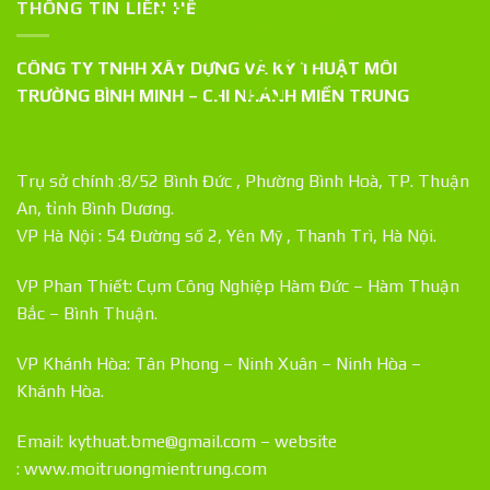
THÔNG TIN LIÊN HỆ
CÔNG TY TNHH XÂY DỰNG VÀ KỸ THUẬT MÔI
TRƯỜNG BÌNH MINH – CHI NHÁNH MIỀN TRUNG
Trụ sở chính :8/52 Bình Đức , Phường Bình Hoà, TP. Thuận
An, tỉnh Bình Dương.
VP Hà Nội : 54 Đường số 2, Yên Mỹ , Thanh Trì, Hà Nội.
VP Phan Thiết: Cụm Công Nghiệp Hàm Đức – Hàm Thuận
Bắc – Bình Thuận.
VP Khánh Hòa: Tân Phong – Ninh Xuân – Ninh Hòa –
Khánh Hòa.
Email: kythuat.bme@gmail.com – website
:
www.moitruongmientrung.com