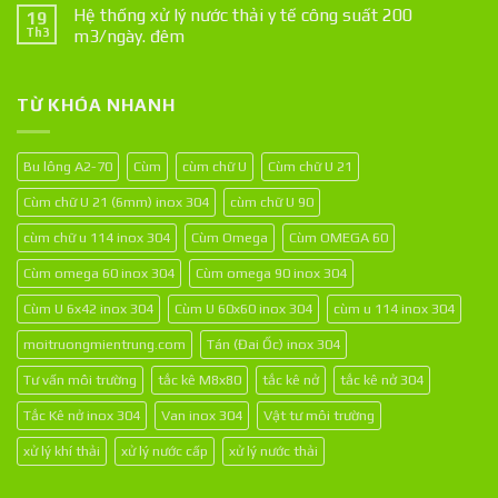
Hệ thống xử lý nước thải y tế công suất 200
19
Th3
m3/ngày. đêm
TỪ KHÓA NHANH
Bu lông A2-70
Cùm
cùm chữ U
Cùm chữ U 21
Cùm chữ U 21 (6mm) inox 304
cùm chữ U 90
cùm chữ u 114 inox 304
Cùm Omega
Cùm OMEGA 60
Cùm omega 60 inox 304
Cùm omega 90 inox 304
Cùm U 6x42 inox 304
Cùm U 60x60 inox 304
cùm u 114 inox 304
moitruongmientrung.com
Tán (Đai Ốc) inox 304
Tư vấn môi trường
tắc kê M8x80
tắc kê nở
tắc kê nở 304
Tắc Kê nở inox 304
Van inox 304
Vật tư môi trường
xử lý khí thải
xử lý nước cấp
xử lý nước thải