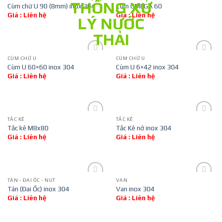
Cùm chữ U 90 (8mm) inox 304
Cùm OMEGA 60
Giá : Liên hệ
Giá : Liên hệ
Add to
Add to
wishlist
wishlist
CÙM CHỮ U
CÙM CHỮ U
Cùm U 60×60 inox 304
Cùm U 6×42 inox 304
Giá : Liên hệ
Giá : Liên hệ
Add to
Add to
wishlist
wishlist
TẮC KÊ
TẮC KÊ
Tắc kê M8x80
Tắc Kê nở inox 304
Giá : Liên hệ
Giá : Liên hệ
Add to
Add to
wishlist
wishlist
TÁN - ĐAI ỐC - NUT
VAN
Tán (Đai Ốc) inox 304
Van inox 304
Giá : Liên hệ
Giá : Liên hệ
Add to
Add to
wishlist
wishlist