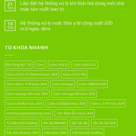
Lắp đặt hệ thống xử lý khí thải hơi dung môi nhà
21
Th3
máy sản xuất bao bì
Hệ thống xử lý nước thải y tế công suất 200
19
Th3
m3/ngày. đêm
TỪ KHÓA NHANH
Bu lông A2-70
Cùm
cùm chữ U
Cùm chữ U 21
Cùm chữ U 21 (6mm) inox 304
cùm chữ U 90
cùm chữ u 114 inox 304
Cùm Omega
Cùm OMEGA 60
Cùm omega 60 inox 304
Cùm omega 90 inox 304
Cùm U 6x42 inox 304
Cùm U 60x60 inox 304
cùm u 114 inox 304
moitruongmientrung.com
Tán (Đai Ốc) inox 304
Tư vấn môi trường
tắc kê M8x80
tắc kê nở
tắc kê nở 304
Tắc Kê nở inox 304
Van inox 304
Vật tư môi trường