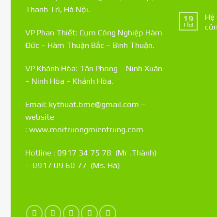
Thanh Trì, Hà Nội.
Hệ 
19
Th3
côn
VP Phan Thiết: Cụm Công Nghiệp Hàm
Đức – Hàm Thuận Bắc – Bình Thuận.
VP Khánh Hòa: Tân Phong – Ninh Xuân
– Ninh Hòa – Khánh Hòa.
Email: kythuat.bme@gmail.com –
website
:
www.moitruongmientrung.com
Hotline : 0917 34 75 78 (Mr .Thành)
- 0917 09 60 77 (Ms. Hà)