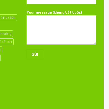
Your message (không bắt buộc)
14 inox 304
i trường
kê nở 304
4