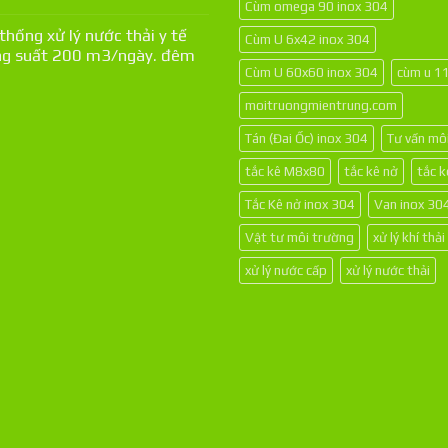
Cùm omega 90 inox 304
thống xử lý nước thải y tế
Cùm U 6x42 inox 304
g suất 200 m3/ngày. đêm
Cùm U 60x60 inox 304
cùm u 1
moitruongmientrung.com
Tán (Đai Ốc) inox 304
Tư vấn mô
tắc kê M8x80
tắc kê nở
tắc 
Tắc Kê nở inox 304
Van inox 30
Vật tư môi trường
xử lý khí thải
xử lý nước cấp
xử lý nước thải