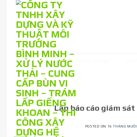
Skip
to
content
TRANG CHỦ
NUÔI CẤY BÙN VI SINH
XỬ L
Lập báo cáo giám sát
POSTED ON
16 THÁNG MƯỜI