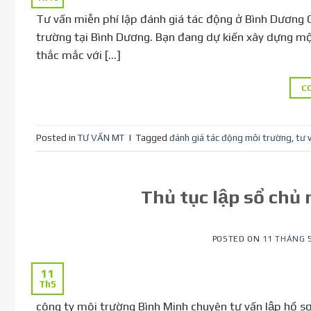
Tư vấn miễn phí lập đánh giá tác động ở Bình Dương 
trường tại Bình Dương. Bạn đang dự kiến xây dựng m
thắc mắc với […]
C
Posted in
TƯ VẤN MT
|
Tagged
đánh giá tác động môi trường
,
tư 
Thủ tục lập sổ chủ
POSTED ON
11 THÁNG 5
11
Th5
công ty môi trường Bình Minh chuyên tư vấn lập hồ sơ s