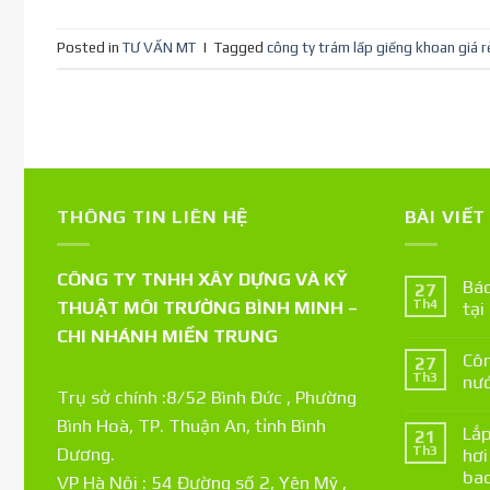
Posted in
TƯ VẤN MT
|
Tagged
công ty trám lấp giếng khoan giá r
THÔNG TIN LIÊN HỆ
BÀI VIẾ
CÔNG TY TNHH XÂY DỰNG VÀ KỸ
Báo
27
THUẬT MÔI TRƯỜNG BÌNH MINH –
Th4
tại
CHI NHÁNH MIỀN TRUNG
Côn
27
Th3
nướ
Trụ sở chính :8/52 Bình Đức , Phường
Bình Hoà, TP. Thuận An, tỉnh Bình
Lắp
21
Th3
Dương.
hơi
bao
VP Hà Nội : 54 Đường số 2, Yên Mỹ ,