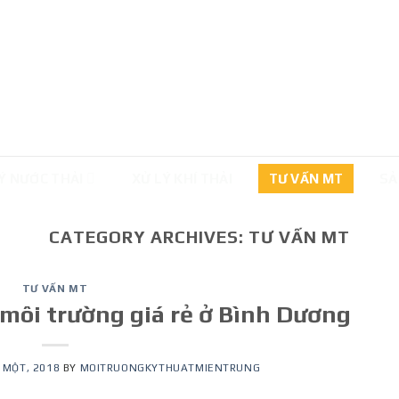
Ý NƯỚC THẢI
XỬ LÝ KHÍ THẢI
TƯ VẤN MT
SẢ
CATEGORY ARCHIVES:
TƯ VẤN MT
TƯ VẤN MT
 môi trường giá rẻ ở Bình Dương
 MỘT, 2018
BY
MOITRUONGKYTHUATMIENTRUNG