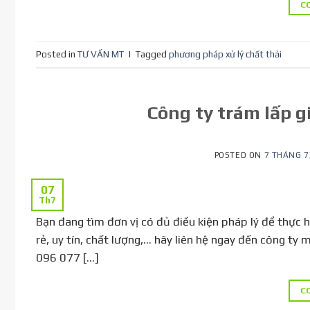
C
Posted in
TƯ VẤN MT
|
Tagged
phương pháp xử lý chất thải
Công ty trám lấp g
POSTED ON
7 THÁNG 7
07
Th7
Bạn đang tìm đơn vị có đủ điều kiện pháp lý để thực 
rẻ, uy tín, chất lượng,… hãy liên hệ ngay đến công ty
096 077 […]
C