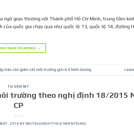
a ngõ giao thương với Thành phố Hồ Chí Minh, trung tâm kinh
h của quốc gia chạy qua như quốc lộ 13, quốc lộ 14, đường H
ONTINUE READING
→
lập báo cáo giám sát môi trường giá rẻ ở bình dương
Leav
TƯ VẤN MT
môi trường theo nghị định 18/2015 
CP
MỘT, 2018
BY
MOITRUONGKYTHUATMIENTRUNG