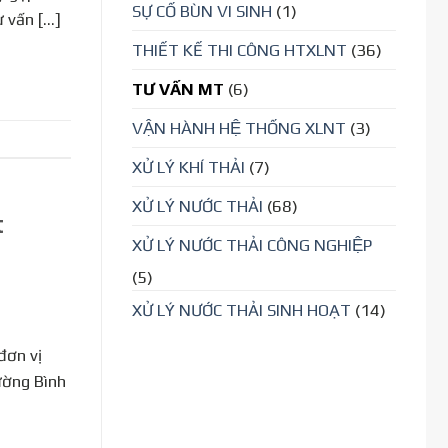
SỰ CỐ BÙN VI SINH
(1)
ư vấn […]
THIẾT KẾ THI CÔNG HTXLNT
(36)
TƯ VẤN MT
(6)
VẬN HÀNH HỆ THỐNG XLNT
(3)
XỬ LÝ KHÍ THẢI
(7)
XỬ LÝ NƯỚC THẢI
(68)
t
XỬ LÝ NƯỚC THẢI CÔNG NGHIỆP
(5)
XỬ LÝ NƯỚC THẢI SINH HOẠT
(14)
 đơn vị
rường Bình