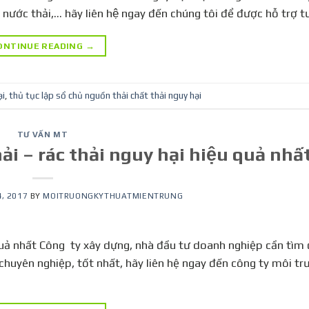
́ nước thải,… hãy liên hệ ngay đến chúng tôi để được hỗ trợ t
ONTINUE READING
→
ại
,
thủ tục lập sổ chủ nguồn thải chất thải nguy hại
TƯ VẤN MT
̉i – rác thải nguy hại hiệu quả nhấ
, 2017
BY
MOITRUONGKYTHUATMIENTRUNG
iệu quả nhất Công ty xây dựng, nhà đầu tư doanh nghiệp cần tìm
 quốc chuyên nghiệp, tốt nhất, hãy liên hệ ngay đến công ty môi t