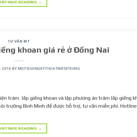
ONTINUE READING
→
TƯ VẤN MT
iếng khoan giá rẻ ở Đồng Nai
, 2016
BY
MOITRUONGKYTHUATMIENTRUNG
hiện trám lấp giếng khoan và lập phương án trám lấp giếng k
 môi trường Bình Minh để được hỗ trợ, tư vấn miễn phí. Hotlin
ONTINUE READING
→