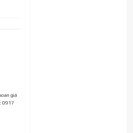
hoan giá
e: 0917