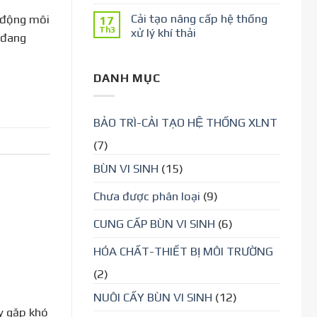
Cải tạo nâng cấp hệ thống
c động môi
17
Th3
xử lý khí thải
 đang
DANH MỤC
BẢO TRÌ-CẢI TẠO HỆ THỐNG XLNT
(7)
BÙN VI SINH
(15)
Chưa được phân loại
(9)
CUNG CẤP BÙN VI SINH
(6)
HÓA CHẤT-THIẾT BỊ MÔI TRƯỜNG
(2)
NUÔI CẤY BÙN VI SINH
(12)
y gặp khó