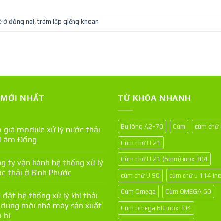
ẻ ở đồng nai
,
trám lấp giếng khoan
T MỚI NHẤT
TỪ KHÓA NHANH
Bu lông A2-70
Cùm
cùm chữ
 giá module xử lý nước thải
 Lâm Đồng
Cùm chữ U 21
Cùm chữ U 21 (6mm) inox 304
g ty vận hành hệ thống xử lý
c thải ở Bình Phước
cùm chữ U 90
cùm chữ u 114 in
Cùm Omega
Cùm OMEGA 60
 đặt hệ thống xử lý khí thải
 dung môi nhà máy sản xuất
Cùm omega 60 inox 304
 bì