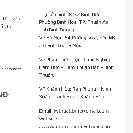
Trụ sở chính :8/52 Bình Đức ,
 tế – văn
Phường Bình Hoà, TP. Thuận An,
ồ Chí
tỉnh Bình Dương.
VP Hà Nội : 54 Đường số 2, Yên Mỹ
, Thanh Trì, Hà Nội.
VP Phan Thiết: Cụm Công Nghiệp
Hàm Đức – Hàm Thuận Bắc – Bình
e a comment
Thuận.
VP Khánh Hòa: Tân Phong – Ninh
NĐ-
Xuân – Ninh Hòa – Khánh Hòa.
Email: kythuat.bme@gmail.com –
website
:
www.moitruongmientrung.com