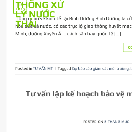
16
Th11
Tổng quan về kinh tế tại Bình Dương Bình Dương là cử
hóa của cả nước, có các trục lộ giao thông huyết mạc
Minh, đường Xuyên Á … cách sân bay quốc tế […]
C
Posted in
TƯ VẤN MT
|
Tagged
lập báo cáo giám sát môi trường
,
Tư vấn lập kế hoạch bảo vệ 
POSTED ON
8 THÁNG MƯỜI 