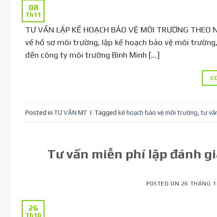
08
Th11
TƯ VẤN LẬP KẾ HOẠCH BẢO VỆ MÔI TRƯỜNG THEO NGH
về hồ sơ môi trường, lập kế hoạch bảo vệ môi trường,
đến công ty môi trường Bình Minh […]
C
Posted in
TƯ VẤN MT
|
Tagged
kế hoạch bảo vệ môi trường
,
tư vấ
Tư vấn miễn phí lập đánh g
POSTED ON
26 THÁNG 1
26
Th10