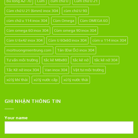
Bu lông A2-70
Cùm
cùm chữ U
Cùm chữ U 21
Cùm chữ U 21 (6mm) inox 304
cùm chữ U 90
cùm chữ u 114 inox 304
Cùm Omega
Cùm OMEGA 60
Cùm omega 60 inox 304
Cùm omega 90 inox 304
Cùm U 6x42 inox 304
Cùm U 60x60 inox 304
cùm u 114 inox 304
moitruongmientrung.com
Tán (Đai Ốc) inox 304
Tư vấn môi trường
tắc kê M8x80
tắc kê nở
tắc kê nở 304
Tắc Kê nở inox 304
Van inox 304
Vật tư môi trường
xử lý khí thải
xử lý nước cấp
xử lý nước thải
GHI NHẬN THÔNG TIN
Your name