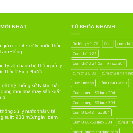
T MỚI NHẤT
TỪ KHÓA NHANH
Bu lông A2-70
Cùm
cùm chữ
 giá module xử lý nước thải
 Lâm Đồng
Cùm chữ U 21
Cùm chữ U 21 (6mm) inox 304
g ty vận hành hệ thống xử lý
c thải ở Bình Phước
cùm chữ U 90
cùm chữ u 114 in
Cùm Omega
Cùm OMEGA 60
 đặt hệ thống xử lý khí thải
 dung môi nhà máy sản xuất
Cùm omega 60 inox 304
 bì
Cùm omega 90 inox 304
thống xử lý nước thải y tế
Cùm U 6x42 inox 304
g suất 200 m3/ngày. đêm
Cùm U 60x60 inox 304
cùm u 1
moitruongmientrung.com