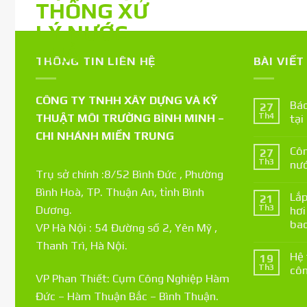
THÔNG TIN LIÊN HỆ
BÀI VIẾ
CÔNG TY TNHH XÂY DỰNG VÀ KỸ
Báo
27
THUẬT MÔI TRƯỜNG BÌNH MINH –
Th4
tại
CHI NHÁNH MIỀN TRUNG
Côn
27
Th3
nướ
Trụ sở chính :8/52 Bình Đức , Phường
Bình Hoà, TP. Thuận An, tỉnh Bình
Lắp
21
Th3
Dương.
hơi
bao
VP Hà Nội : 54 Đường số 2, Yên Mỹ ,
Thanh Trì, Hà Nội.
Hệ 
19
Th3
côn
VP Phan Thiết: Cụm Công Nghiệp Hàm
Đức – Hàm Thuận Bắc – Bình Thuận.