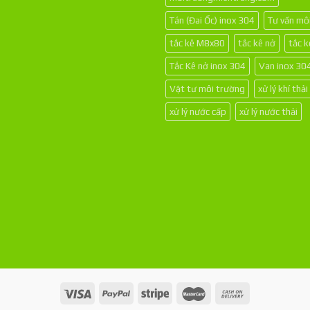
Tán (Đai Ốc) inox 304
Tư vấn mô
tắc kê M8x80
tắc kê nở
tắc 
Tắc Kê nở inox 304
Van inox 30
Vật tư môi trường
xử lý khí thải
xử lý nước cấp
xử lý nước thải