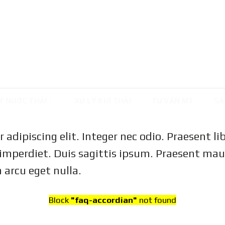
Ý NƯỚC THẢI
XỬ LÝ KHÍ THẢI
TƯ VẤN MT
SẢ
adipiscing elit. Integer nec odio. Praesent l
imperdiet. Duis sagittis ipsum. Praesent mau
 arcu eget nulla.
Block
"faq-accordian"
not found