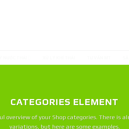
Ý NƯỚC THẢI
XỬ LÝ KHÍ THẢI
TƯ VẤN MT
SẢ
CATEGORIES ELEMENT
ul overview of your Shop categories. There is a
variations, but here are some examples.