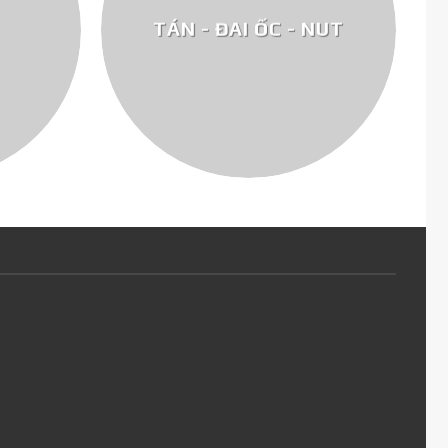
TÁN - ĐAI ỐC - NUT