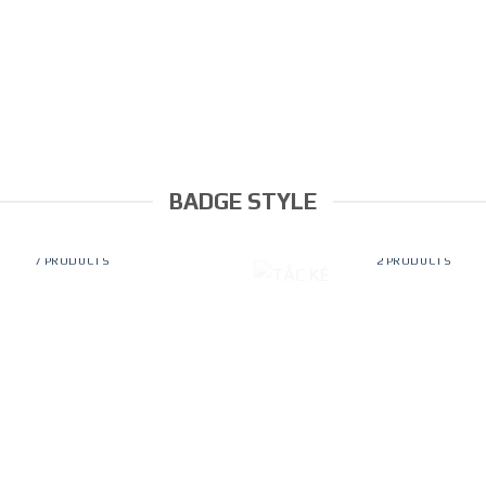
BADGE STYLE
CÙM
TẮC KÊ
7 PRODUCTS
2 PRODUCTS