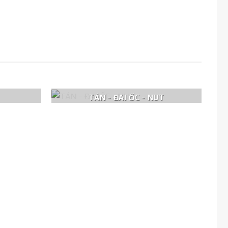
TÁN - ĐAI ỐC - NUT