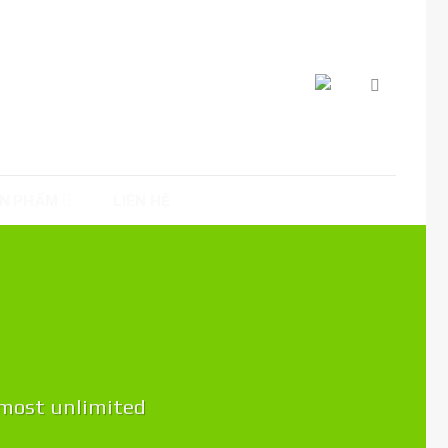
N PHẨM
LIÊN HỆ
lmost unlimited