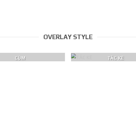
OVERLAY STYLE
CÙM
TẮC KÊ