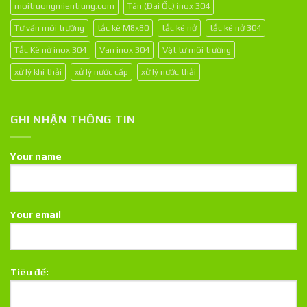
moitruongmientrung.com
Tán (Đai Ốc) inox 304
Tư vấn môi trường
tắc kê M8x80
tắc kê nở
tắc kê nở 304
Tắc Kê nở inox 304
Van inox 304
Vật tư môi trường
xử lý khí thải
xử lý nước cấp
xử lý nước thải
GHI NHẬN THÔNG TIN
Your name
Your email
Tiêu đề: