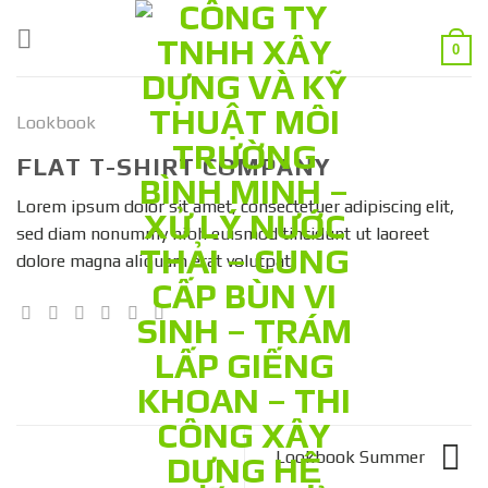
Skip
to
0
content
Lookbook
FLAT T-SHIRT COMPANY
Lorem ipsum dolor sit amet, consectetuer adipiscing elit,
sed diam nonummy nibh euismod tincidunt ut laoreet
dolore magna aliquam erat volutpat.
Lookbook Summer