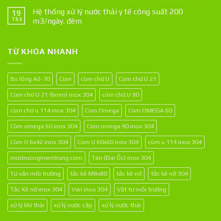
Hệ thống xử lý nước thải y tế công suất 200
19
Th3
m3/ngày. đêm
TỪ KHÓA NHANH
Bu lông A2-70
Cùm
cùm chữ U
Cùm chữ U 21
Cùm chữ U 21 (6mm) inox 304
cùm chữ U 90
cùm chữ u 114 inox 304
Cùm Omega
Cùm OMEGA 60
Cùm omega 60 inox 304
Cùm omega 90 inox 304
Cùm U 6x42 inox 304
Cùm U 60x60 inox 304
cùm u 114 inox 304
moitruongmientrung.com
Tán (Đai Ốc) inox 304
Tư vấn môi trường
tắc kê M8x80
tắc kê nở
tắc kê nở 304
Tắc Kê nở inox 304
Van inox 304
Vật tư môi trường
xử lý khí thải
xử lý nước cấp
xử lý nước thải