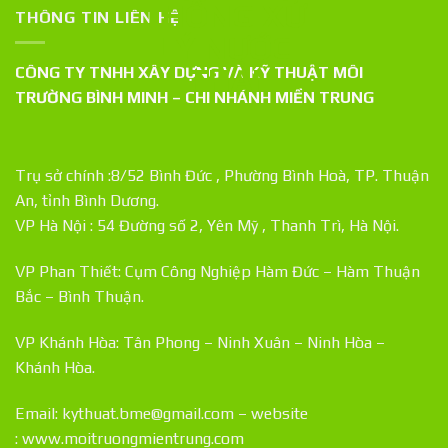
THÔNG TIN LIÊN HỆ
CÔNG TY TNHH XÂY DỰNG VÀ KỸ THUẬT MÔI
TRƯỜNG BÌNH MINH – CHI NHÁNH MIỀN TRUNG
Trụ sở chính :8/52 Bình Đức , Phường Bình Hoà, TP. Thuận
An, tỉnh Bình Dương.
VP Hà Nội : 54 Đường số 2, Yên Mỹ , Thanh Trì, Hà Nội.
VP Phan Thiết: Cụm Công Nghiệp Hàm Đức – Hàm Thuận
Bắc – Bình Thuận.
VP Khánh Hòa: Tân Phong – Ninh Xuân – Ninh Hòa –
Khánh Hòa.
Email: kythuat.bme@gmail.com – website
:
www.moitruongmientrung.com