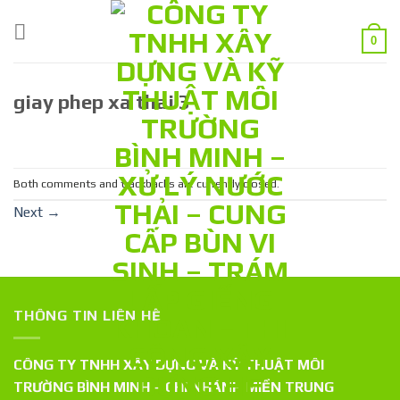
Skip
to
0
content
giay phep xa thai 3
Both comments and trackbacks are currently closed.
Next
→
THÔNG TIN LIÊN HỆ
CÔNG TY TNHH XÂY DỰNG VÀ KỸ THUẬT MÔI
TRƯỜNG BÌNH MINH – CHI NHÁNH MIỀN TRUNG