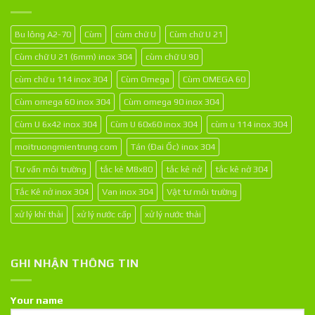
Bu lông A2-70
Cùm
cùm chữ U
Cùm chữ U 21
Cùm chữ U 21 (6mm) inox 304
cùm chữ U 90
cùm chữ u 114 inox 304
Cùm Omega
Cùm OMEGA 60
Cùm omega 60 inox 304
Cùm omega 90 inox 304
Cùm U 6x42 inox 304
Cùm U 60x60 inox 304
cùm u 114 inox 304
moitruongmientrung.com
Tán (Đai Ốc) inox 304
Tư vấn môi trường
tắc kê M8x80
tắc kê nở
tắc kê nở 304
Tắc Kê nở inox 304
Van inox 304
Vật tư môi trường
xử lý khí thải
xử lý nước cấp
xử lý nước thải
GHI NHẬN THÔNG TIN
Your name