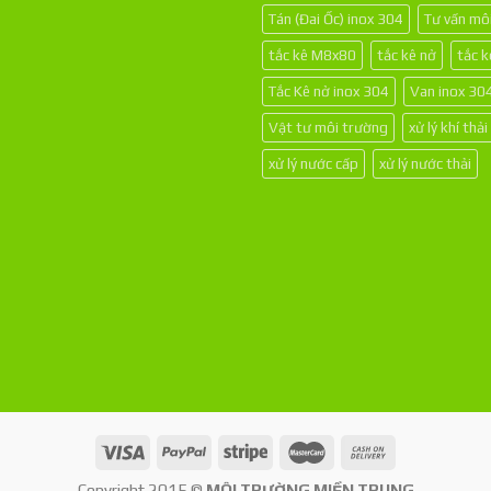
Tán (Đai Ốc) inox 304
Tư vấn mô
tắc kê M8x80
tắc kê nở
tắc 
Tắc Kê nở inox 304
Van inox 30
Vật tư môi trường
xử lý khí thải
xử lý nước cấp
xử lý nước thải
Copyright 2015 ©
MÔI TRƯỜNG MIỀN TRUNG