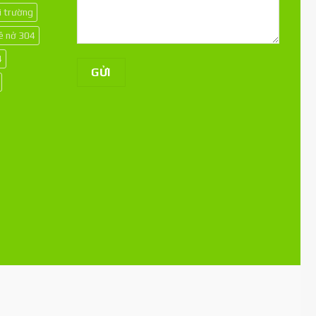
i trường
kê nở 304
4