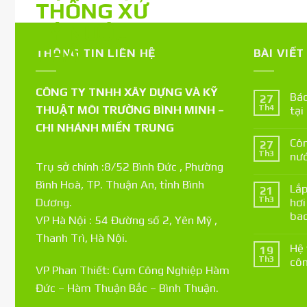
THÔNG TIN LIÊN HỆ
BÀI VIẾ
CÔNG TY TNHH XÂY DỰNG VÀ KỸ
Báo
27
THUẬT MÔI TRƯỜNG BÌNH MINH –
Th4
tại
CHI NHÁNH MIỀN TRUNG
Côn
27
Th3
nướ
Trụ sở chính :8/52 Bình Đức , Phường
Bình Hoà, TP. Thuận An, tỉnh Bình
Lắp
21
Th3
Dương.
hơi
bao
VP Hà Nội : 54 Đường số 2, Yên Mỹ ,
Thanh Trì, Hà Nội.
Hệ 
19
Th3
côn
VP Phan Thiết: Cụm Công Nghiệp Hàm
Đức – Hàm Thuận Bắc – Bình Thuận.