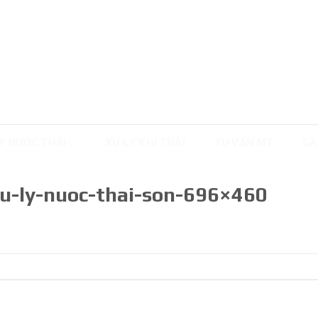
Ý NƯỚC THẢI
XỬ LÝ KHÍ THẢI
TƯ VẤN MT
SẢ
xu-ly-nuoc-thai-son-696×460