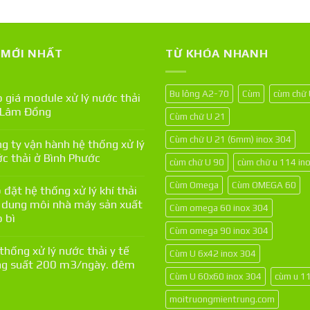
T MỚI NHẤT
TỪ KHÓA NHANH
Bu lông A2-70
Cùm
cùm chữ
 giá module xử lý nước thải
 Lâm Đồng
Cùm chữ U 21
Cùm chữ U 21 (6mm) inox 304
g ty vận hành hệ thống xử lý
c thải ở Bình Phước
cùm chữ U 90
cùm chữ u 114 in
Cùm Omega
Cùm OMEGA 60
 đặt hệ thống xử lý khí thải
 dung môi nhà máy sản xuất
Cùm omega 60 inox 304
 bì
Cùm omega 90 inox 304
thống xử lý nước thải y tế
Cùm U 6x42 inox 304
g suất 200 m3/ngày. đêm
Cùm U 60x60 inox 304
cùm u 1
moitruongmientrung.com