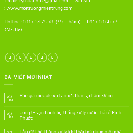
Email: kythuat.bme@gmail.com – website
:
www.moitruongmientrung.com
Hotline : 0917 34 75 78 (Mr .Thành) - 0917 09 60 77
(Ms. Hà)
BÀI VIẾT MỚI NHẤT
Báo giá module xử lý nước thải tại Lâm Đồng
27
Th4
Công ty vận hành hệ thống xử lý nước thải ở Bình
27
Th3
Phước
Lắp đặt hệ thống xử lý khí thải hơi dung môi nhà
21