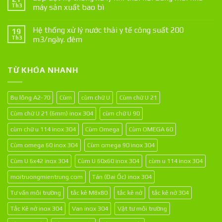
Th3
máy sản xuất bao bì
Hệ thống xử lý nước thải y tế công suất 200
19
Th3
m3/ngày. đêm
TỪ KHÓA NHANH
Bu lông A2-70
Cùm
cùm chữ U
Cùm chữ U 21
Cùm chữ U 21 (6mm) inox 304
cùm chữ U 90
cùm chữ u 114 inox 304
Cùm Omega
Cùm OMEGA 60
Cùm omega 60 inox 304
Cùm omega 90 inox 304
Cùm U 6x42 inox 304
Cùm U 60x60 inox 304
cùm u 114 inox 304
moitruongmientrung.com
Tán (Đai Ốc) inox 304
Tư vấn môi trường
tắc kê M8x80
tắc kê nở
tắc kê nở 304
Tắc Kê nở inox 304
Van inox 304
Vật tư môi trường