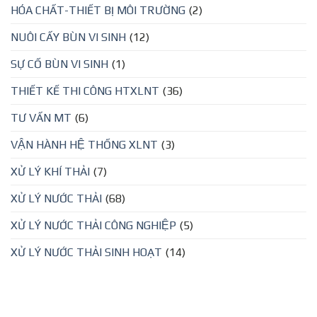
HÓA CHẤT-THIẾT BỊ MÔI TRƯỜNG
(2)
NUÔI CẤY BÙN VI SINH
(12)
SỰ CỐ BÙN VI SINH
(1)
THIẾT KẾ THI CÔNG HTXLNT
(36)
TƯ VẤN MT
(6)
VẬN HÀNH HỆ THỐNG XLNT
(3)
XỬ LÝ KHÍ THẢI
(7)
XỬ LÝ NƯỚC THẢI
(68)
XỬ LÝ NƯỚC THẢI CÔNG NGHIỆP
(5)
XỬ LÝ NƯỚC THẢI SINH HOẠT
(14)