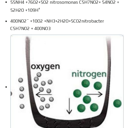
55NH4 +76O2+5O2 nitrosomonas C5H7NO2+ 54NO2 +
+
52H2O +109H
–
400NO2
+10O2 +NH3+2H2O+5CO2nitrobacter
C5H7NO2 + 400NO3