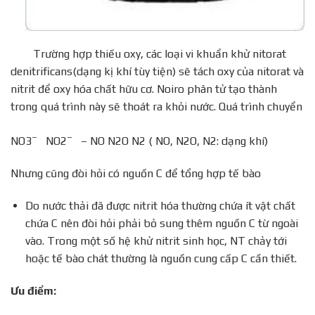
Trường hợp thiếu oxy, các loại vi khuẩn khử nitorat
denitrificans(dạng kị khí tùy tiện) sẽ tách oxy của nitorat và
nitrit để oxy hóa chất hữu cơ. Noiro phân tử tạo thành
trong quá trình này sẽ thoát ra khỏi nước. Quá trình chuyển
–
–
NO3
NO2
– NO N2O N2 ( NO, N2O, N2: dạng khí)
Nhưng cũng đòi hỏi có nguồn C để tổng hợp tế bào
Do nước thải đã được nitrit hóa thường chứa ít vật chất
chứa C nên đòi hỏi phải bỏ sung thêm nguồn C từ ngoài
vào. Trong một số hệ khử nitrit sinh học, NT chảy tới
hoặc tế bào chát thường là nguồn cung cấp C cần thiết.
Ưu điểm: