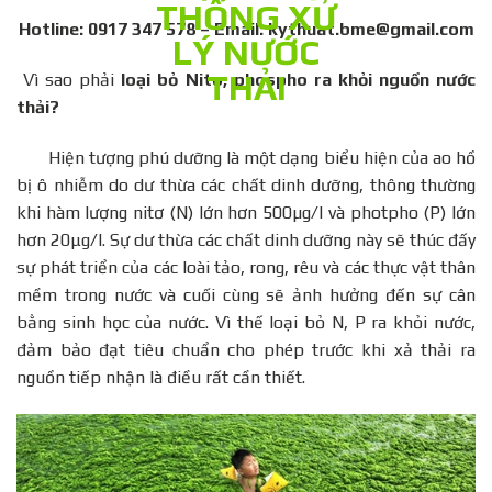
Hotline: 0917 347 578 – Email: kythuat.bme@gmail.com
Vì sao phải
loại bỏ Nito, phospho ra khỏi nguồn nước
thải?
Hiện tượng phú dưỡng là một dạng biểu hiện của ao hồ
bị ô nhiễm do dư thừa các chất dinh dưỡng, thông thường
khi hàm lượng nitơ (N) lớn hơn 500µg/l và photpho (P) lớn
hơn 20μg/l. Sự dư thừa các chất dinh dưỡng này sẽ thúc đấy
sự phát triển của các loài tảo, rong, rêu và các thực vật thân
mềm trong nước và cuối cùng sẽ ảnh hưởng đến sự cân
bằng sinh học của nước. Vì thế loại bỏ N, P ra khỏi nước,
đảm bảo đạt tiêu chuẩn cho phép trước khi xả thải ra
nguồn tiếp nhận là điều rất cần thiết.