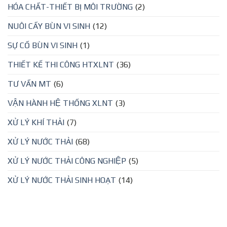
HÓA CHẤT-THIẾT BỊ MÔI TRƯỜNG
(2)
NUÔI CẤY BÙN VI SINH
(12)
SỰ CỐ BÙN VI SINH
(1)
THIẾT KẾ THI CÔNG HTXLNT
(36)
TƯ VẤN MT
(6)
VẬN HÀNH HỆ THỐNG XLNT
(3)
XỬ LÝ KHÍ THẢI
(7)
XỬ LÝ NƯỚC THẢI
(68)
XỬ LÝ NƯỚC THẢI CÔNG NGHIỆP
(5)
XỬ LÝ NƯỚC THẢI SINH HOẠT
(14)