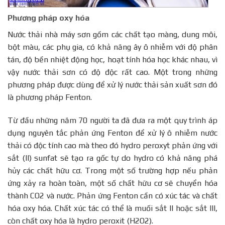
Phương pháp oxy hóa
Nước thải nhà máy sơn gồm các chất tạo màng, dung môi,
bột màu, các phụ gia, có khả năng ây ô nhiễm với độ phân
tán, độ bền nhiệt động học, hoạt tính hóa học khác nhau, vì
vậy nước thải sơn có độ độc rất cao. Một trong những
phương pháp được dùng để xử lý nước thải sản xuất sơn đó
là phương pháp Fenton.
Từ đầu những năm 70 người ta đã đưa ra một quy trình áp
dụng nguyên tắc phản ứng Fenton để xử lý ô nhiễm nước
thải có độc tính cao mà theo đó hydro peroxyt phản ứng với
sắt (II) sunfat sẽ tạo ra gốc tự do hydro có khả năng phá
hủy các chất hữu cơ. Trong một số trường hợp nếu phản
ứng xảy ra hoàn toàn, một số chất hữu cơ sẽ chuyển hóa
thành CO2 và nước. Phản ứng Fenton cần có xúc tác và chất
hóa oxy hóa. Chất xúc tác có thể là muối sắt II hoặc sắt III,
còn chất oxy hóa là hydro peroxit (H2O2).