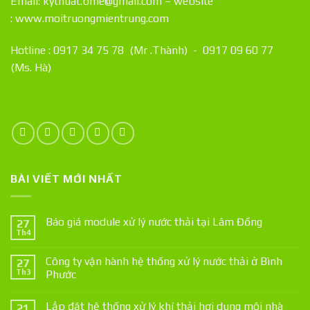
Email: kythuat.bme@gmail.com – website
:
www.moitruongmientrung.com
Hotline : 0917 34 75 78 (Mr .Thành) - 0917 09 60 77
(Ms. Hà)
BÀI VIẾT MỚI NHẤT
Báo giá module xử lý nước thải tại Lâm Đồng
27
Th4
Công ty vận hành hệ thống xử lý nước thải ở Bình
27
Th3
Phước
Lắp đặt hệ thống xử lý khí thải hơi dung môi nhà
21