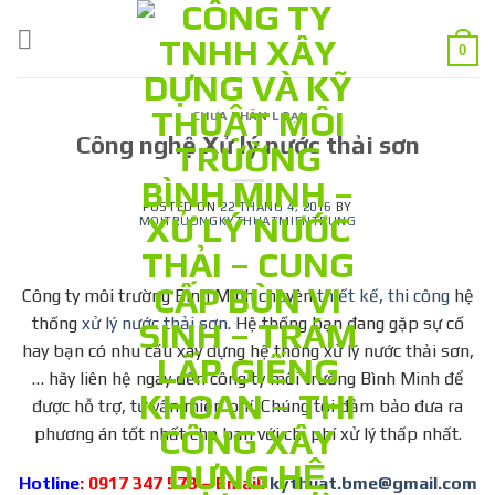
Skip
to
0
content
CHƯA PHÂN LOẠI
Công nghệ Xử lý nước thải sơn
POSTED ON
22 THÁNG 4, 2016
BY
MOITRUONGKYTHUATMIENTRUNG
Công ty môi trường Bình Minh chuyên
thiết kế, thi công
hệ
thống
xử lý nước thải sơn
. Hệ thống bạn đang gặp sự cố
hay bạn có nhu cầu xây dựng hệ thống xử lý nước thải sơn,
… hãy liên hệ ngay đến công ty môi trường Bình Minh để
được hỗ trợ, tư vấn miễn phí. Chúng tôi đảm bảo đưa ra
phương án tốt nhất cho bạn với chi phí xử lý thấp nhất.
Hotline
: 0917 347 578 – Email:
kythuat.bme@gmail.com