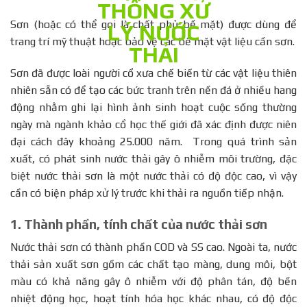
Sơn (hoặc có thể gọi là chất phủ bề mặt) được dùng để
trang trí mỹ thuật hoặc bảo vệ các bề mặt vật liệu cần sơn.
Sơn đã được loài người cổ xưa chế biến từ các vật liệu thiên
nhiên sẵn có để tạo các bức tranh trên nền đá ở nhiều hang
động nhằm ghi lại hình ảnh sinh hoạt cuộc sống thường
ngày mà ngành khảo cổ học thế giới đã xác định được niên
đại cách đây khoảng 25.000 năm. Trong quá trình sản
xuất, có phát sinh nước thải gây ô nhiễm môi trường, đặc
biệt nước thải sơn là một nước thải có độ độc cao, vì vậy
cần có biện pháp xử lý trước khi thải ra nguồn tiếp nhận.
1. Thành phần, tính chất của nước thải sơn
Nước thải sơn có thành phần COD và SS cao. Ngoài ta, nước
thải sản xuất sơn gồm các chất tạo màng, dung môi, bột
màu có khả năng gây ô nhiễm với độ phân tán, độ bền
nhiệt động học, hoạt tính hóa học khác nhau, có độ độc