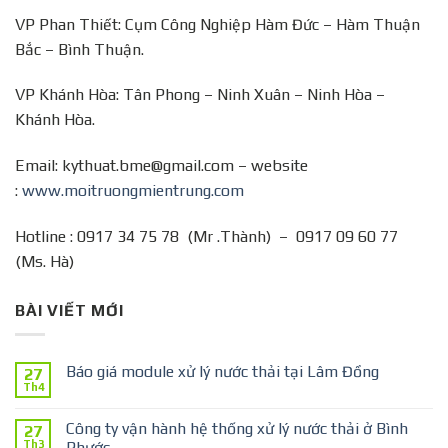
VP Phan Thiết: Cụm Công Nghiệp Hàm Đức – Hàm Thuận
Bắc – Bình Thuận.
VP Khánh Hòa: Tân Phong – Ninh Xuân – Ninh Hòa –
Khánh Hòa.
Email: kythuat.bme@gmail.com – website
:
www.moitruongmientrung.com
Hotline : 0917 34 75 78 (Mr .Thành) – 0917 09 60 77
(Ms. Hà)
BÀI VIẾT MỚI
Báo giá module xử lý nước thải tại Lâm Đồng
27
Th4
Công ty vận hành hệ thống xử lý nước thải ở Bình
27
Th3
Phước