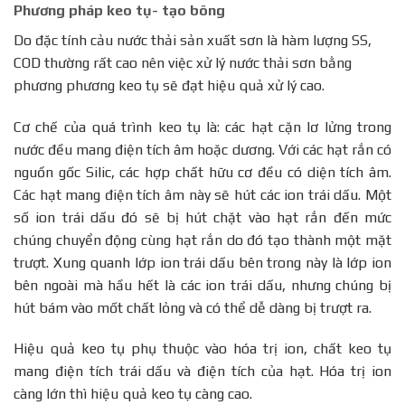
Phương pháp keo tụ- tạo bông
Do đặc tính cảu nước thải sản xuất sơn là hàm lượng SS,
COD thường rất cao nên việc xử lý nước thải sơn bằng
phương phương keo tụ sẽ đạt hiệu quả xử lý cao.
Cơ chế của quá trình keo tụ là: các hạt cặn lơ lửng trong
nước đều mang điện tích âm hoặc dương. Với các hạt rắn có
nguồn gốc Silic, các hợp chất hữu cơ đều có diện tích âm.
Các hạt mang điện tích âm này sẽ hút các ion trái dấu. Một
số ion trái dấu đó sẽ bị hút chặt vào hạt rắn đến mức
chúng chuyển động cùng hạt rắn do đó tạo thành một mặt
trượt. Xung quanh lớp ion trái dấu bên trong này là lớp ion
bên ngoài mà hầu hết là các ion trái dấu, nhưng chúng bị
hút bám vào mốt chất lỏng và có thể dễ dàng bị trượt ra.
Hiệu quả keo tụ phụ thuộc vào hóa trị ion, chất keo tụ
mang điện tích trái dấu và điện tích của hạt. Hóa trị ion
càng lớn thì hiệu quả keo tụ càng cao.