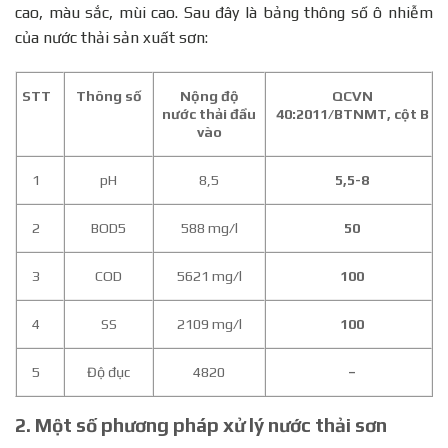
cao, màu sắc, mùi cao. Sau đây là bảng thông số ô nhiễm
của nước thải sản xuất sơn:
STT
Thông số
Nộng độ
QCVN
nước thải đầu
40:2011/BTNMT, cột B
vào
1
pH
8,5
5,5-8
2
BOD5
588 mg/l
50
3
COD
5621 mg/l
100
4
SS
2109 mg/l
100
5
Độ đục
4820
–
2. Một số phương pháp xử lý nước thải sơn