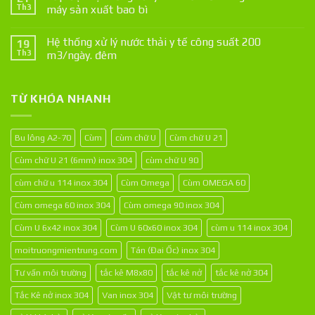
Th3
máy sản xuất bao bì
Hệ thống xử lý nước thải y tế công suất 200
19
Th3
m3/ngày. đêm
TỪ KHÓA NHANH
Bu lông A2-70
Cùm
cùm chữ U
Cùm chữ U 21
Cùm chữ U 21 (6mm) inox 304
cùm chữ U 90
cùm chữ u 114 inox 304
Cùm Omega
Cùm OMEGA 60
Cùm omega 60 inox 304
Cùm omega 90 inox 304
Cùm U 6x42 inox 304
Cùm U 60x60 inox 304
cùm u 114 inox 304
moitruongmientrung.com
Tán (Đai Ốc) inox 304
Tư vấn môi trường
tắc kê M8x80
tắc kê nở
tắc kê nở 304
Tắc Kê nở inox 304
Van inox 304
Vật tư môi trường