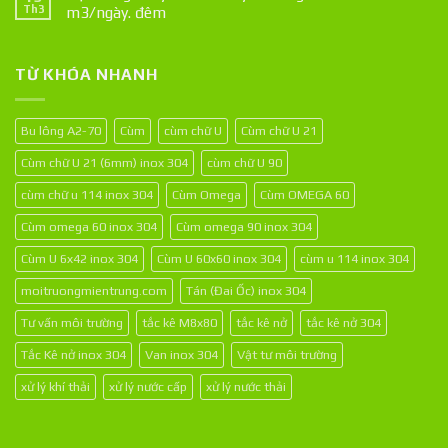
Th3
m3/ngày. đêm
TỪ KHÓA NHANH
Bu lông A2-70
Cùm
cùm chữ U
Cùm chữ U 21
Cùm chữ U 21 (6mm) inox 304
cùm chữ U 90
cùm chữ u 114 inox 304
Cùm Omega
Cùm OMEGA 60
Cùm omega 60 inox 304
Cùm omega 90 inox 304
Cùm U 6x42 inox 304
Cùm U 60x60 inox 304
cùm u 114 inox 304
moitruongmientrung.com
Tán (Đai Ốc) inox 304
Tư vấn môi trường
tắc kê M8x80
tắc kê nở
tắc kê nở 304
Tắc Kê nở inox 304
Van inox 304
Vật tư môi trường
xử lý khí thải
xử lý nước cấp
xử lý nước thải