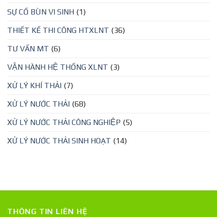
SỰ CỐ BÙN VI SINH
(1)
THIẾT KẾ THI CÔNG HTXLNT
(36)
TƯ VẤN MT
(6)
VẬN HÀNH HỆ THỐNG XLNT
(3)
XỬ LÝ KHÍ THẢI
(7)
XỬ LÝ NƯỚC THẢI
(68)
XỬ LÝ NƯỚC THẢI CÔNG NGHIỆP
(5)
XỬ LÝ NƯỚC THẢI SINH HOẠT
(14)
THÔNG TIN LIÊN HỆ