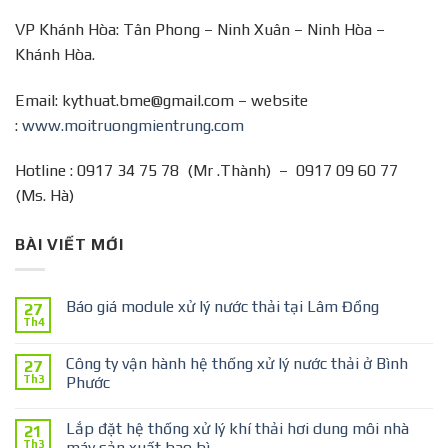
VP Khánh Hòa: Tân Phong – Ninh Xuân – Ninh Hòa –
Khánh Hòa.
Email: kythuat.bme@gmail.com – website
:
www.moitruongmientrung.com
Hotline : 0917 34 75 78 (Mr .Thành) – 0917 09 60 77
(Ms. Hà)
BÀI VIẾT MỚI
Báo giá module xử lý nước thải tại Lâm Đồng
27
Th4
Công ty vận hành hệ thống xử lý nước thải ở Bình
27
Th3
Phước
Lắp đặt hệ thống xử lý khí thải hơi dung môi nhà
21
Th3
máy sản xuất bao bì