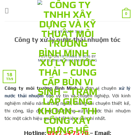
Skip
to
0
content
XỬ LÝ NƯỚC THẢI
Công ty xử lý nước thải nhuộm tóc
POSTED ON
18 THÁNG 9, 2016
BY
MOITRUONGKYTHUATMIENTRUNG
18
Th9
Công ty môi trường Bình Minh
là đơn vị chuyên
xử lý
nước thải nhuộm tóc
uy tín và chuyên nghiệp. Với kinh
nghiệm nhiều năm trong nghề, chúng tôi chuyên thiết kế,
thi công, lắp đặt các hệ thống xử lý nước thải nhuộm
tóc một cách hiệu quả và tiết kiệm chi phí nhất.
Hotline:
0917 34 75 78
– Email: