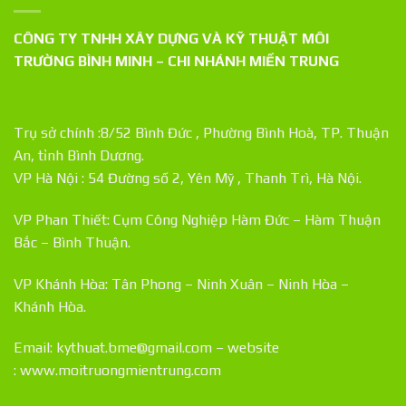
CÔNG TY TNHH XÂY DỰNG VÀ KỸ THUẬT MÔI
TRƯỜNG BÌNH MINH – CHI NHÁNH MIỀN TRUNG
Trụ sở chính :8/52 Bình Đức , Phường Bình Hoà, TP. Thuận
An, tỉnh Bình Dương.
VP Hà Nội : 54 Đường số 2, Yên Mỹ , Thanh Trì, Hà Nội.
VP Phan Thiết: Cụm Công Nghiệp Hàm Đức – Hàm Thuận
Bắc – Bình Thuận.
VP Khánh Hòa: Tân Phong – Ninh Xuân – Ninh Hòa –
Khánh Hòa.
Email: kythuat.bme@gmail.com – website
:
www.moitruongmientrung.com