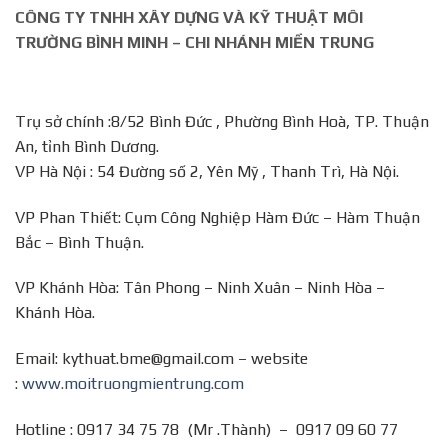
CÔNG TY TNHH XÂY DỰNG VÀ KỸ THUẬT MÔI
TRƯỜNG BÌNH MINH – CHI NHÁNH MIỀN TRUNG
Trụ sở chính :8/52 Bình Đức , Phường Bình Hoà, TP. Thuận
An, tỉnh Bình Dương.
VP Hà Nội : 54 Đường số 2, Yên Mỹ , Thanh Trì, Hà Nội.
VP Phan Thiết: Cụm Công Nghiệp Hàm Đức – Hàm Thuận
Bắc – Bình Thuận.
VP Khánh Hòa: Tân Phong – Ninh Xuân – Ninh Hòa –
Khánh Hòa.
Email: kythuat.bme@gmail.com – website
:
www.moitruongmientrung.com
Hotline : 0917 34 75 78 (Mr .Thành) – 0917 09 60 77