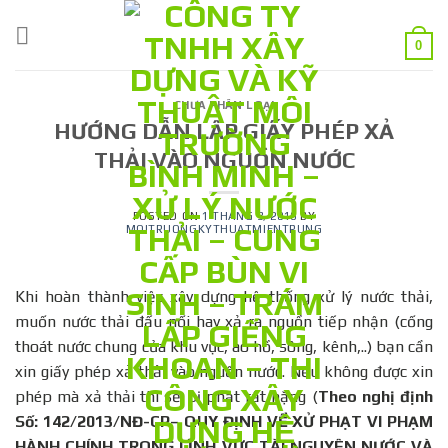
Skip
to
0
content
CHƯA PHÂN LOẠI
HƯỚNG DẪN LẬP GIẤY PHÉP XẢ
THẢI VÀO NGUỒN NƯỚC
POSTED ON
1 THÁNG 3, 2016
BY
MOITRUONGKYTHUATMIENTRUNG
Khi hoàn thành việc xây dựng hệ thống xử lý nước thải,
muốn nước thải đấu nối hay xả ra nguồn tiếp nhận (cống
thoát nước chung của khu vực, ao hồ, sông, kênh,..) bạn cần
xin giấy phép xả thải vào nguồn nước. Nếu không được xin
phép mà xả thải thì sẽ bị phạt rất nặng (
Theo nghị định
Số: 142/2013/NĐ-CP
–
QUY ĐỊNH VỀ XỬ PHẠT VI PHẠM
HÀNH CHÍNH TRONG LĨNH VỰC TÀI NGUYÊN NƯỚC VÀ