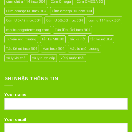
cùm chữ u 114 inox 304
Cùm Omega
Cùm OMEGA 60
Cùm omega 60 inox 304
Cùm omega 90 inox 304
Cùm U 6x42 inox 304
Cùm U 60x60 inox 304
cùm u 114 inox 304
moitruongmientrung.com
Tán (Đai Ốc) inox 304
Tư vấn môi trường
tắc kê M8x80
tắc kê nở
tắc kê nở 304
Tắc Kê nở inox 304
Van inox 304
Vật tư môi trường
xử lý khí thải
xử lý nước cấp
xử lý nước thải
GHI NHẬN THÔNG TIN
Your name
Your email