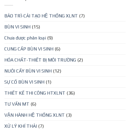
BẢO TRÌ-CẢI TẠO HỆ THỐNG XLNT
(7)
BÙN VI SINH
(15)
Chưa được phân loại
(9)
CUNG CẤP BÙN VI SINH
(6)
HÓA CHẤT-THIẾT BỊ MÔI TRƯỜNG
(2)
NUÔI CẤY BÙN VI SINH
(12)
SỰ CỐ BÙN VI SINH
(1)
THIẾT KẾ THI CÔNG HTXLNT
(36)
TƯ VẤN MT
(6)
VẬN HÀNH HỆ THỐNG XLNT
(3)
XỬ LÝ KHÍ THẢI
(7)