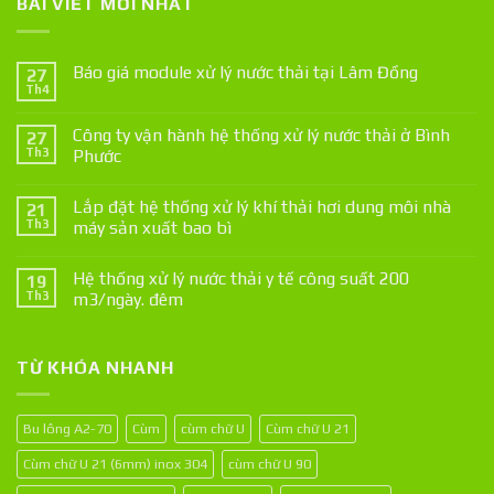
BÀI VIẾT MỚI NHẤT
Báo giá module xử lý nước thải tại Lâm Đồng
27
Th4
Công ty vận hành hệ thống xử lý nước thải ở Bình
27
Th3
Phước
Lắp đặt hệ thống xử lý khí thải hơi dung môi nhà
21
Th3
máy sản xuất bao bì
Hệ thống xử lý nước thải y tế công suất 200
19
Th3
m3/ngày. đêm
TỪ KHÓA NHANH
Bu lông A2-70
Cùm
cùm chữ U
Cùm chữ U 21
Cùm chữ U 21 (6mm) inox 304
cùm chữ U 90