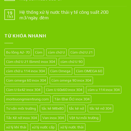
Hệ thống xử lý nước thải y tế công suất 200
19
Th3
m3/ngày. đêm
TỪ KHÓA NHANH
Bu lông A2-70
Cùm
cùm chữ U
Cùm chữ U 21
Cùm chữ U 21 (6mm) inox 304
cùm chữ U 90
cùm chữ u 114 inox 304
Cùm Omega
Cùm OMEGA 60
Cùm omega 60 inox 304
Cùm omega 90 inox 304
Cùm U 6x42 inox 304
Cùm U 60x60 inox 304
cùm u 114 inox 304
moitruongmientrung.com
Tán (Đai Ốc) inox 304
Tư vấn môi trường
tắc kê M8x80
tắc kê nở
tắc kê nở 304
Tắc Kê nở inox 304
Van inox 304
Vật tư môi trường
xử lý khí thải
xử lý nước cấp
xử lý nước thải