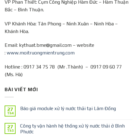
VP Phan Thiết: Cụm Công Nghiệp Hàm Đức – Hàm Thuận
Bắc – Bình Thuận.
VP Khánh Hòa: Tân Phong – Ninh Xuân – Ninh Hòa –
Khánh Hòa.
Email: kythuat.bme@gmail.com – website
:
www.moitruongmientrung.com
Hotline : 0917 34 75 78 (Mr .Thành) – 0917 09 60 77
(Ms. Hà)
BÀI VIẾT MỚI
Báo giá module xử lý nước thải tại Lâm Đồng
27
Th4
Công ty vận hành hệ thống xử lý nước thải ở Bình
27
Th3
Phước