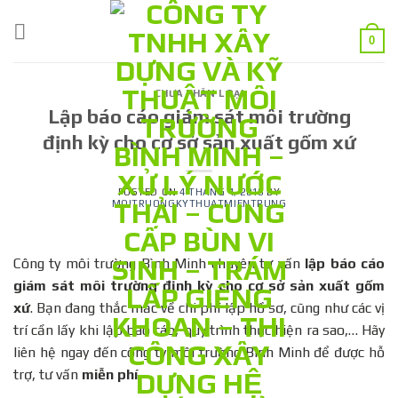
Skip
to
0
content
CHƯA PHÂN LOẠI
Lập báo cáo giám sát môi trường
định kỳ cho cơ sở sản xuất gốm xứ
POSTED ON
4 THÁNG 4, 2016
BY
MOITRUONGKYTHUATMIENTRUNG
Công ty môi trường Bình Minh chuyên tư vấn
lập báo cáo
giám sát môi trường định kỳ cho cơ sở sản xuất gốm
xứ
. Bạn đang thắc mắc về chi phí lập hồ sơ, cũng như các vị
trí cần lấy khi lập báo cáo, quy trình thực hiện ra sao,… Hãy
liên hệ ngay đến công ty môi trường Bình Minh để được hỗ
trợ, tư vấn
miễn phí.