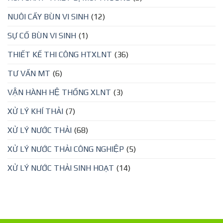
NUÔI CẤY BÙN VI SINH
(12)
SỰ CỐ BÙN VI SINH
(1)
THIẾT KẾ THI CÔNG HTXLNT
(36)
TƯ VẤN MT
(6)
VẬN HÀNH HỆ THỐNG XLNT
(3)
XỬ LÝ KHÍ THẢI
(7)
XỬ LÝ NƯỚC THẢI
(68)
XỬ LÝ NƯỚC THẢI CÔNG NGHIỆP
(5)
XỬ LÝ NƯỚC THẢI SINH HOẠT
(14)