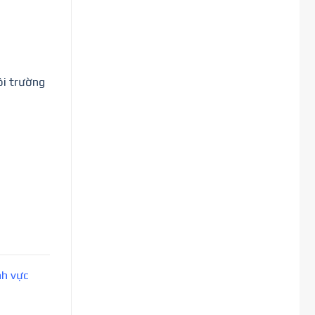
ôi trường
nh vực