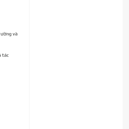
rường và
 tác