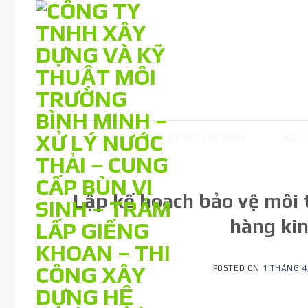
Skip
to
content
TRANG CHỦ
NUÔI CẤY BÙN VI SINH
XỬ L
Lập kế hoạch bảo vệ môi 
hàng ki
POSTED ON
1 THÁNG 4