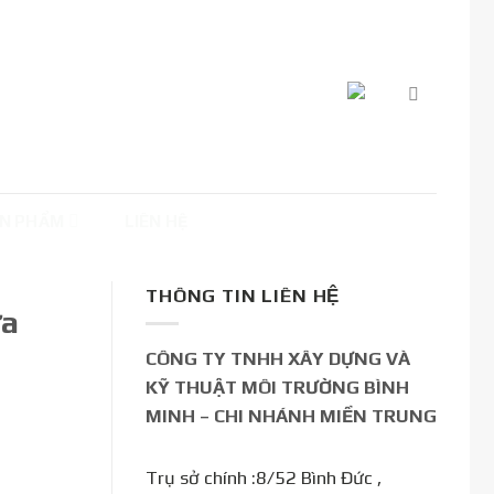
N PHẨM
LIÊN HỆ
THÔNG TIN LIÊN HỆ
ửa
CÔNG TY TNHH XÂY DỰNG VÀ
KỸ THUẬT MÔI TRƯỜNG BÌNH
MINH – CHI NHÁNH MIỀN TRUNG
Trụ sở chính :8/52 Bình Đức ,