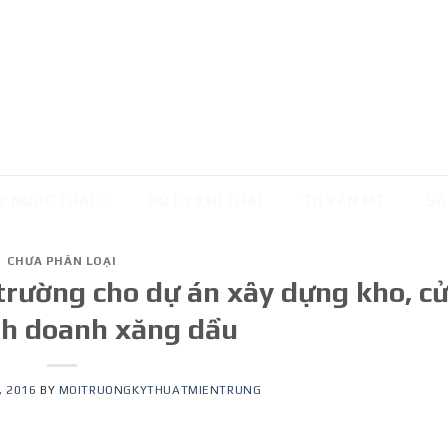
Ý NƯỚC THẢI
XỬ LÝ KHÍ THẢI
TƯ VẤN MT
SẢ
CHƯA PHÂN LOẠI
trường cho dự án xây dựng kho, c
nh doanh xăng dầu
, 2016
BY
MOITRUONGKYTHUATMIENTRUNG