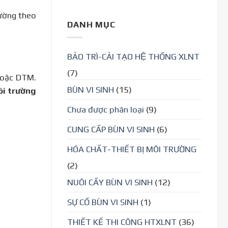
rường theo
DANH MỤC
BẢO TRÌ-CẢI TẠO HỆ THỐNG XLNT
(7)
oặc DTM.
BÙN VI SINH
(15)
ôi trường
Chưa được phân loại
(9)
CUNG CẤP BÙN VI SINH
(6)
HÓA CHẤT-THIẾT BỊ MÔI TRƯỜNG
(2)
NUÔI CẤY BÙN VI SINH
(12)
SỰ CỐ BÙN VI SINH
(1)
THIẾT KẾ THI CÔNG HTXLNT
(36)