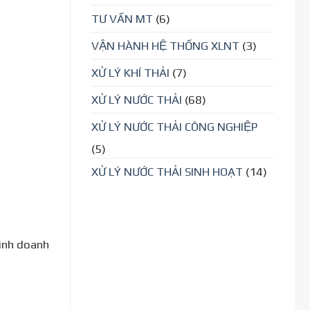
TƯ VẤN MT
(6)
VẬN HÀNH HỆ THỐNG XLNT
(3)
XỬ LÝ KHÍ THẢI
(7)
XỬ LÝ NƯỚC THẢI
(68)
XỬ LÝ NƯỚC THẢI CÔNG NGHIỆP
(5)
XỬ LÝ NƯỚC THẢI SINH HOẠT
(14)
kinh doanh