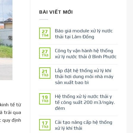
BÀI VIẾT MỚI
Báo giá module xử lý nước
27
Th4
thải tại Lâm Đồng
Công ty vận hành hệ thống
27
Th3
xử lý nước thải ở Bình Phước
Lắp đặt hệ thống xử lý khí
21
Th3
thải hơi dung môi nhà máy
sản xuất bao bì
Hệ thống xử lý nước thải y
19
Th3
tế công suất 200 m3/ngày.
kinh tế từ
đêm
ã trải qua
c quy định
Cải tạo nâng cấp hệ thống
17
Th3
xử lý khí thải