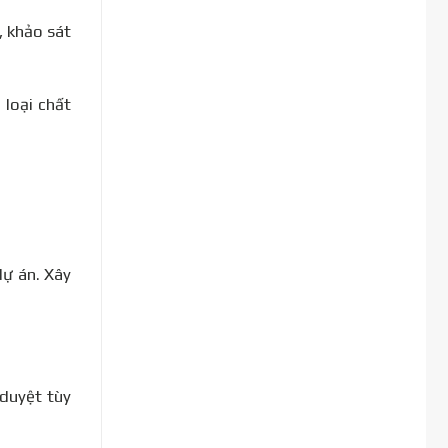
, khảo sát
 loại chất
dự án. Xây
duyệt tùy