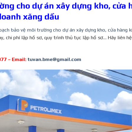
ờng cho dự án xây dựng kho, cửa 
doanh xăng dầu
hoạch bảo vệ môi trường cho dự án xây dựng kho, cửa hàng 
y, chi phí lập hồ sơ, quy trình thủ tục lập hồ sơ… Hãy liên h
077 – Email:
tuvan.bme@gmail.com