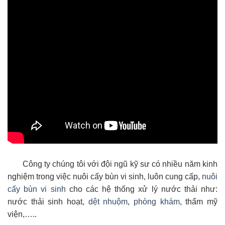
Công ty chúng tôi với đội ngũ kỹ sư có nhiều năm kinh
nghiệm trong việc nuôi cấy bùn vi sinh, luôn cung cấp,
nuôi
cấy bùn vi sinh
cho các hệ thống xử lý nước thải như:
nước thải sinh hoạt,
dệt nhuộm
,
phòng khám
, thẩm mỹ
viện,…..