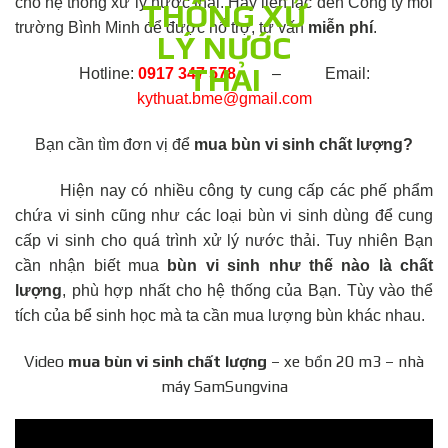
cho hệ thống xử lý nước thải. Hãy liên lạc đến Công ty môi
trường Bình Minh để được hỗ trợ, tư vấn
miễn phí
.
Hotline:
0917 347 578
– Email:
kythuat.bme@gmail.com
Bạn cần tìm đơn vị để
mua bùn vi sinh chất lượng?
Hiện nay có nhiều công ty cung cấp các phế phẩm
chứa vi sinh cũng như các loại bùn vi sinh dùng để cung
cấp vi sinh cho quá trình xử lý nước thải. Tuy nhiên Bạn
cần nhận biết mua
bùn vi sinh như thế nào là chất
lượng
, phù hợp nhất cho hệ thống của Bạn. Tùy vào thể
tích của bể sinh học mà ta cần mua lượng bùn khác nhau.
Video
mua bùn vi sinh chất lượng
– xe bồn 20 m3 – nhà
máy SamSungvina