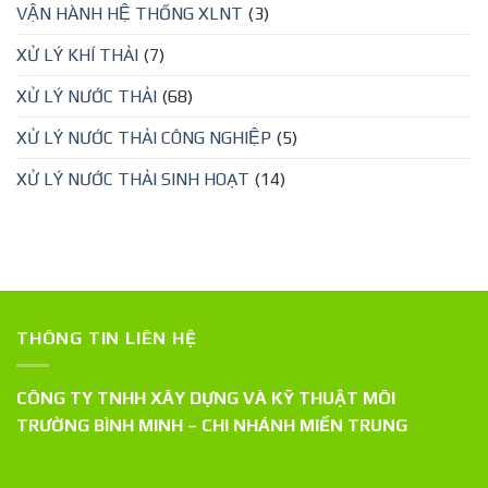
VẬN HÀNH HỆ THỐNG XLNT
(3)
XỬ LÝ KHÍ THẢI
(7)
XỬ LÝ NƯỚC THẢI
(68)
XỬ LÝ NƯỚC THẢI CÔNG NGHIỆP
(5)
XỬ LÝ NƯỚC THẢI SINH HOẠT
(14)
THÔNG TIN LIÊN HỆ
CÔNG TY TNHH XÂY DỰNG VÀ KỸ THUẬT MÔI
TRƯỜNG BÌNH MINH – CHI NHÁNH MIỀN TRUNG