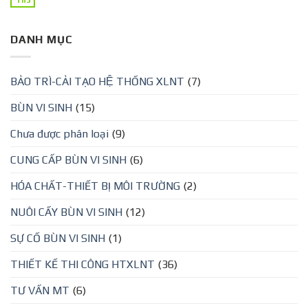
Th3
DANH MỤC
BẢO TRÌ-CẢI TẠO HỆ THỐNG XLNT
(7)
BÙN VI SINH
(15)
Chưa được phân loại
(9)
CUNG CẤP BÙN VI SINH
(6)
HÓA CHẤT-THIẾT BỊ MÔI TRƯỜNG
(2)
NUÔI CẤY BÙN VI SINH
(12)
SỰ CỐ BÙN VI SINH
(1)
THIẾT KẾ THI CÔNG HTXLNT
(36)
TƯ VẤN MT
(6)