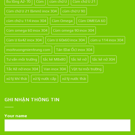
Bu lông A2-70
Cùm
cùm chữ U
Cùm chữ U 21
Cùm chữ U 21 (6mm) inox 304
cùm chữ U 90
cùm chữ u 114 inox 304
Cùm Omega
Cùm OMEGA 60
Cùm omega 60 inox 304
Cùm omega 90 inox 304
Cùm U 6x42 inox 304
Cùm U 60x60 inox 304
cùm u 114 inox 304
moitruongmientrung.com
Tán (Đai Ốc) inox 304
Tư vấn môi trường
tắc kê M8x80
tắc kê nở
tắc kê nở 304
Tắc Kê nở inox 304
Van inox 304
Vật tư môi trường
xử lý khí thải
xử lý nước cấp
xử lý nước thải
GHI NHẬN THÔNG TIN
Your name