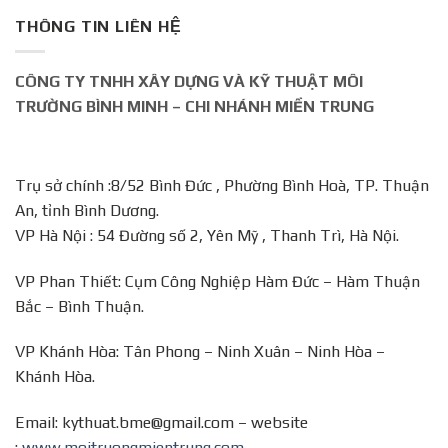
THÔNG TIN LIÊN HỆ
CÔNG TY TNHH XÂY DỰNG VÀ KỸ THUẬT MÔI
TRƯỜNG BÌNH MINH – CHI NHÁNH MIỀN TRUNG
Trụ sở chính :8/52 Bình Đức , Phường Bình Hoà, TP. Thuận
An, tỉnh Bình Dương.
VP Hà Nội : 54 Đường số 2, Yên Mỹ , Thanh Trì, Hà Nội.
VP Phan Thiết: Cụm Công Nghiệp Hàm Đức – Hàm Thuận
Bắc – Bình Thuận.
VP Khánh Hòa: Tân Phong – Ninh Xuân – Ninh Hòa –
Khánh Hòa.
Email: kythuat.bme@gmail.com – website
:
www.moitruongmientrung.com