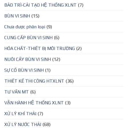
BẢO TRÌ-CẢI TẠO HỆ THỐNG XLNT
(7)
BÙN VI SINH
(15)
Chưa được phân loại
(9)
CUNG CẤP BÙN VI SINH
(6)
HÓA CHẤT-THIẾT BỊ MÔI TRƯỜNG
(2)
NUÔI CẤY BÙN VI SINH
(12)
SỰ CỐ BÙN VI SINH
(1)
THIẾT KẾ THI CÔNG HTXLNT
(36)
TƯ VẤN MT
(6)
VẬN HÀNH HỆ THỐNG XLNT
(3)
XỬ LÝ KHÍ THẢI
(7)
XỬ LÝ NƯỚC THẢI
(68)