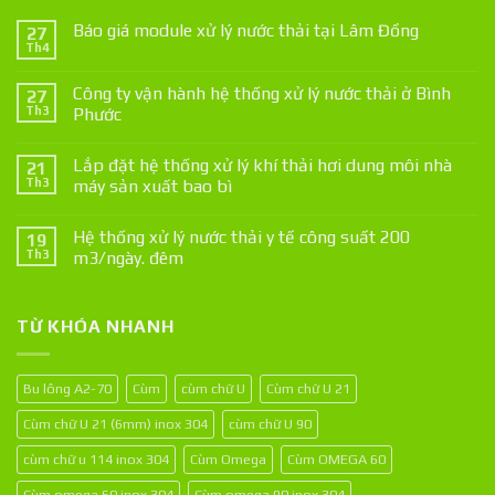
Báo giá module xử lý nước thải tại Lâm Đồng
27
Th4
Công ty vận hành hệ thống xử lý nước thải ở Bình
27
Th3
Phước
Lắp đặt hệ thống xử lý khí thải hơi dung môi nhà
21
Th3
máy sản xuất bao bì
Hệ thống xử lý nước thải y tế công suất 200
19
Th3
m3/ngày. đêm
TỪ KHÓA NHANH
Bu lông A2-70
Cùm
cùm chữ U
Cùm chữ U 21
Cùm chữ U 21 (6mm) inox 304
cùm chữ U 90
cùm chữ u 114 inox 304
Cùm Omega
Cùm OMEGA 60
Cùm omega 60 inox 304
Cùm omega 90 inox 304