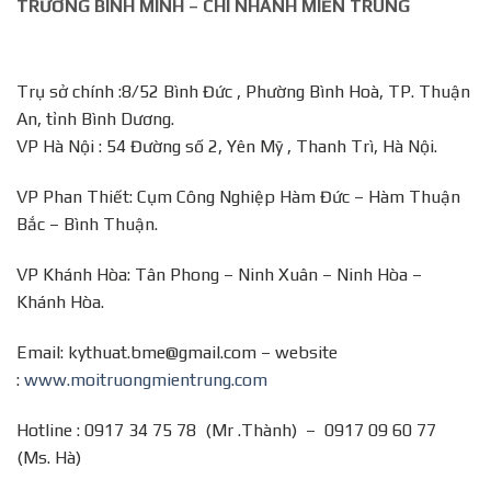
TRƯỜNG BÌNH MINH – CHI NHÁNH MIỀN TRUNG
Trụ sở chính :8/52 Bình Đức , Phường Bình Hoà, TP. Thuận
An, tỉnh Bình Dương.
VP Hà Nội : 54 Đường số 2, Yên Mỹ , Thanh Trì, Hà Nội.
VP Phan Thiết: Cụm Công Nghiệp Hàm Đức – Hàm Thuận
Bắc – Bình Thuận.
VP Khánh Hòa: Tân Phong – Ninh Xuân – Ninh Hòa –
Khánh Hòa.
Email: kythuat.bme@gmail.com – website
:
www.moitruongmientrung.com
Hotline : 0917 34 75 78 (Mr .Thành) – 0917 09 60 77
(Ms. Hà)