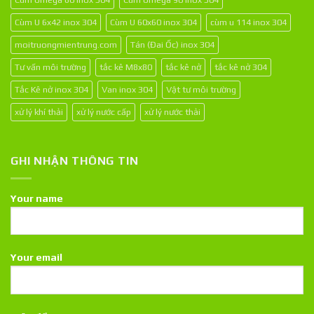
Cùm U 6x42 inox 304
Cùm U 60x60 inox 304
cùm u 114 inox 304
moitruongmientrung.com
Tán (Đai Ốc) inox 304
Tư vấn môi trường
tắc kê M8x80
tắc kê nở
tắc kê nở 304
Tắc Kê nở inox 304
Van inox 304
Vật tư môi trường
xử lý khí thải
xử lý nước cấp
xử lý nước thải
GHI NHẬN THÔNG TIN
Your name
Your email