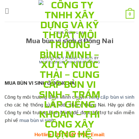
Skip
to
0
content
CHƯA PHÂN LOẠI
Mua bùn vi sinh ở Đồng Nai
POSTED ON
3 THÁNG 10, 2015
BY
MOITRUONGKYTHUATMIENTRUNG
MUA BÙN VI SINH Ở ĐỒNG NAI
Công ty môi trường Bình Minh chuyên
cung cấp bùn vi sinh
cho các hệ thống xử lý nước thải ở Đồng Nai. Hãy gọi đến
Công ty môi trường Bình Minh để được hỗ trợ tư vấn miễn
phí về
mua bùn vi sinh.
Hotline : 0917 347 578 – Email: