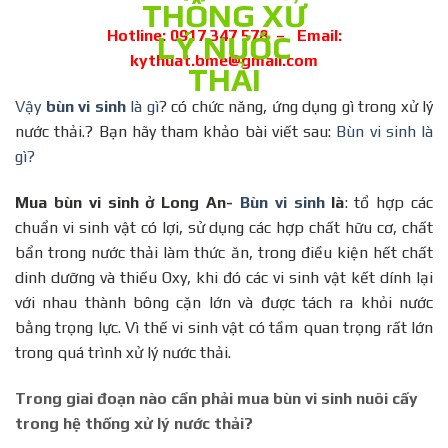
Hotline: 0917 347 578 – Email:
kythuat.bme@gmail.com
Vậy
bùn vi sinh
là gì
? có chức năng, ứng dụng gì trong xử lý
nước thải.? Bạn hãy tham khảo bài viết sau:
Bùn vi sinh là
gì?
Mua bùn vi sinh ở Long An-
Bùn vi sinh
là
: tổ hợp các
chuẩn vi sinh vật có lợi, sử dụng các hợp chất hữu cơ, chất
bẩn trong nước thải làm thức ăn, trong điều kiện hết chất
dinh dưỡng và thiếu Oxy, khi đó các vi sinh vật kết dính lại
với nhau thành bông cặn lớn và được tách ra khỏi nước
bằng trọng lực. Vì thế vi sinh vật có tầm quan trọng rất lớn
trong quá trình xử lý nước thải.
Trong giai đoạn nào cần phải mua bùn vi sinh nuôi cấy
trong hệ thống xử lý nước thải?