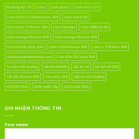
Bu lông A2-70
Cùm
cùm chữ U
Cùm chữ U 21
Cùm chữ U 21 (6mm) inox 304
cùm chữ U 90
cùm chữ u 114 inox 304
Cùm Omega
Cùm OMEGA 60
Cùm omega 60 inox 304
Cùm omega 90 inox 304
Cùm U 6x42 inox 304
Cùm U 60x60 inox 304
cùm u 114 inox 304
moitruongmientrung.com
Tán (Đai Ốc) inox 304
Tư vấn môi trường
tắc kê M8x80
tắc kê nở
tắc kê nở 304
Tắc Kê nở inox 304
Van inox 304
Vật tư môi trường
xử lý khí thải
xử lý nước cấp
xử lý nước thải
GHI NHẬN THÔNG TIN
Your name