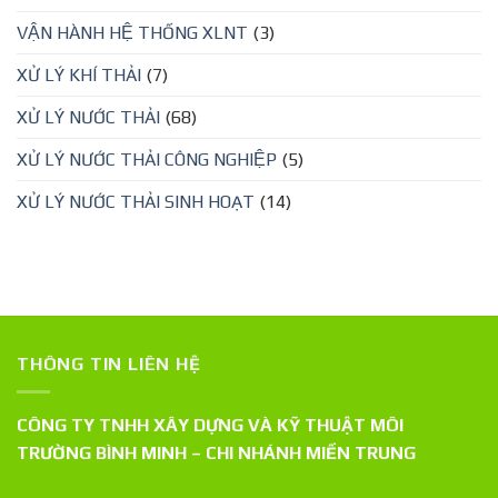
VẬN HÀNH HỆ THỐNG XLNT
(3)
XỬ LÝ KHÍ THẢI
(7)
XỬ LÝ NƯỚC THẢI
(68)
XỬ LÝ NƯỚC THẢI CÔNG NGHIỆP
(5)
XỬ LÝ NƯỚC THẢI SINH HOẠT
(14)
THÔNG TIN LIÊN HỆ
CÔNG TY TNHH XÂY DỰNG VÀ KỸ THUẬT MÔI
TRƯỜNG BÌNH MINH – CHI NHÁNH MIỀN TRUNG