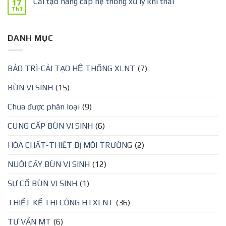
Cải tạo nâng cấp hệ thống xử lý khí thải
17
Th3
DANH MỤC
BẢO TRÌ-CẢI TẠO HỆ THỐNG XLNT
(7)
BÙN VI SINH
(15)
Chưa được phân loại
(9)
CUNG CẤP BÙN VI SINH
(6)
HÓA CHẤT-THIẾT BỊ MÔI TRƯỜNG
(2)
NUÔI CẤY BÙN VI SINH
(12)
SỰ CỐ BÙN VI SINH
(1)
THIẾT KẾ THI CÔNG HTXLNT
(36)
TƯ VẤN MT
(6)