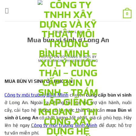
Skip
to
0
content
CHƯA PHÂN LOẠI
Mua bùn vi sinh ở Long An
POSTED ON
20 THÁNG 9, 2015
BY
MOITRUONGKYTHUATMIENTRUNG
MUA BÙN VI SINH Ở LONG AN
Công ty môi trường Bình Minh
chuyên
cung cấp bùn vi sinh
ở Long An. Ngoài ra Chúng tôi còn hỗ trợ vận hành, nuôi
cấy, cải tạo hệ thống xử lý nước thải. Bạn cần
mua Bùn vi
sinh ở Long An
có chất lượng tốt nhất, giá cả phù hợp. Hãy
lên hệ ngay
C
ông ty môi trường Bình Minh
để được hỗ trợ
tư vấn miễn phí.