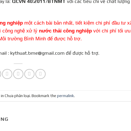
ay là:
QCVN 40:2011/BTNMT
với các tiêu chí về chất lượng
ông nghiệp
một cách bài bản nhất, tiết kiệm chi phí đầu tư 
rì công nghệ xử lý
nước thải công nghiệp
với chi phí tối ưu
 Môi trường Bình Minh để được hỗ trợ.
il : kythuat.bme@gmail.com để được hỗ trợ.
 in Chưa phân loại. Bookmark the
permalink
.
UNG