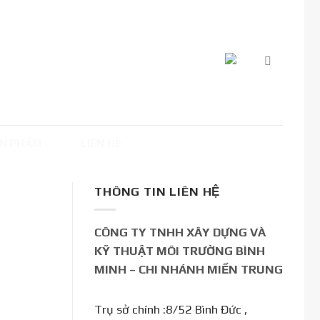
N PHẨM
LIÊN HỆ
THÔNG TIN LIÊN HỆ
CÔNG TY TNHH XÂY DỰNG VÀ
KỸ THUẬT MÔI TRƯỜNG BÌNH
MINH – CHI NHÁNH MIỀN TRUNG
Trụ sở chính :8/52 Bình Đức ,