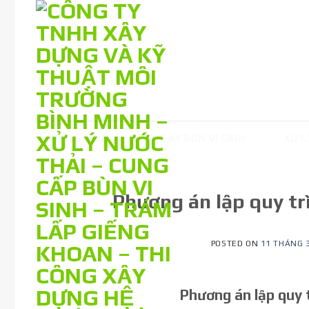
Skip
to
content
TRANG CHỦ
NUÔI CẤY BÙN VI SINH
XỬ L
Phương án lập quy tr
POSTED ON
11 THÁNG 3
Phương án lập
quy 