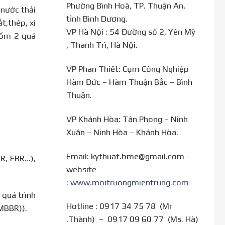
Phường Bình Hoà, TP. Thuận An,
 nước thải
tỉnh Bình Dương.
t,thép, xi
VP Hà Nội : 54 Đường số 2, Yên Mỹ
gồm 2 quá
, Thanh Trì, Hà Nội.
VP Phan Thiết: Cụm Công Nghiệp
Hàm Đức – Hàm Thuận Bắc – Bình
Thuận.
VP Khánh Hòa: Tân Phong – Ninh
Xuân – Ninh Hòa – Khánh Hòa.
Email: kythuat.bme@gmail.com –
R, FBR…),
website
:
www.moitruongmientrung.com
 quá trình
Hotline : 0917 34 75 78 (Mr
,MBBR)).
.Thành) – 0917 09 60 77 (Ms. Hà)