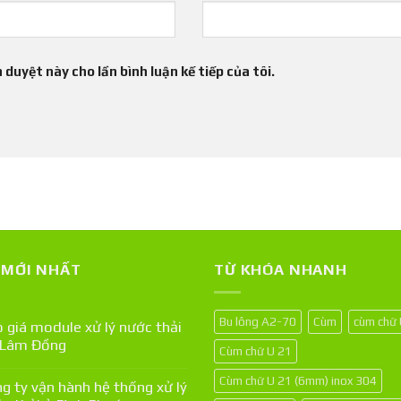
 duyệt này cho lần bình luận kế tiếp của tôi.
T MỚI NHẤT
TỪ KHÓA NHANH
Bu lông A2-70
Cùm
cùm chữ
 giá module xử lý nước thải
 Lâm Đồng
Cùm chữ U 21
Cùm chữ U 21 (6mm) inox 304
g ty vận hành hệ thống xử lý