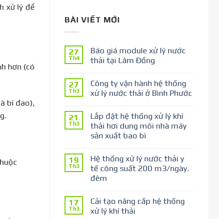
h xử lý để
BÀI VIẾT MỚI
Báo giá module xử lý nước
27
Th4
thải tại Lâm Đồng
nh hơn (có
Công ty vận hành hệ thống
27
Th3
xử lý nước thải ở Bình Phước
à bí đao),
g.
Lắp đặt hệ thống xử lý khí
21
Th3
thải hơi dung môi nhà máy
sản xuất bao bì
Hệ thống xử lý nước thải y
19
thuộc
Th3
tế công suất 200 m3/ngày.
đêm
Cải tạo nâng cấp hệ thống
17
Th3
xử lý khí thải