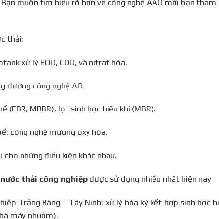
 Bạn muốn tìm hiểu rõ hơn về công nghệ AAO mời bạn tham 
ớc thải:
tank xử lý BOD, COD, và nitrat hóa.
ơng đương
công nghệ AO
.
ể (FBR, MBBR), lọc sinh học hiếu khí (MBR).
bể: công nghệ mương oxy hóa.
cho những điều kiện khác nhau.
 nước thải công nghiệp
được sử dụng nhiều nhất hiện nay
p Trảng Bàng – Tây Ninh: xử lý hóa ký kết hợp sinh học hi
 nhà máy nhuộm).