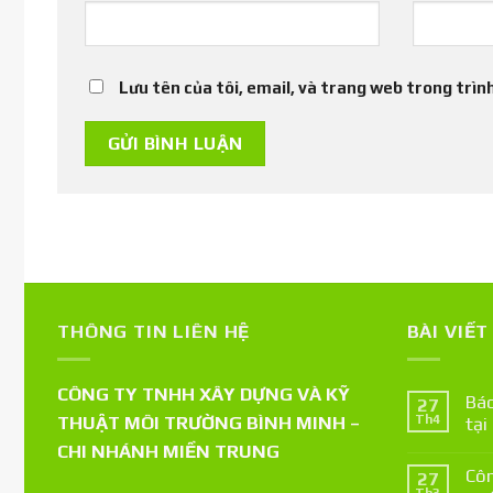
Lưu tên của tôi, email, và trang web trong trình
THÔNG TIN LIÊN HỆ
BÀI VIẾ
CÔNG TY TNHH XÂY DỰNG VÀ KỸ
Báo
27
THUẬT MÔI TRƯỜNG BÌNH MINH –
Th4
tại
CHI NHÁNH MIỀN TRUNG
Côn
27