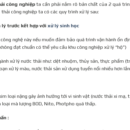
hải công nghiệp
ta cần phải nắm rõ bản chất của 2 quá trìn
thải công nghiệp ta có các quy trình xử lý sau:
 lý trước kết hợp với
xử lý sinh học
 công nghệ này nếu muốn đảm bảo quá trình vận hành ổn đị
 không đạt chuẩn có thể yêu cầu khu công nghiệp xử lý “hộ”)
ành xử lý nước thải như: dệt nhuộm, thủy sản, thực phẩm (tr
ạn xử lý màu, nước thải sản xử dụng tuyển nổi nhiều hơn lắn
im loại nặng gây ảnh hưởng tới vi sinh vật (nước thải xi mạ, 
m loại mà lượng BOD, Nito, Photpho quá thấp.
ần :