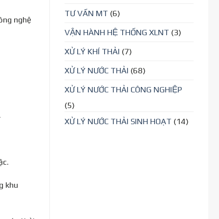
TƯ VẤN MT
(6)
công nghệ
VẬN HÀNH HỆ THỐNG XLNT
(3)
XỬ LÝ KHÍ THẢI
(7)
XỬ LÝ NƯỚC THẢI
(68)
XỬ LÝ NƯỚC THẢI CÔNG NGHIỆP
(5)
.
XỬ LÝ NƯỚC THẢI SINH HOẠT
(14)
ậc.
g khu