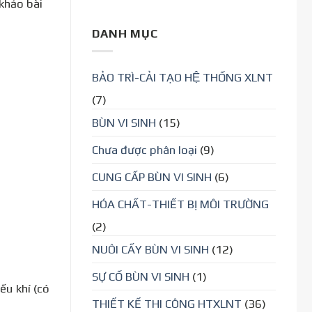
khảo bài
DANH MỤC
BẢO TRÌ-CẢI TẠO HỆ THỐNG XLNT
(7)
BÙN VI SINH
(15)
Chưa được phân loại
(9)
CUNG CẤP BÙN VI SINH
(6)
HÓA CHẤT-THIẾT BỊ MÔI TRƯỜNG
(2)
NUÔI CẤY BÙN VI SINH
(12)
SỰ CỐ BÙN VI SINH
(1)
ếu khí (có
THIẾT KẾ THI CÔNG HTXLNT
(36)