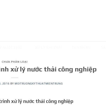
Ý NƯỚC THẢI
XỬ LÝ KHÍ THẢI
TƯ VẤN MT
SẢ
CHƯA PHÂN LOẠI
ình xử lý nước thải công nghiệp
, 2016
BY
MOITRUONGKYTHUATMIENTRUNG
trình xử lý nước thải công nghiệp