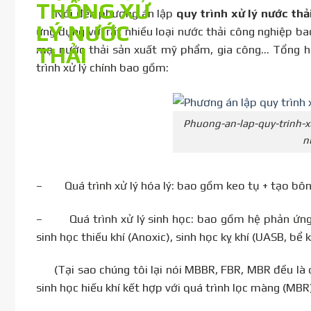
Nói đến phương án lập
quy trình xử lý nước th
ứng dụng với rất nhiều loại nước thải công nghiệp ba
mạ, nước thải sản xuất mỹ phẩm, gia công… Tổng h
trình xử lý chính bao gồm:
Phuong-an-lap-quy-trinh-xu
n
– Quá trình xử lý hóa lý: bao gồm keo tụ + tạo bông,
– Quá trình xử lý sinh học: bao gồm hệ phản ứng k
sinh học thiếu khí (Anoxic), sinh học kỵ khí (UASB, bể k
(Tại sao chúng tôi lại nói MBBR, FBR, MBR đều là quá
sinh học hiếu khí kết hợp với quá trình lọc màng (MBR