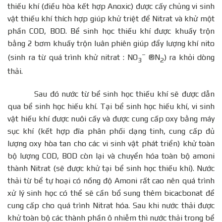
thiếu khí (điều hòa kết hợp Anoxic) được cấy chủng vi sinh
vật thiếu khí thích hợp giúp khử triệt để Nitrat và khử một
phần COD, BOD. Bể sinh học thiếu khí được khuấy trộn
bằng 2 bơm khuấy trộn luân phiên giúp đẩy lượng khí nito
–
(sinh ra từ quá trình khử nitrat : NO
®N­
­) ra khỏi dòng
3
2
thải.
Sau đó nước từ bể sinh học thiếu khí sẽ được dẫn
qua bể sinh học hiếu khí. Tại bể sinh học hiếu khí, vi sinh
vật hiếu khí được nuôi cấy và được cung cấp oxy bằng máy
sục khí (kết hợp đĩa phân phối dạng tinh, cung cấp đủ
lượng oxy hòa tan cho các vi sinh vật phát triển) khử toàn
bộ lượng COD, BOD còn lại và chuyển hóa toàn bộ amoni
thành Nitrat (sẽ được khử tại bể sinh học thiếu khí). Nước
thải từ bể tự hoại có nồng độ Amoni rất cao nên quá trình
xử lý sinh học có thể sẽ cần bổ sung thêm bicacbonat để
cung cấp cho quá trình Nitrat hóa. Sau khi nước thải được
khử toàn bộ các thành phần ô nhiễm thì nước thải trong bể