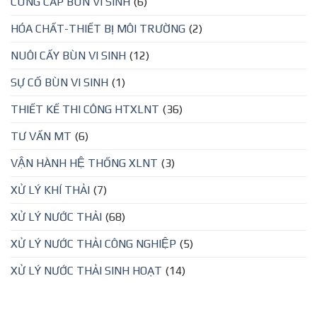
CUNG CẤP BÙN VI SINH
(6)
HÓA CHẤT-THIẾT BỊ MÔI TRƯỜNG
(2)
NUÔI CẤY BÙN VI SINH
(12)
SỰ CỐ BÙN VI SINH
(1)
THIẾT KẾ THI CÔNG HTXLNT
(36)
TƯ VẤN MT
(6)
VẬN HÀNH HỆ THỐNG XLNT
(3)
XỬ LÝ KHÍ THẢI
(7)
XỬ LÝ NƯỚC THẢI
(68)
XỬ LÝ NƯỚC THẢI CÔNG NGHIỆP
(5)
XỬ LÝ NƯỚC THẢI SINH HOẠT
(14)