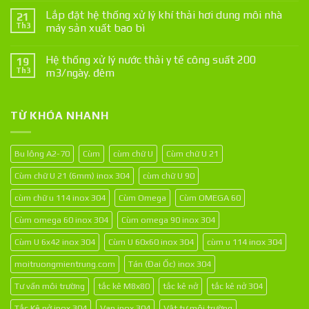
Lắp đặt hệ thống xử lý khí thải hơi dung môi nhà
21
Th3
máy sản xuất bao bì
Hệ thống xử lý nước thải y tế công suất 200
19
Th3
m3/ngày. đêm
TỪ KHÓA NHANH
Bu lông A2-70
Cùm
cùm chữ U
Cùm chữ U 21
Cùm chữ U 21 (6mm) inox 304
cùm chữ U 90
cùm chữ u 114 inox 304
Cùm Omega
Cùm OMEGA 60
Cùm omega 60 inox 304
Cùm omega 90 inox 304
Cùm U 6x42 inox 304
Cùm U 60x60 inox 304
cùm u 114 inox 304
moitruongmientrung.com
Tán (Đai Ốc) inox 304
Tư vấn môi trường
tắc kê M8x80
tắc kê nở
tắc kê nở 304
Tắc Kê nở inox 304
Van inox 304
Vật tư môi trường