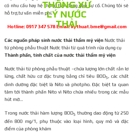
có nhu cầu hay hệ thống bạn đang gặp sự cố. Chúng tôi sẽ
hỗ trợ,tư vấn miễn phí.
Hotline: 0917 347 578 Email: kythuat.bme@gmail.com
Các nguồn pháp sinh nước thải thẩm mỹ viện
Nước thải
từ phòng phẫu thuật Nước thải từ quá trình rửa dụng cụ
Thành phần, tính chất của nước thải thẩm mỹ viện
Nước thải từ phòng phẫu thuật –chứa lượng lớn chất rắn lơ
lửng, chất hữu cơ đặc trưng bằng chỉ tiêu BOD
, các chất
5
dinh dưỡng đặc biệt là Nito và photpho. Đặc biệt ta quan
tâm tới thành phần Nito vì Nito chứa nhiều trong các mẫu
hút mỡ…
Trong nước thải hàm lượng BOD
thường dao động từ 250
5
đến 800 mg/1, phụ thuộc vào loại hình, quy mô và đặc
điểm của phòng khám