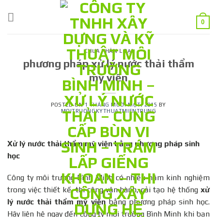
Skip
to
0
content
CHƯA PHÂN LOẠI
phương pháp xử lý nước thải thẩm
mỹ viện
POSTED ON
1 THÁNG MƯỜI MỘT, 2015
BY
MOITRUONGKYTHUATMIENTRUNG
Xử lý nước thải thẩm mỹ viện bằng phương pháp sinh
học
Công ty môi trường Bình Minh có nhiều năm kinh nghiệm
trong việc thiết kế, thi công vận hành, cải tạo hệ thống
xử
lý nước thải thẩm mỹ viện
bằng phương pháp sinh học.
Hãy liên hệ ngay đến công ty môi trường Bình Minh khi bạn