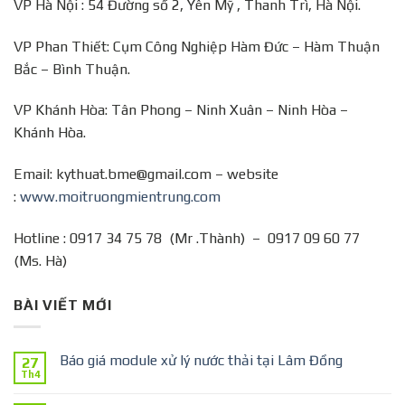
VP Hà Nội : 54 Đường số 2, Yên Mỹ , Thanh Trì, Hà Nội.
VP Phan Thiết: Cụm Công Nghiệp Hàm Đức – Hàm Thuận
Bắc – Bình Thuận.
VP Khánh Hòa: Tân Phong – Ninh Xuân – Ninh Hòa –
Khánh Hòa.
Email: kythuat.bme@gmail.com – website
:
www.moitruongmientrung.com
Hotline : 0917 34 75 78 (Mr .Thành) – 0917 09 60 77
(Ms. Hà)
BÀI VIẾT MỚI
Báo giá module xử lý nước thải tại Lâm Đồng
27
Th4