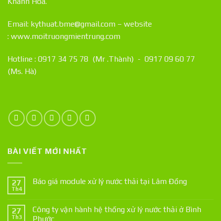
Khánh Hòa.
Email: kythuat.bme@gmail.com – website
:
www.moitruongmientrung.com
Hotline : 0917 34 75 78 (Mr .Thành) - 0917 09 60 77
(Ms. Hà)
BÀI VIẾT MỚI NHẤT
Báo giá module xử lý nước thải tại Lâm Đồng
27
Th4
Công ty vận hành hệ thống xử lý nước thải ở Bình
27
Th3
Phước