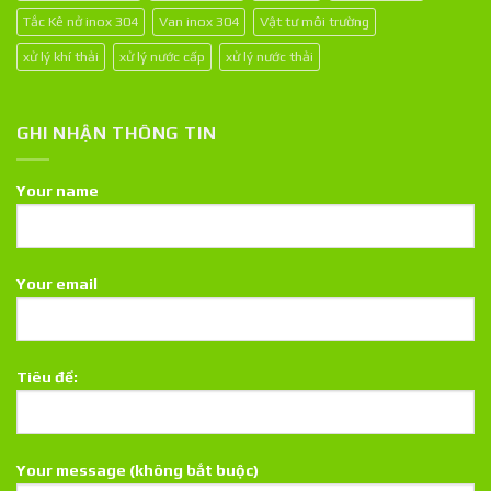
Tắc Kê nở inox 304
Van inox 304
Vật tư môi trường
xử lý khí thải
xử lý nước cấp
xử lý nước thải
GHI NHẬN THÔNG TIN
Your name
Your email
Tiêu đề:
Your message (không bắt buộc)