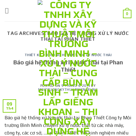
Skip
to
0
content
TAG ARCHIVES:
BÁO GIÁ HỆ THỐNG XỬ LÝ NƯỚC
THẢI TẠI PHAN THIẾT
THIẾT KẾ THI CÔNG HTXLNT
,
XỬ LÝ NƯỚC THẢI
Báo giá hệ thống xử lý nước thải tại Phan
Thiết
POSTED ON
9 THÁNG 4, 2019
BY
MOITRUONGKYTHUATMIENTRUNG
09
Th4
Báo giá hệ thống xử lý nước thải tại Phan Thiết Công ty Môi
trường Bình Minh chuyên xử lý nước thải từ các nhà máy,
công ty, các cơ sở, …tại Phan Thiết. Với kinh nghiệm nhiều