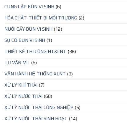
CUNG CẤP BÙN VI SINH
(6)
HÓA CHẤT-THIẾT BỊ MÔI TRƯỜNG
(2)
NUÔI CẤY BÙN VI SINH
(12)
SỰ CỐ BÙN VI SINH
(1)
THIẾT KẾ THI CÔNG HTXLNT
(36)
TƯ VẤN MT
(6)
VẬN HÀNH HỆ THỐNG XLNT
(3)
XỬ LÝ KHÍ THẢI
(7)
XỬ LÝ NƯỚC THẢI
(68)
XỬ LÝ NƯỚC THẢI CÔNG NGHIỆP
(5)
XỬ LÝ NƯỚC THẢI SINH HOẠT
(14)