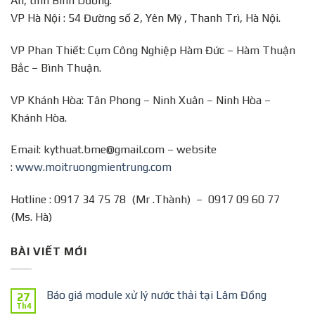
An, tỉnh Bình Dương.
VP Hà Nội : 54 Đường số 2, Yên Mỹ , Thanh Trì, Hà Nội.
VP Phan Thiết: Cụm Công Nghiệp Hàm Đức – Hàm Thuận
Bắc – Bình Thuận.
VP Khánh Hòa: Tân Phong – Ninh Xuân – Ninh Hòa –
Khánh Hòa.
Email: kythuat.bme@gmail.com – website
:
www.moitruongmientrung.com
Hotline : 0917 34 75 78 (Mr .Thành) – 0917 09 60 77
(Ms. Hà)
BÀI VIẾT MỚI
Báo giá module xử lý nước thải tại Lâm Đồng
27
Th4