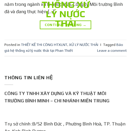
năm trong ngành xử lý nước thải, Công ty Môi trường Bình
đã và đang thực hiện […]
CONTINUE READING
→
Posted in
THIẾT KẾ THI CÔNG HTXLNT
,
XỬ LÝ NƯỚC THẢI
|
Tagged
Báo
giá hệ thống xử lý nước thải tại Phan Thiết
Leave a comment
THÔNG TIN LIÊN HỆ
CÔNG TY TNHH XÂY DỰNG VÀ KỸ THUẬT MÔI
TRƯỜNG BÌNH MINH – CHI NHÁNH MIỀN TRUNG
Trụ sở chính :8/52 Bình Đức , Phường Bình Hoà, TP. Thuận