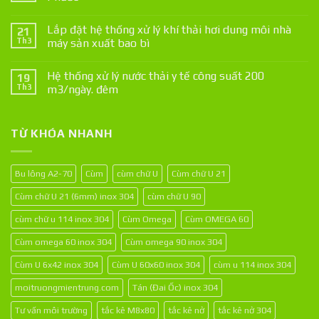
Lắp đặt hệ thống xử lý khí thải hơi dung môi nhà
21
Th3
máy sản xuất bao bì
Hệ thống xử lý nước thải y tế công suất 200
19
Th3
m3/ngày. đêm
TỪ KHÓA NHANH
Bu lông A2-70
Cùm
cùm chữ U
Cùm chữ U 21
Cùm chữ U 21 (6mm) inox 304
cùm chữ U 90
cùm chữ u 114 inox 304
Cùm Omega
Cùm OMEGA 60
Cùm omega 60 inox 304
Cùm omega 90 inox 304
Cùm U 6x42 inox 304
Cùm U 60x60 inox 304
cùm u 114 inox 304
moitruongmientrung.com
Tán (Đai Ốc) inox 304
Tư vấn môi trường
tắc kê M8x80
tắc kê nở
tắc kê nở 304