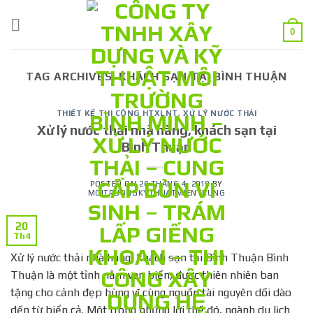
Skip
to
0
content
TAG ARCHIVES:
KHÁCH SẠN TẠI BÌNH THUẬN
THIẾT KẾ THI CÔNG HTXLNT
,
XỬ LÝ NƯỚC THẢI
Xử lý nước thải nhà hàng, khách sạn tại
Bình Thuận
POSTED ON
20 THÁNG 4, 2019
BY
MOITRUONGKYTHUATMIENTRUNG
20
Th4
Xử lý nước thải nhà hàng, khách sạn tại Bình Thuận Bình
Thuận là một tỉnh nằm ven biển, được thiên nhiên ban
tặng cho cảnh đẹp hùng vĩ cùng nguồn tài nguyên dồi dào
đến từ biển cả. Một trong những lợi thế đó, ngành du lịch