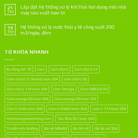
Lắp đặt hệ thống xử lý khí thải hơi dung môi nhà
21
Th3
máy sản xuất bao bì
Hệ thống xử lý nước thải y tế công suất 200
19
Th3
m3/ngày. đêm
TỪ KHÓA NHANH
Bu lông A2-70
Cùm
cùm chữ U
Cùm chữ U 21
Cùm chữ U 21 (6mm) inox 304
cùm chữ U 90
cùm chữ u 114 inox 304
Cùm Omega
Cùm OMEGA 60
Cùm omega 60 inox 304
Cùm omega 90 inox 304
Cùm U 6x42 inox 304
Cùm U 60x60 inox 304
cùm u 114 inox 304
moitruongmientrung.com
Tán (Đai Ốc) inox 304
Tư vấn môi trường
tắc kê M8x80
tắc kê nở
tắc kê nở 304