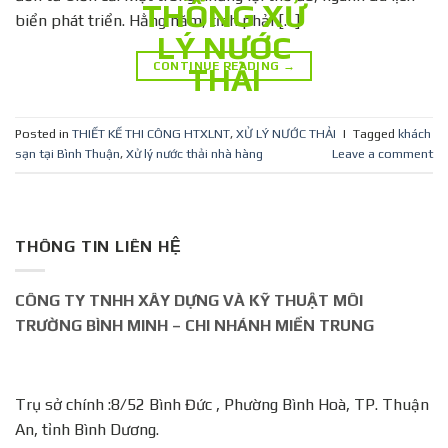
biển phát triển. Hằng năm, tỉnh phải […]
CONTINUE READING
→
Posted in
THIẾT KẾ THI CÔNG HTXLNT
,
XỬ LÝ NƯỚC THẢI
|
Tagged
khách
sạn tại Bình Thuận
,
Xử lý nước thải nhà hàng
Leave a comment
THÔNG TIN LIÊN HỆ
CÔNG TY TNHH XÂY DỰNG VÀ KỸ THUẬT MÔI
TRƯỜNG BÌNH MINH – CHI NHÁNH MIỀN TRUNG
Trụ sở chính :8/52 Bình Đức , Phường Bình Hoà, TP. Thuận
An, tỉnh Bình Dương.