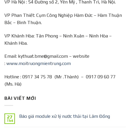
VP Hà Nội : 54 Đường số 2, Yên Mỹ , Thanh Trì, Hà Nội.
VP Phan Thiết: Cụm Công Nghiệp Hàm Đức – Hàm Thuận
Bắc – Bình Thuận.
VP Khánh Hòa: Tân Phong – Ninh Xuân – Ninh Hòa –
Khánh Hòa.
Email: kythuat.bme@gmail.com – website
:
www.moitruongmientrung.com
Hotline : 0917 34 75 78 (Mr .Thành) – 0917 09 60 77
(Ms. Hà)
BÀI VIẾT MỚI
Báo giá module xử lý nước thải tại Lâm Đồng
27
Th4