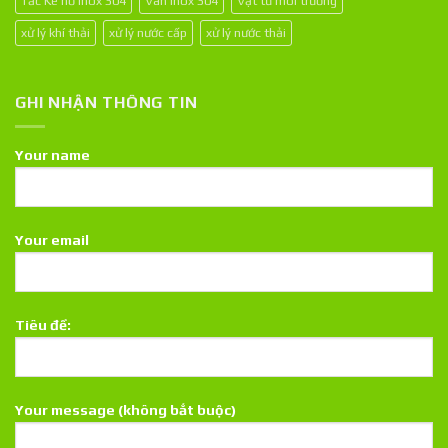
Tắc Kê nở inox 304
Van inox 304
Vật tư môi trường
xử lý khí thải
xử lý nước cấp
xử lý nước thải
GHI NHẬN THÔNG TIN
Your name
Your email
Tiêu đề:
Your message (không bắt buộc)