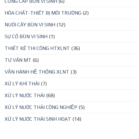
CUNG CẤP BÙN VI SINH
(6)
HÓA CHẤT-THIẾT BỊ MÔI TRƯỜNG
(2)
NUÔI CẤY BÙN VI SINH
(12)
SỰ CỐ BÙN VI SINH
(1)
THIẾT KẾ THI CÔNG HTXLNT
(36)
TƯ VẤN MT
(6)
VẬN HÀNH HỆ THỐNG XLNT
(3)
XỬ LÝ KHÍ THẢI
(7)
XỬ LÝ NƯỚC THẢI
(68)
XỬ LÝ NƯỚC THẢI CÔNG NGHIỆP
(5)
XỬ LÝ NƯỚC THẢI SINH HOẠT
(14)