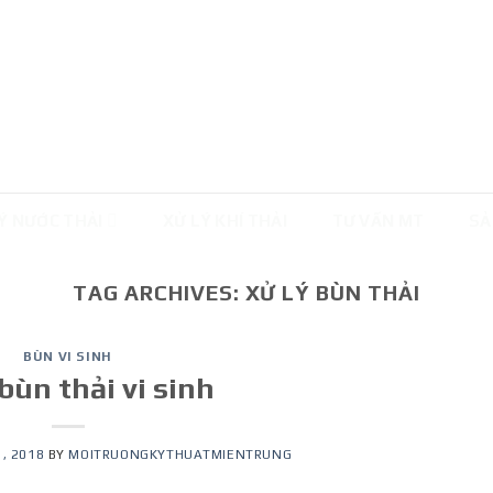
Ý NƯỚC THẢI
XỬ LÝ KHÍ THẢI
TƯ VẤN MT
SẢ
TAG ARCHIVES:
XỬ LÝ BÙN THẢI
BÙN VI SINH
 bùn thải vi sinh
, 2018
BY
MOITRUONGKYTHUATMIENTRUNG