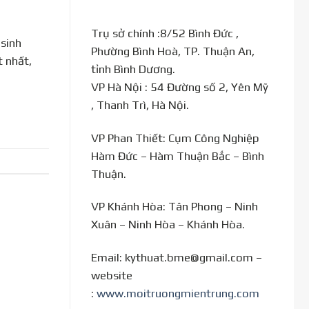
Trụ sở chính :8/52 Bình Đức ,
 sinh
Phường Bình Hoà, TP. Thuận An,
t nhất,
tỉnh Bình Dương.
VP Hà Nội : 54 Đường số 2, Yên Mỹ
, Thanh Trì, Hà Nội.
VP Phan Thiết: Cụm Công Nghiệp
Hàm Đức – Hàm Thuận Bắc – Bình
Thuận.
VP Khánh Hòa: Tân Phong – Ninh
Xuân – Ninh Hòa – Khánh Hòa.
Email: kythuat.bme@gmail.com –
website
:
www.moitruongmientrung.com