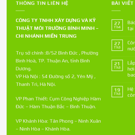
THÔNG TIN LIÊN HỆ
BÀI VIẾ
CÔNG TY TNHH XÂY DỰNG VÀ KỸ
Báo
27
THUẬT MÔI TRƯỜNG BÌNH MINH –
Th4
tại
CHI NHÁNH MIỀN TRUNG
Côn
27
Th3
nướ
Trụ sở chính :8/52 Bình Đức , Phường
Bình Hoà, TP. Thuận An, tỉnh Bình
Lắp
21
Th3
Dương.
hơi
bao
VP Hà Nội : 54 Đường số 2, Yên Mỹ ,
Thanh Trì, Hà Nội.
Hệ 
19
Th3
côn
VP Phan Thiết: Cụm Công Nghiệp Hàm
Đức – Hàm Thuận Bắc – Bình Thuận.
VP Khánh Hòa: Tân Phong – Ninh Xuân
– Ninh Hòa – Khánh Hòa.