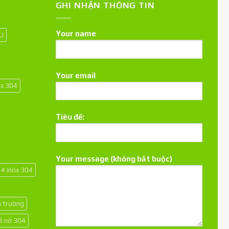
GHI NHẬN THÔNG TIN
Your name
 U
Your email
ox 304
Tiêu đề:
Your message (không bắt buộc)
14 inox 304
i trường
kê nở 304