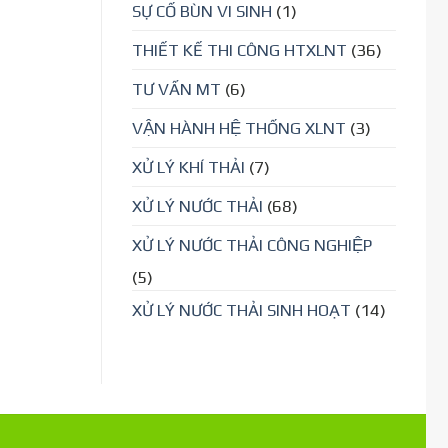
SỰ CỐ BÙN VI SINH
(1)
THIẾT KẾ THI CÔNG HTXLNT
(36)
TƯ VẤN MT
(6)
VẬN HÀNH HỆ THỐNG XLNT
(3)
XỬ LÝ KHÍ THẢI
(7)
XỬ LÝ NƯỚC THẢI
(68)
XỬ LÝ NƯỚC THẢI CÔNG NGHIỆP
(5)
XỬ LÝ NƯỚC THẢI SINH HOẠT
(14)