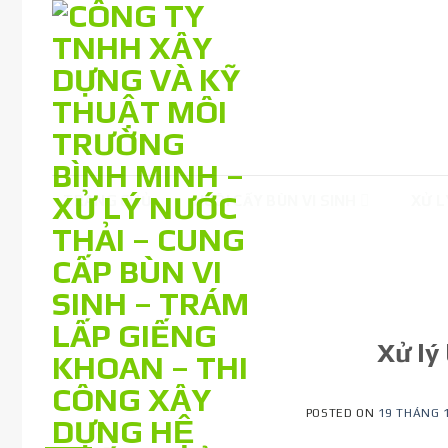
Skip
to
content
TRANG CHỦ
NUÔI CẤY BÙN VI SINH
XỬ L
Xử lý
POSTED ON
19 THÁNG 1