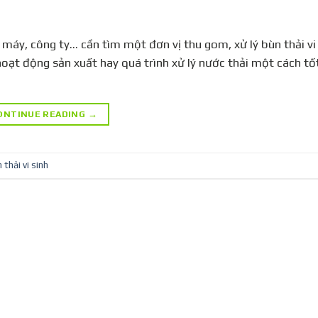
à máy, công ty… cần tìm một đơn vị thu gom, xử lý bùn thải vi
hoạt động sản xuất hay quá trình xử lý nước thải một cách tố
ONTINUE READING
→
 thải vi sinh