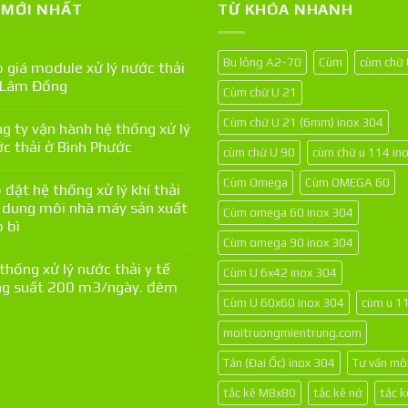
T MỚI NHẤT
TỪ KHÓA NHANH
Bu lông A2-70
Cùm
cùm chữ
 giá module xử lý nước thải
 Lâm Đồng
Cùm chữ U 21
Cùm chữ U 21 (6mm) inox 304
g ty vận hành hệ thống xử lý
c thải ở Bình Phước
cùm chữ U 90
cùm chữ u 114 in
Cùm Omega
Cùm OMEGA 60
 đặt hệ thống xử lý khí thải
 dung môi nhà máy sản xuất
Cùm omega 60 inox 304
 bì
Cùm omega 90 inox 304
thống xử lý nước thải y tế
Cùm U 6x42 inox 304
g suất 200 m3/ngày. đêm
Cùm U 60x60 inox 304
cùm u 1
moitruongmientrung.com
Tán (Đai Ốc) inox 304
Tư vấn mô
tắc kê M8x80
tắc kê nở
tắc 