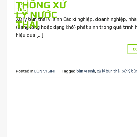
19
Th1
Xử lý bùn thải vi sinh Các xí nghiệp, doanh nghiệp, nh
(dạng lỏng hoặc dạng khô) phát sinh trong quá trình 
hiệu quả […]
C
Posted in
BÙN VI SINH
|
Tagged
bùn vi sinh
,
xử lý bùn thải
,
xử lý bùn