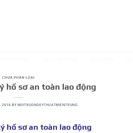
Ý NƯỚC THẢI
XỬ LÝ KHÍ THẢI
TƯ VẤN MT
SẢ
CHƯA PHÂN LOẠI
ý hồ sơ an toàn lao động
, 2016
BY
MOITRUONGKYTHUATMIENTRUNG
ý hồ sơ an toàn lao động