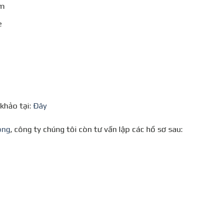
ểm
e
khảo tại:
Đây
ộng
, công ty chúng tôi còn tư vấn lập các hồ sơ sau: