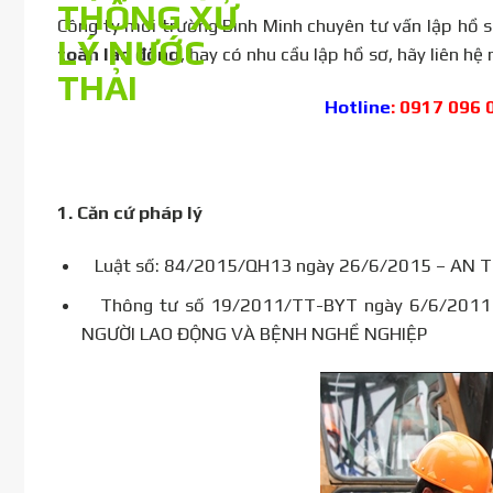
Công ty môi trường Bình Minh chuyên tư vấn lập hồ 
toàn lao động
, hay có nhu cầu lập hồ sơ, hãy liên hệ
Hotline
: 0917 096 
1.
Căn cứ pháp lý
Luật số: 84/2015/QH13 ngày 26/6/2015 – AN 
Thông tư số 19/2011/TT-BYT ngày 6/6/2011
NGƯỜI LAO ĐỘNG VÀ BỆNH NGHỀ NGHIỆP