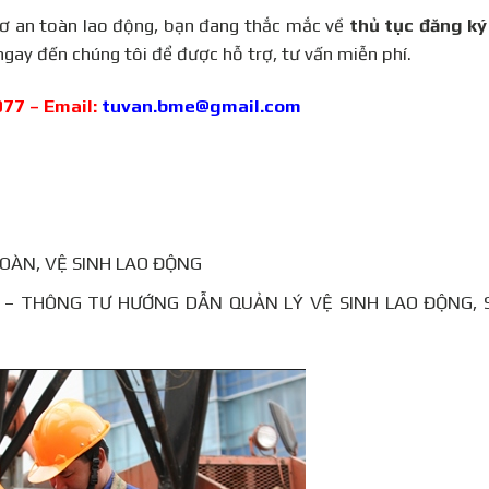
sơ an toàn lao động, bạn đang thắc mắc về
thủ tục đăng ký
 ngay đến chúng tôi để được hỗ trợ, tư vấn miễn phí.
077 – Email:
tuvan.bme@gmail.com
TOÀN, VỆ SINH LAO ĐỘNG
 – THÔNG TƯ HƯỚNG DẪN QUẢN LÝ VỆ SINH LAO ĐỘNG, 