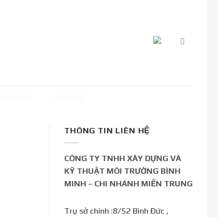
N PHẨM
LIÊN HỆ
THÔNG TIN LIÊN HỆ
CÔNG TY TNHH XÂY DỰNG VÀ
KỸ THUẬT MÔI TRƯỜNG BÌNH
MINH – CHI NHÁNH MIỀN TRUNG
Trụ sở chính :8/52 Bình Đức ,