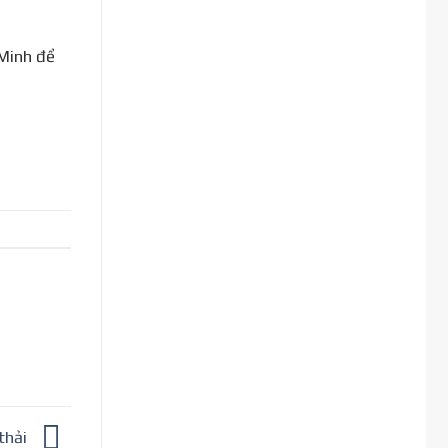
 Minh để
 thải