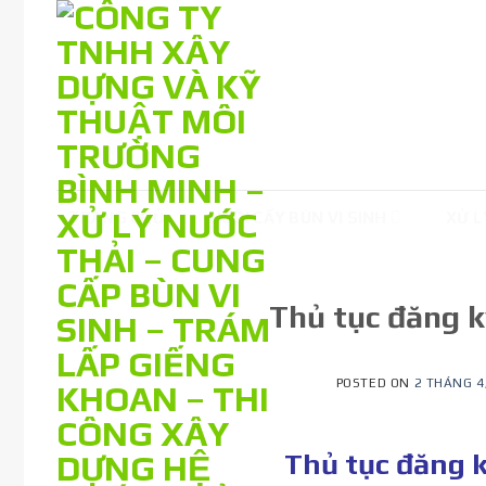
Skip
to
content
TRANG CHỦ
NUÔI CẤY BÙN VI SINH
XỬ L
Thủ tục đăng k
POSTED ON
2 THÁNG 4
Thủ tục đăng k