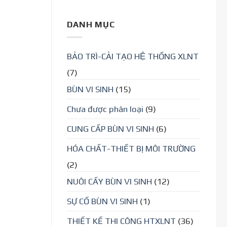
DANH MỤC
BẢO TRÌ-CẢI TẠO HỆ THỐNG XLNT
(7)
BÙN VI SINH
(15)
Chưa được phân loại
(9)
CUNG CẤP BÙN VI SINH
(6)
HÓA CHẤT-THIẾT BỊ MÔI TRƯỜNG
(2)
NUÔI CẤY BÙN VI SINH
(12)
SỰ CỐ BÙN VI SINH
(1)
THIẾT KẾ THI CÔNG HTXLNT
(36)