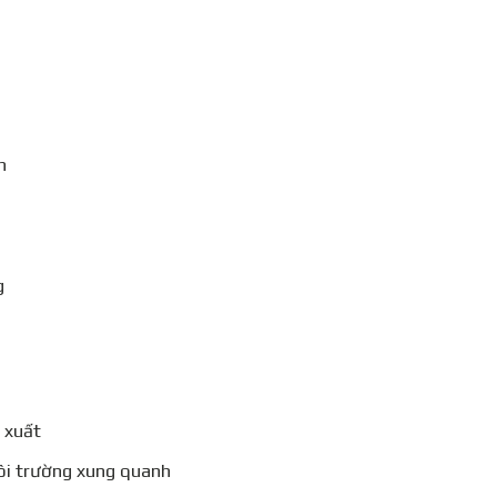
n
g
 xuất
ôi trường xung quanh