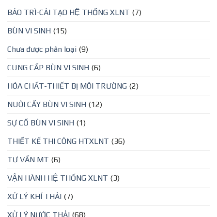
BẢO TRÌ-CẢI TẠO HỆ THỐNG XLNT
(7)
BÙN VI SINH
(15)
Chưa được phân loại
(9)
CUNG CẤP BÙN VI SINH
(6)
HÓA CHẤT-THIẾT BỊ MÔI TRƯỜNG
(2)
NUÔI CẤY BÙN VI SINH
(12)
SỰ CỐ BÙN VI SINH
(1)
THIẾT KẾ THI CÔNG HTXLNT
(36)
TƯ VẤN MT
(6)
VẬN HÀNH HỆ THỐNG XLNT
(3)
XỬ LÝ KHÍ THẢI
(7)
XỬ LÝ NƯỚC THẢI
(68)