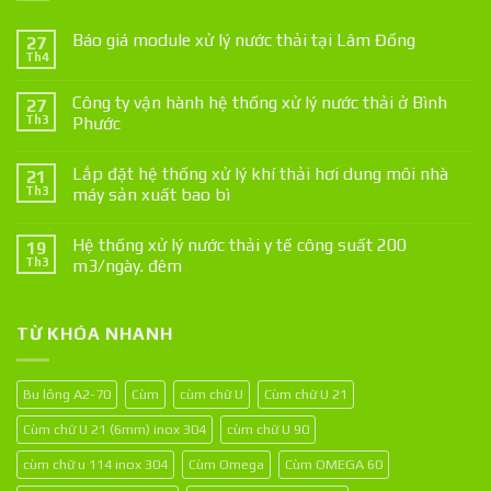
Báo giá module xử lý nước thải tại Lâm Đồng
27
Th4
Công ty vận hành hệ thống xử lý nước thải ở Bình
27
Th3
Phước
Lắp đặt hệ thống xử lý khí thải hơi dung môi nhà
21
Th3
máy sản xuất bao bì
Hệ thống xử lý nước thải y tế công suất 200
19
Th3
m3/ngày. đêm
TỪ KHÓA NHANH
Bu lông A2-70
Cùm
cùm chữ U
Cùm chữ U 21
Cùm chữ U 21 (6mm) inox 304
cùm chữ U 90
cùm chữ u 114 inox 304
Cùm Omega
Cùm OMEGA 60