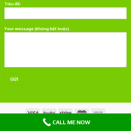
Tiêu đề:
Your message (không bắt buộc)
CALL ME NOW
Copyright 2015 ©
MÔI TRƯỜNG MIỀN TRUNG