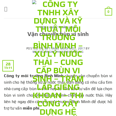
Skip
to
0
content
CHƯA ĐƯỢC PHÂN LOẠI
Vận chuyển bùn vi sinh
POSTED ON
28 THÁNG MƯỜI MỘT, 2017
BY
MOITRUONGKYTHUATMIENTRUNG
28
Th11
Công ty môi trường Bình Minh
chuyên vận chuyển bùn vi
sinh cho hệ thống xử lý nước thải. Bạn đang có nhu cầu tìm
nhà cung cấp bùn vi sinh hay có nhu cầu tư vấn đề lựa chọn
bùn vi sinh cho phù hợp với tính chất của nước thải. Hãy
liên hệ ngay đến công ty môi trường Bình Minh để được hỗ
trợ tư vấn
miễn phí
.