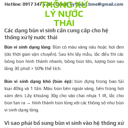
Hotline: 0917 347 578 – Gmail:
kythuat.bme@gmail.com
Các dạng bùn vi sinh cần cung cấp cho hệ
thống xử lý nước thải
Bùn vi sinh dạng lỏng
: Bùn có màu vàng nâu hoặc hơi đen
(do thời gian vận chuyển). Sau khi lấy mẫu, lắc đều thì các
bông bùn hình thành nhanh, bông bùn lớn, lượng bùn sau
lắng 30 phút > 50% thể tích.
Bùn vi sinh dạng khô (bùn ép):
bùn đựng trong bao tải
loại 40kg và 1 tấn. Màu bùn bên ngoài vàng, bên trong hơi
xám đen. Lấy khoảng 30g cho vào chai nhựa 1 lít, lắc cho
bùn tan ra → hình thành bùn lỏng với các thông số như bùn
vi sinh dạng lỏng.
Vì sao phải bổ sung bùn vi sinh vào hệ thống xử