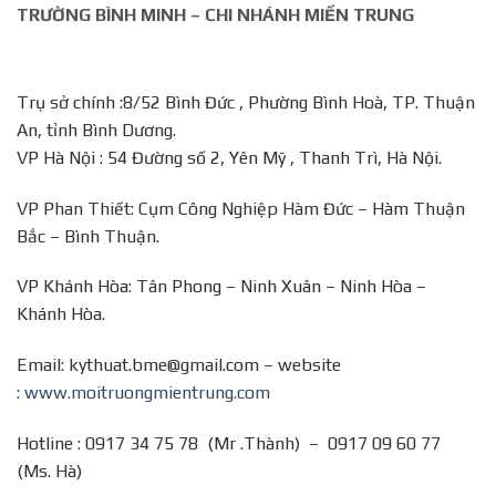
TRƯỜNG BÌNH MINH – CHI NHÁNH MIỀN TRUNG
Trụ sở chính :8/52 Bình Đức , Phường Bình Hoà, TP. Thuận
An, tỉnh Bình Dương.
VP Hà Nội : 54 Đường số 2, Yên Mỹ , Thanh Trì, Hà Nội.
VP Phan Thiết: Cụm Công Nghiệp Hàm Đức – Hàm Thuận
Bắc – Bình Thuận.
VP Khánh Hòa: Tân Phong – Ninh Xuân – Ninh Hòa –
Khánh Hòa.
Email: kythuat.bme@gmail.com – website
:
www.moitruongmientrung.com
Hotline : 0917 34 75 78 (Mr .Thành) – 0917 09 60 77
(Ms. Hà)