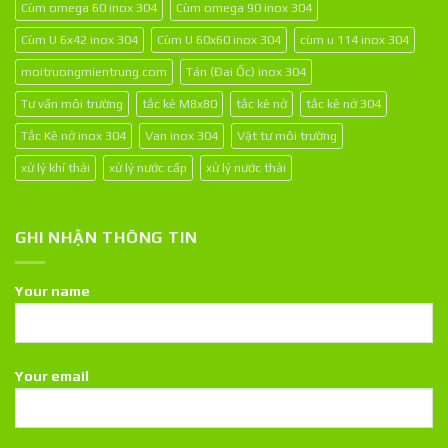
Cùm omega 60 inox 304
Cùm omega 90 inox 304
Cùm U 6x42 inox 304
Cùm U 60x60 inox 304
cùm u 114 inox 304
moitruongmientrung.com
Tán (Đai Ốc) inox 304
Tư vấn môi trường
tắc kê M8x80
tắc kê nở
tắc kê nở 304
Tắc Kê nở inox 304
Van inox 304
Vật tư môi trường
xử lý khí thải
xử lý nước cấp
xử lý nước thải
GHI NHẬN THÔNG TIN
Your name
Your email