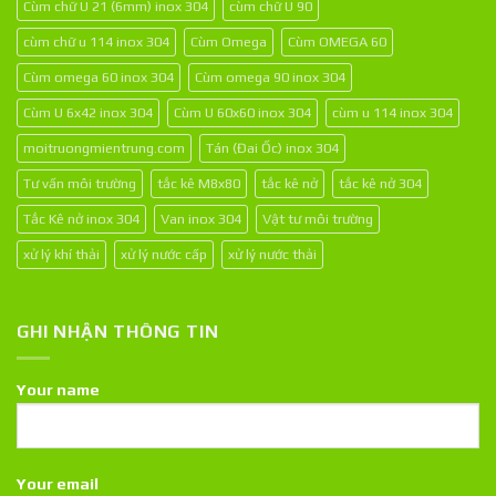
Cùm chữ U 21 (6mm) inox 304
cùm chữ U 90
cùm chữ u 114 inox 304
Cùm Omega
Cùm OMEGA 60
Cùm omega 60 inox 304
Cùm omega 90 inox 304
Cùm U 6x42 inox 304
Cùm U 60x60 inox 304
cùm u 114 inox 304
moitruongmientrung.com
Tán (Đai Ốc) inox 304
Tư vấn môi trường
tắc kê M8x80
tắc kê nở
tắc kê nở 304
Tắc Kê nở inox 304
Van inox 304
Vật tư môi trường
xử lý khí thải
xử lý nước cấp
xử lý nước thải
GHI NHẬN THÔNG TIN
Your name
Your email