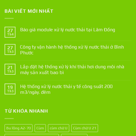
BÀI VIẾT MỚI NHẤT
Báo giá module xử lý nước thải tại Lâm Đồng
27
Th4
Công ty vận hành hệ thống xử lý nước thải ở Bình
27
Th3
Phước
Lắp đặt hệ thống xử lý khí thải hơi dung môi nhà
21
Th3
máy sản xuất bao bì
Hệ thống xử lý nước thải y tế công suất 200
19
Th3
m3/ngày. đêm
TỪ KHÓA NHANH
Bu lông A2-70
Cùm
cùm chữ U
Cùm chữ U 21