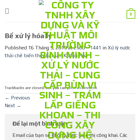
Skip
to
0
content
Bể xử lý hóa lý
Published
16 Tháng 5, 2019
at
2560 × 1441
in
Xử lý nước
thải chế biến thủy hải sản Khánh Hòa
Trackbacks are closed, but you can
post a comment
.
←
Previous
Next
→
Để lại một bình luận
Email của bạn sẽ không được hiển thị công khai.
Các