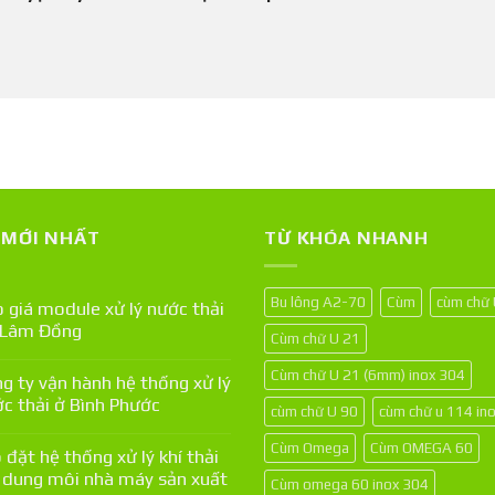
T MỚI NHẤT
TỪ KHÓA NHANH
Bu lông A2-70
Cùm
cùm chữ
 giá module xử lý nước thải
 Lâm Đồng
Cùm chữ U 21
Cùm chữ U 21 (6mm) inox 304
g ty vận hành hệ thống xử lý
c thải ở Bình Phước
cùm chữ U 90
cùm chữ u 114 in
Cùm Omega
Cùm OMEGA 60
 đặt hệ thống xử lý khí thải
 dung môi nhà máy sản xuất
Cùm omega 60 inox 304