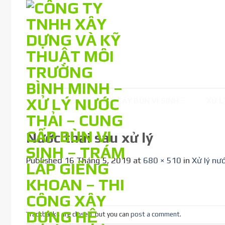
Skip
to
content
TRANG CHỦ
NUÔI CẤY BÙN VI SINH
XỬ L
Nước thải sau xử lý
Published
16 Tháng 5, 2019
at
680 × 510
in
Xử lý nư
Trackbacks are closed, but you can
post a comment
.