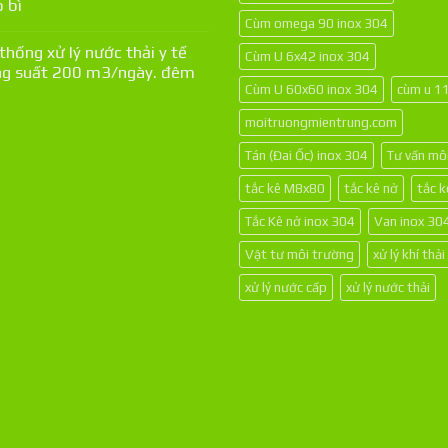
 bì
Cùm omega 90 inox 304
thống xử lý nước thải y tế
Cùm U 6x42 inox 304
g suất 200 m3/ngày. đêm
Cùm U 60x60 inox 304
cùm u 1
moitruongmientrung.com
Tán (Đai Ốc) inox 304
Tư vấn mô
tắc kê M8x80
tắc kê nở
tắc 
Tắc Kê nở inox 304
Van inox 30
Vật tư môi trường
xử lý khí thải
xử lý nước cấp
xử lý nước thải