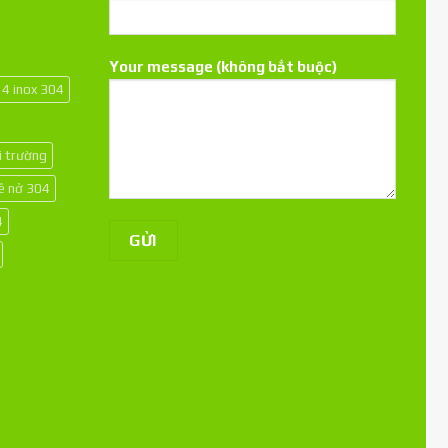
Your message (không bắt buộc)
14 inox 304
i trường
kê nở 304
4