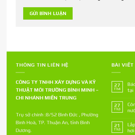
THÔNG TIN LIÊN HỆ
BÀI VIẾ
CÔNG TY TNHH XÂY DỰNG VÀ KỸ
Báo
27
THUẬT MÔI TRƯỜNG BÌNH MINH –
Th4
tại
CHI NHÁNH MIỀN TRUNG
Côn
27
Th3
nướ
Trụ sở chính :8/52 Bình Đức , Phường
Bình Hoà, TP. Thuận An, tỉnh Bình
Lắp
21
Th3
Dương.
hơi