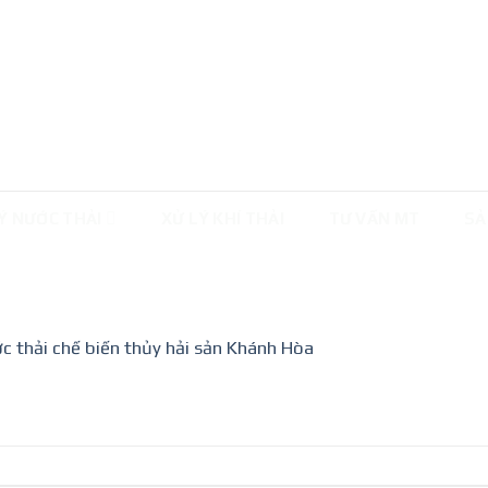
Ý NƯỚC THẢI
XỬ LÝ KHÍ THẢI
TƯ VẤN MT
SẢ
ớc thải chế biến thủy hải sản Khánh Hòa