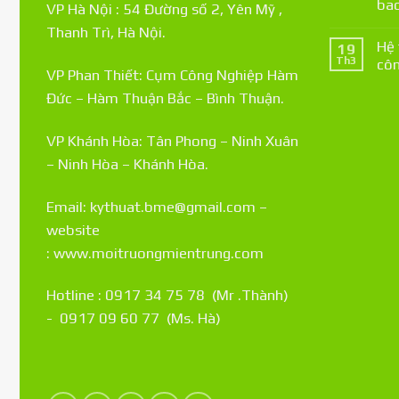
bao
VP Hà Nội : 54 Đường số 2, Yên Mỹ ,
Thanh Trì, Hà Nội.
Hệ 
19
Th3
côn
VP Phan Thiết: Cụm Công Nghiệp Hàm
Đức – Hàm Thuận Bắc – Bình Thuận.
VP Khánh Hòa: Tân Phong – Ninh Xuân
– Ninh Hòa – Khánh Hòa.
Email: kythuat.bme@gmail.com –
website
:
www.moitruongmientrung.com
Hotline : 0917 34 75 78 (Mr .Thành)
- 0917 09 60 77 (Ms. Hà)