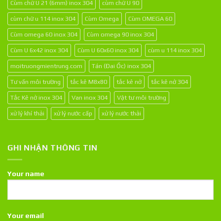
Cùm chữ U 21 (6mm) inox 304
cùm chữ U 90
cùm chữ u 114 inox 304
Cùm Omega
Cùm OMEGA 60
Cùm omega 60 inox 304
Cùm omega 90 inox 304
Cùm U 6x42 inox 304
Cùm U 60x60 inox 304
cùm u 114 inox 304
moitruongmientrung.com
Tán (Đai Ốc) inox 304
Tư vấn môi trường
tắc kê M8x80
tắc kê nở
tắc kê nở 304
Tắc Kê nở inox 304
Van inox 304
Vật tư môi trường
xử lý khí thải
xử lý nước cấp
xử lý nước thải
GHI NHẬN THÔNG TIN
Your name
Your email