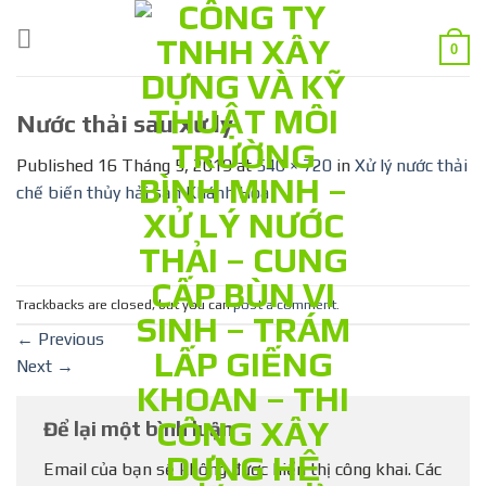
Skip
to
0
content
Nước thải sau xử lý
Published
16 Tháng 5, 2019
at
540 × 720
in
Xử lý nước thải
chế biến thủy hải sản Khánh Hòa
Trackbacks are closed, but you can
post a comment
.
←
Previous
Next
→
Để lại một bình luận
Email của bạn sẽ không được hiển thị công khai.
Các