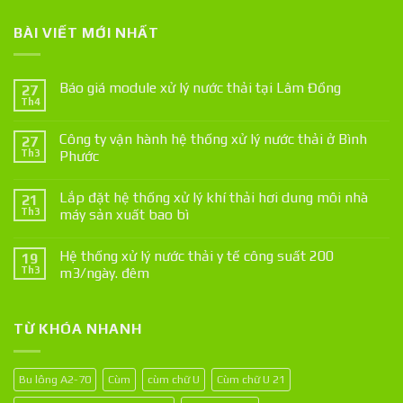
BÀI VIẾT MỚI NHẤT
Báo giá module xử lý nước thải tại Lâm Đồng
27
Th4
Công ty vận hành hệ thống xử lý nước thải ở Bình
27
Th3
Phước
Lắp đặt hệ thống xử lý khí thải hơi dung môi nhà
21
Th3
máy sản xuất bao bì
Hệ thống xử lý nước thải y tế công suất 200
19
Th3
m3/ngày. đêm
TỪ KHÓA NHANH
Bu lông A2-70
Cùm
cùm chữ U
Cùm chữ U 21