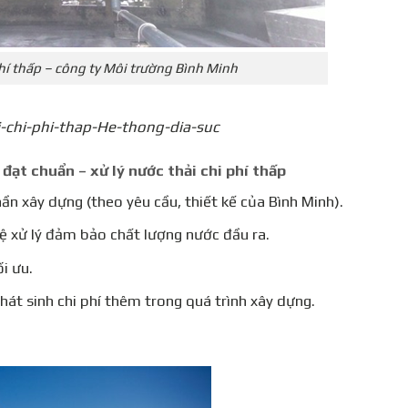
phí thấp – công ty Môi trường Bình Minh
i-chi-phi-thap-He-thong-dia-suc
 đạt chuẩn –
xử lý nước thải chi phí thấp
ần xây dựng (theo yêu cầu, thiết kế của Bình Minh).
ệ xử lý đảm bảo chất lượng nước đầu ra.
ối ưu.
át sinh chi phí thêm trong quá trình xây dựng.