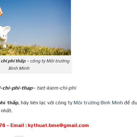
 chi phí thấp
– công ty Môi trường
Bình Minh
-chi-phi-thap
– tiet-kiem-chi-phi
phí thấp
, hãy liên lạc với công ty
Môi trường Bình Minh
để đư
 nhất.
 78 – Email : kythuat.bme@gmail.com