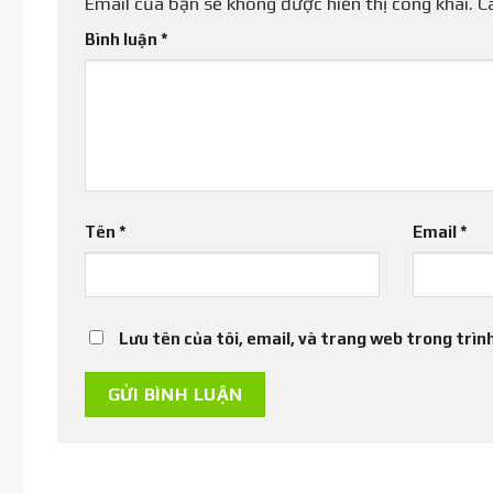
Email của bạn sẽ không được hiển thị công khai.
C
Bình luận
*
Tên
*
Email
*
Lưu tên của tôi, email, và trang web trong trình