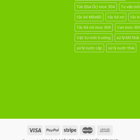
Tán (Đai Ốc) inox 304
Tư vấn mô
tắc kê M8x80
tắc kê nở
tắc 
Tắc Kê nở inox 304
Van inox 30
Vật tư môi trường
xử lý khí thải
xử lý nước cấp
xử lý nước thải