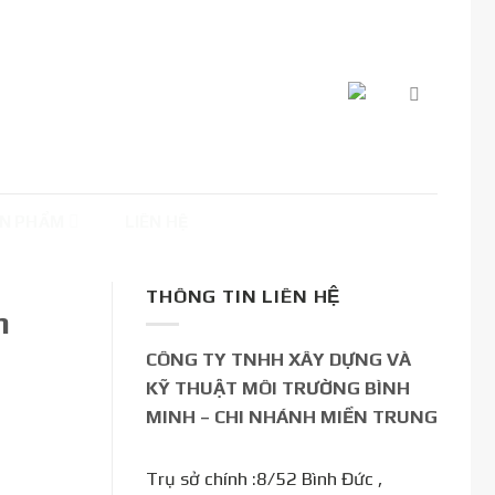
N PHẨM
LIÊN HỆ
THÔNG TIN LIÊN HỆ
h
CÔNG TY TNHH XÂY DỰNG VÀ
KỸ THUẬT MÔI TRƯỜNG BÌNH
MINH – CHI NHÁNH MIỀN TRUNG
Trụ sở chính :8/52 Bình Đức ,