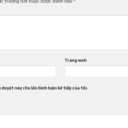
ác trường bắt buộc được đánh dấu
*
Trang web
 duyệt này cho lần bình luận kế tiếp của tôi.