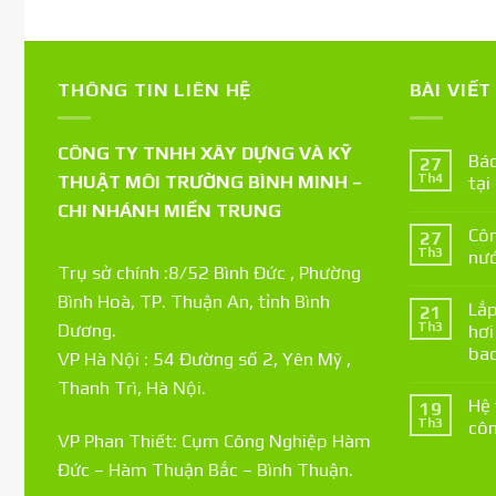
THÔNG TIN LIÊN HỆ
BÀI VIẾ
CÔNG TY TNHH XÂY DỰNG VÀ KỸ
Báo
27
THUẬT MÔI TRƯỜNG BÌNH MINH –
Th4
tại
CHI NHÁNH MIỀN TRUNG
Côn
27
Th3
nướ
Trụ sở chính :8/52 Bình Đức , Phường
Bình Hoà, TP. Thuận An, tỉnh Bình
Lắp
21
Th3
Dương.
hơi
bao
VP Hà Nội : 54 Đường số 2, Yên Mỹ ,
Thanh Trì, Hà Nội.
Hệ 
19
Th3
côn
VP Phan Thiết: Cụm Công Nghiệp Hàm
Đức – Hàm Thuận Bắc – Bình Thuận.