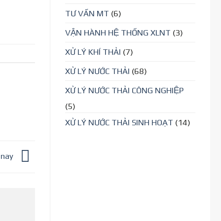
TƯ VẤN MT
(6)
VẬN HÀNH HỆ THỐNG XLNT
(3)
XỬ LÝ KHÍ THẢI
(7)
XỬ LÝ NƯỚC THẢI
(68)
XỬ LÝ NƯỚC THẢI CÔNG NGHIỆP
(5)
XỬ LÝ NƯỚC THẢI SINH HOẠT
(14)
n nay