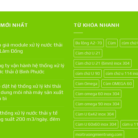
T MỚI NHẤT
TỪ KHÓA NHANH
Bu lông A2-70
Cùm
cùm chữ
 giá module xử lý nước thải
 Lâm Đồng
Cùm chữ U 21
Cùm chữ U 21 (6mm) inox 304
g ty vận hành hệ thống xử lý
c thải ở Bình Phước
cùm chữ U 90
cùm chữ u 114 in
Cùm Omega
Cùm OMEGA 60
 đặt hệ thống xử lý khí thải
 dung môi nhà máy sản xuất
Cùm omega 60 inox 304
 bì
Cùm omega 90 inox 304
thống xử lý nước thải y tế
Cùm U 6x42 inox 304
g suất 200 m3/ngày. đêm
Cùm U 60x60 inox 304
cùm u 1
moitruongmientrung.com