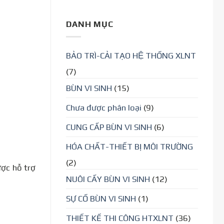
DANH MỤC
BẢO TRÌ-CẢI TẠO HỆ THỐNG XLNT
(7)
BÙN VI SINH
(15)
Chưa được phân loại
(9)
CUNG CẤP BÙN VI SINH
(6)
HÓA CHẤT-THIẾT BỊ MÔI TRƯỜNG
(2)
ợc hỗ trợ
NUÔI CẤY BÙN VI SINH
(12)
SỰ CỐ BÙN VI SINH
(1)
THIẾT KẾ THI CÔNG HTXLNT
(36)