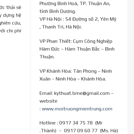
Phường Bình Hoà, TP. Thuận An,
c thải sẽ
tỉnh Bình Dương.
ây dựng hệ
VP Hà Nội : 54 Đường số 2, Yên Mỹ
ghiên cứu,
, Thanh Trì, Hà Nội.
với chi phí
VP Phan Thiết: Cụm Công Nghiệp
Hàm Đức – Hàm Thuận Bắc – Bình
Thuận.
VP Khánh Hòa: Tân Phong – Ninh
Xuân – Ninh Hòa – Khánh Hòa.
Email: kythuat.bme@gmail.com –
website
:
www.moitruongmientrung.com
Hotline : 0917 34 75 78 (Mr
.Thành) – 0917 09 60 77 (Ms. Hà)