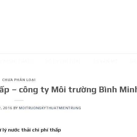
Ý NƯỚC THẢI
XỬ LÝ KHÍ THẢI
TƯ VẤN MT
SẢ
CHƯA PHÂN LOẠI
thấp – công ty Môi trường Bình Min
, 2016
BY
MOITRUONGKYTHUATMIENTRUNG
 lý nước thải chi phí thấp