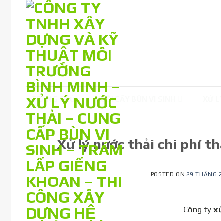
Skip
to
content
TRANG CHỦ
NUÔI CẤY BÙN VI SINH
XỬ L
Xử lý nước thải chi phí 
POSTED ON
29 THÁNG 2
Công ty
xử