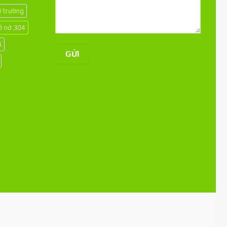
i trường
kê nở 304
4