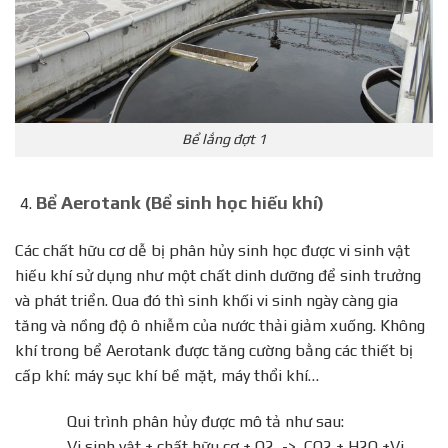
Bể lắng đợt 1
Bể Aerotank (Bể sinh học hiếu khí)
Các chất hữu cơ dễ bị phân hủy sinh học được vi sinh vật
hiếu khí sử dụng như một chất dinh dưỡng để sinh trưởng
và phát triển. Qua đó thì sinh khối vi sinh ngày càng gia
tăng và nồng độ ô nhiễm của nước thải giảm xuống. Không
khí trong bể Aerotank được tăng cường bằng các thiết bị
cấp khí: máy sục khí bề mặt, máy thổi khí…
Qui trình phân hủy được mô tả như sau:
Vi sinh vật + chất hữu cơ + O2 -> CO2 + H2O +Vi