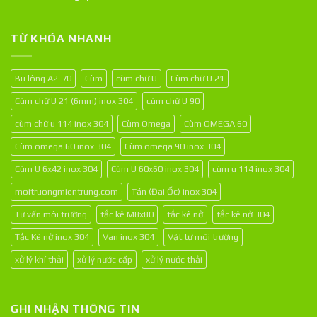
TỪ KHÓA NHANH
Bu lông A2-70
Cùm
cùm chữ U
Cùm chữ U 21
Cùm chữ U 21 (6mm) inox 304
cùm chữ U 90
cùm chữ u 114 inox 304
Cùm Omega
Cùm OMEGA 60
Cùm omega 60 inox 304
Cùm omega 90 inox 304
Cùm U 6x42 inox 304
Cùm U 60x60 inox 304
cùm u 114 inox 304
moitruongmientrung.com
Tán (Đai Ốc) inox 304
Tư vấn môi trường
tắc kê M8x80
tắc kê nở
tắc kê nở 304
Tắc Kê nở inox 304
Van inox 304
Vật tư môi trường
xử lý khí thải
xử lý nước cấp
xử lý nước thải
GHI NHẬN THÔNG TIN