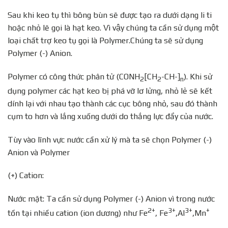
Sau khi keo tụ thì bông bùn sẽ được tạo ra dưới dạng li ti
hoặc nhỏ lẽ gọi là hạt keo. Vì vậy chúng ta cần sử dụng một
loại chất trợ keo tụ gọi là Polymer.Chúng ta sẽ sử dụng
Polymer (-) Anion.
Polymer có công thức phân tử (CONH
[CH
-CH-]
). Khi sử
2
2
n
dụng polymer các hạt keo bị phá vỡ lơ lửng, nhỏ lẻ sẽ kết
dính lại với nhau tạo thành các cục bông nhỏ, sau đó thành
cụm to hơn và lắng xuống dưới do thắng lực đẩy của nước.
Tùy vào lĩnh vực nước cần xử lý mà ta sẽ chọn Polymer (-)
Anion và Polymer
(+) Cation:
Nước mặt: Ta cần sử dụng Polymer (-) Anion vì trong nước
2+
3+
3+
+
tồn tại nhiều cation (ion dương) như Fe
, Fe
,Al
,Mn