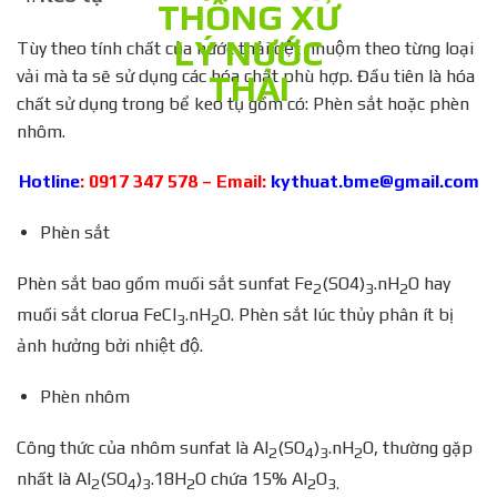
Tùy theo tính chất của nước thải dệt nhuộm theo từng loại
vải mà ta sẽ sử dụng các hóa chất phù hợp. Đầu tiên là hóa
chất sử dụng trong bể keo tụ gồm có: Phèn sắt hoặc phèn
nhôm.
Hotline
: 0917 347 578 – Email:
kythuat.bme@gmail.com
Phèn sắt
Phèn sắt bao gồm muối sắt sunfat Fe
(SO4)
.nH
O hay
2
3
2
muối sắt clorua FeCl
.nH
O. Phèn sắt lúc thủy phân ít bị
3
2
ảnh hưởng bởi nhiệt độ.
Phèn nhôm
Công thức của nhôm sunfat là Al
(SO
)
.nH
O, thường gặp
2
4
3
2
nhất là Al
(SO
)
.18H
O chứa 15% Al
O
2
4
3
2
2
3.