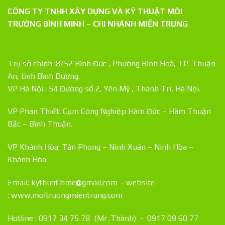
CÔNG TY TNHH XÂY DỰNG VÀ KỸ THUẬT MÔI
TRƯỜNG BÌNH MINH – CHI NHÁNH MIỀN TRUNG
Trụ sở chính :8/52 Bình Đức , Phường Bình Hoà, TP. Thuận
An, tỉnh Bình Dương.
VP Hà Nội : 54 Đường số 2, Yên Mỹ , Thanh Trì, Hà Nội.
VP Phan Thiết: Cụm Công Nghiệp Hàm Đức – Hàm Thuận
Bắc – Bình Thuận.
VP Khánh Hòa: Tân Phong – Ninh Xuân – Ninh Hòa –
Khánh Hòa.
Email: kythuat.bme@gmail.com – website
:
www.moitruongmientrung.com
Hotline : 0917 34 75 78 (Mr .Thành) - 0917 09 60 77