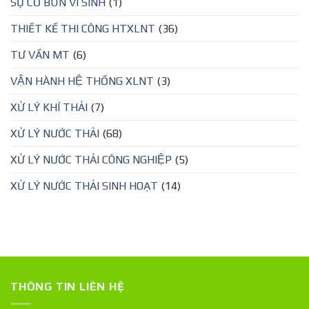
SỰ CỐ BÙN VI SINH
(1)
THIẾT KẾ THI CÔNG HTXLNT
(36)
TƯ VẤN MT
(6)
VẬN HÀNH HỆ THỐNG XLNT
(3)
XỬ LÝ KHÍ THẢI
(7)
XỬ LÝ NƯỚC THẢI
(68)
XỬ LÝ NƯỚC THẢI CÔNG NGHIỆP
(5)
XỬ LÝ NƯỚC THẢI SINH HOẠT
(14)
THÔNG TIN LIÊN HỆ