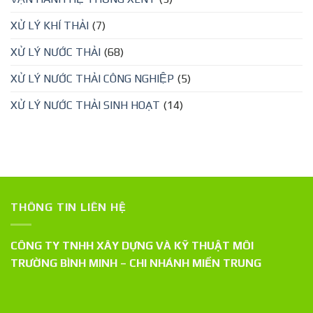
XỬ LÝ KHÍ THẢI
(7)
XỬ LÝ NƯỚC THẢI
(68)
XỬ LÝ NƯỚC THẢI CÔNG NGHIỆP
(5)
XỬ LÝ NƯỚC THẢI SINH HOẠT
(14)
THÔNG TIN LIÊN HỆ
CÔNG TY TNHH XÂY DỰNG VÀ KỸ THUẬT MÔI
TRƯỜNG BÌNH MINH – CHI NHÁNH MIỀN TRUNG