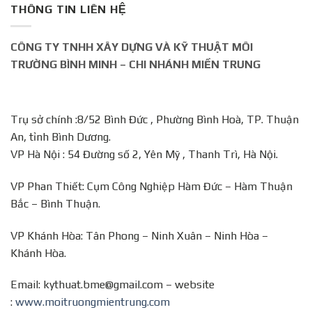
THÔNG TIN LIÊN HỆ
CÔNG TY TNHH XÂY DỰNG VÀ KỸ THUẬT MÔI
TRƯỜNG BÌNH MINH – CHI NHÁNH MIỀN TRUNG
Trụ sở chính :8/52 Bình Đức , Phường Bình Hoà, TP. Thuận
An, tỉnh Bình Dương.
VP Hà Nội : 54 Đường số 2, Yên Mỹ , Thanh Trì, Hà Nội.
VP Phan Thiết: Cụm Công Nghiệp Hàm Đức – Hàm Thuận
Bắc – Bình Thuận.
VP Khánh Hòa: Tân Phong – Ninh Xuân – Ninh Hòa –
Khánh Hòa.
Email: kythuat.bme@gmail.com – website
:
www.moitruongmientrung.com