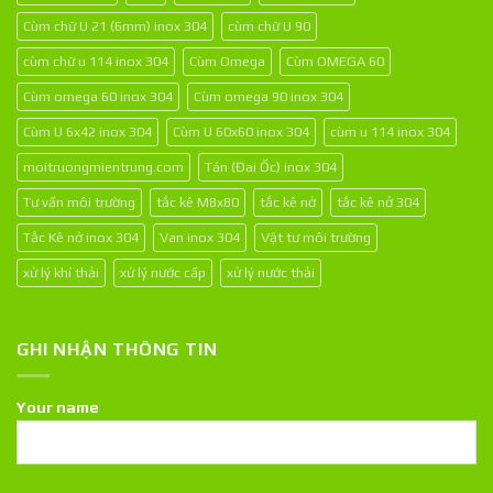
Cùm chữ U 21 (6mm) inox 304
cùm chữ U 90
cùm chữ u 114 inox 304
Cùm Omega
Cùm OMEGA 60
Cùm omega 60 inox 304
Cùm omega 90 inox 304
Cùm U 6x42 inox 304
Cùm U 60x60 inox 304
cùm u 114 inox 304
moitruongmientrung.com
Tán (Đai Ốc) inox 304
Tư vấn môi trường
tắc kê M8x80
tắc kê nở
tắc kê nở 304
Tắc Kê nở inox 304
Van inox 304
Vật tư môi trường
xử lý khí thải
xử lý nước cấp
xử lý nước thải
GHI NHẬN THÔNG TIN
Your name