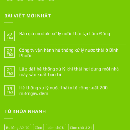
BÀI VIẾT MỚI NHẤT
Báo giá module xử lý nước thải tại Lâm Đồng
27
Th4
Công ty vận hành hệ thống xử lý nước thải ở Bình
27
Th3
Phước
Lắp đặt hệ thống xử lý khí thải hơi dung môi nhà
21
Th3
máy sản xuất bao bì
Hệ thống xử lý nước thải y tế công suất 200
19
Th3
m3/ngày. đêm
TỪ KHÓA NHANH
Bu lông A2-70
Cùm
cùm chữ U
Cùm chữ U 21