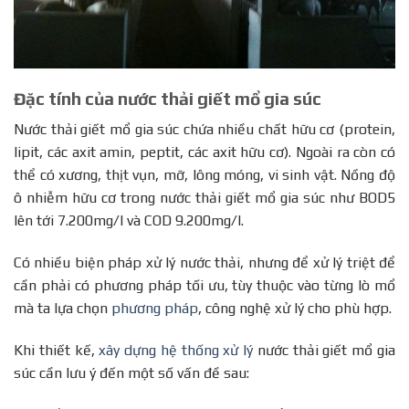
Đặc tính của nước thải giết mổ gia súc
Nước thải giết mổ gia súc chứa nhiều chất hữu cơ (protein,
lipit, các axit amin, peptit, các axit hữu cơ). Ngoài ra còn có
thể có xương, thịt vụn, mỡ, lông móng, vi sinh vật. Nồng độ
ô nhiễm hữu cơ trong nước thải giết mổ gia súc như BOD5
lên tới 7.200mg/l và COD 9.200mg/l.
Có nhiều biện pháp xử lý nước thải, nhưng để xử lý triệt để
cần phải có phương pháp tối ưu, tùy thuộc vào từng lò mổ
mà ta lựa chọn
phương pháp
, công nghệ xử lý cho phù hợp.
Khi thiết kế,
xây dựng hệ thống xử lý
nước thải giết mổ gia
súc cần lưu ý đến một số vấn đề sau: