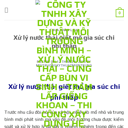
Skip
to
0
content
CHƯA PHÂN LOẠI
Xử lý nước thải giết mổ gia súc chi
phí thấp
POSTED ON
12 THÁNG 5, 2016
BY
MOITRUONGKYTHUATMIENTRUNG
Xử lý nước thải giết mổ gia súc chi
phí thấp
Trước nhu cầu đòi hỏi của xã hội, nhiều lò mổ nhỏ và trung
bình mới phát sinh mà vấn đề môi trường chưa được kiểm
soát và xử lý hợp lý đã gây ô nhiễm nghiêm trọng đến các