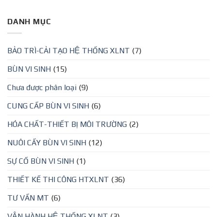
DANH MỤC
BẢO TRÌ-CẢI TẠO HỆ THỐNG XLNT
(7)
BÙN VI SINH
(15)
Chưa được phân loại
(9)
CUNG CẤP BÙN VI SINH
(6)
HÓA CHẤT-THIẾT BỊ MÔI TRƯỜNG
(2)
NUÔI CẤY BÙN VI SINH
(12)
SỰ CỐ BÙN VI SINH
(1)
THIẾT KẾ THI CÔNG HTXLNT
(36)
TƯ VẤN MT
(6)
VẬN HÀNH HỆ THỐNG XLNT
(3)