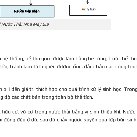
ý Nước Thải Nhà Máy Bia
vào hệ thống, bể thu gom được làm bằng bê tông, trước bể th
ớc lớn, tránh làm tắt nghẽn đường ống, đảm bảo các công trìn
nh pH đến giá trị thích hợp cho quá trình xử lý sinh học. Tron
 độ các chất bẩn trong toàn bộ thể tích.
 hữu cơ, vô cơ trong nước thải bằng vi sinh thiếu khí. Nước
ối đồng đều ở đó, sau đó chảy ngược xuyên qua lớp bùn sin
.