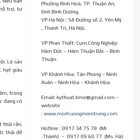
i. Nếu bạn
Phường Bình Hoà, TP. Thuận An,
hỗ trợ, tư
tỉnh Bình Dương.
VP Hà Nội : 54 Đường số 2, Yên Mỹ
, Thanh Trì, Hà Nội.
VP Phan Thiết: Cụm Công Nghiệp
Hàm Đức – Hàm Thuận Bắc – Bình
Thuận.
ời. Là sản
c hạt giàu
VP Khánh Hòa: Tân Phong – Ninh
Xuân – Ninh Hòa – Khánh Hòa.
năm, trong
Email: kythuat.bme@gmail.com –
ớc đang có
website
:
www.moitruongmientrung.com
 thải rắn,
Hotline : 0917 34 75 78 (Mr
ớc thải để
.Thành) – 0917 09 60 77 (Ms. Hà)