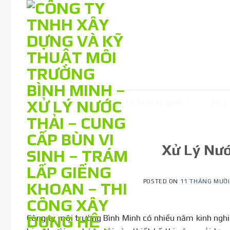
Skip
to
content
TRANG CHỦ
NUÔI CẤY BÙN VI SINH
XỬ L
Xử Lý Nướ
POSTED ON
11 THÁNG MƯỜI
Công ty môi trường Bình Minh có nhiều năm kinh nghiệ