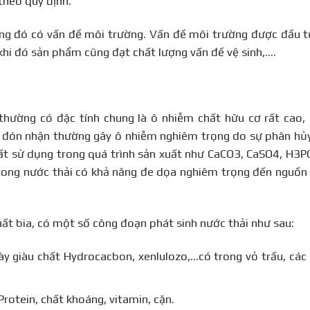
theo quy định.
ng đó có vấn đề môi trường. Vấn đề môi trường được đầu tư
 khi đó sản phẩm cũng đạt chất lượng vấn đề vệ sinh,….
thường có đặc tính chung là ô nhiễm chất hữu cơ rất cao,
c đón nhận thường gây ô nhiễm nghiêm trọng do sự phân hủy
hất sử dụng trong quá trình sản xuất như CaCO3, CaSO4, H3
rong nước thải có khả năng đe dọa nghiêm trọng đến nguồn 
uất bia, có một số công đoạn phát sinh nước thải như sau:
ày giàu chất Hydrocacbon, xenlulozo,…có trong vỏ trấu, cá
Protein, chất khoáng, vitamin, cặn.