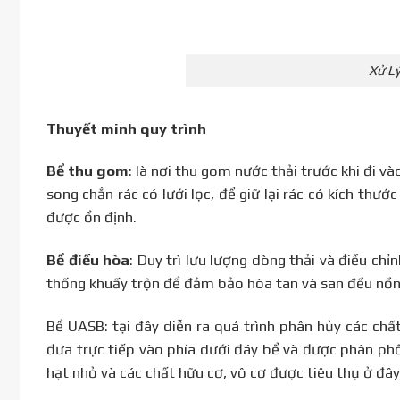
Xử L
Thuyết minh quy trình
Bể thu gom
: là nơi thu gom nước thải trước khi đi 
song chắn rác có lưới lọc, để giữ lại rác có kích thư
được ổn định.
Bể điều hòa
: Duy trì lưu lượng dòng thải và điều chỉ
thống khuấy trộn để đảm bảo hòa tan và san đều nồng
Bể UASB: tại đây diễn ra quá trình phân hủy các chất
đưa trực tiếp vào phía dưới đáy bể và được phân ph
hạt nhỏ và các chất hữu cơ, vô cơ được tiêu thụ ở đây