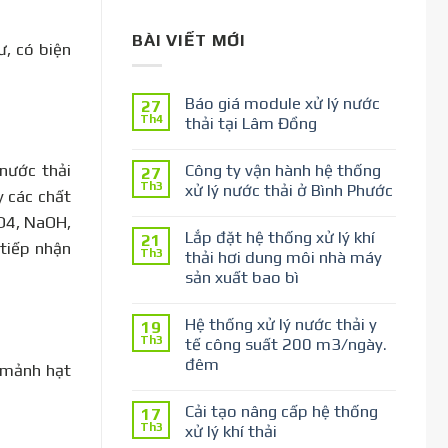
BÀI VIẾT MỚI
, có biện
Báo giá module xử lý nước
27
Th4
thải tại Lâm Đồng
 nước thải
Công ty vận hành hệ thống
27
Th3
xử lý nước thải ở Bình Phước
 các chất
PO4, NaOH,
Lắp đặt hệ thống xử lý khí
21
tiếp nhận
Th3
thải hơi dung môi nhà máy
sản xuất bao bì
Hệ thống xử lý nước thải y
19
Th3
tế công suất 200 m3/ngày.
đêm
c mảnh hạt
Cải tạo nâng cấp hệ thống
17
Th3
xử lý khí thải