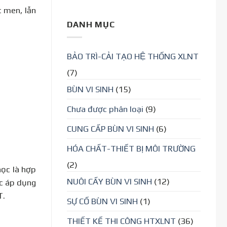
c men, lẫn
DANH MỤC
BẢO TRÌ-CẢI TẠO HỆ THỐNG XLNT
(7)
BÙN VI SINH
(15)
Chưa được phân loại
(9)
CUNG CẤP BÙN VI SINH
(6)
HÓA CHẤT-THIẾT BỊ MÔI TRƯỜNG
(2)
học là hợp
NUÔI CẤY BÙN VI SINH
(12)
c áp dụng
T.
SỰ CỐ BÙN VI SINH
(1)
THIẾT KẾ THI CÔNG HTXLNT
(36)