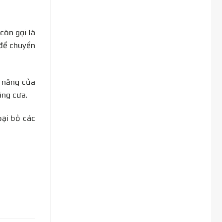
còn gọi là
 để chuyển
c năng của
ăng cưa.
oại bỏ các