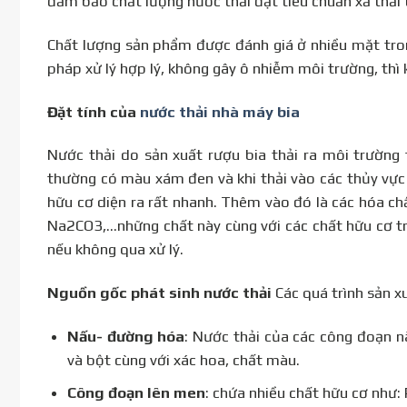
đảm bảo chất lượng nước thải đạt tiêu chuẩn xả thải 
Chất lượng sản phẩm được đánh giá ở nhiều mặt tro
pháp xử lý hợp lý, không gây ô nhiễm môi trường, thì
Đặt tính của
nước thải nhà máy bia
Nước thải do sản xuất rượu bia thải ra môi trường 
thường có màu xám đen và khi thải vào các thủy vự
hữu cơ diện ra rất nhanh. Thêm vào đó là các hóa c
Na2CO3,…những chất này cùng với các chất hữu cơ t
nếu không qua xử lý.
Nguồn gốc phát sinh nước thải
Các quá trình sản x
Nấu- đường hóa
: Nước thải của các công đoạn n
và bột cùng với xác hoa, chất màu.
Công đoạn lên men
: chứa nhiều chất hữu cơ như: 