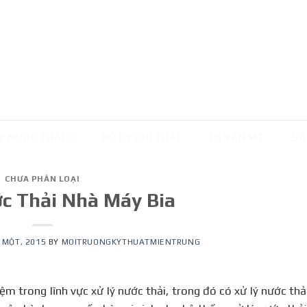
Ý NƯỚC THẢI
XỬ LÝ KHÍ THẢI
TƯ VẤN MT
SẢ
CHƯA PHÂN LOẠI
c Thải Nhà Máy Bia
 MỘT, 2015
BY
MOITRUONGKYTHUATMIENTRUNG
m trong lĩnh vực xử lý nước thải, trong đó có xử lý nước th