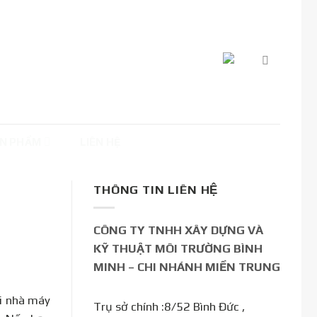
N PHẨM
LIÊN HỆ
THÔNG TIN LIÊN HỆ
CÔNG TY TNHH XÂY DỰNG VÀ
KỸ THUẬT MÔI TRƯỜNG BÌNH
MINH – CHI NHÁNH MIỀN TRUNG
ải nhà máy
Trụ sở chính :8/52 Bình Đức ,