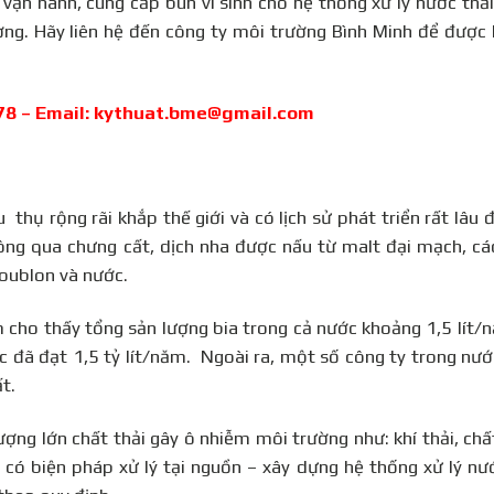
o, vận hành, cung cấp bùn vi sinh cho hệ thống xử lý nước thả
ng. Hãy liên hệ đến công ty môi trường Bình Minh để được 
578 – Email: kythuat.bme@gmail.com
 thụ rộng rãi khắp thế giới và có lịch sử phát triển rất lâu đ
ông qua chưng cất, dịch nha được nấu từ malt đại mạch, cá
oublon và nước.
 cho thấy tổng sản lượng bia trong cả nước khoảng 1,5 lít/
c đã đạt 1,5 tỷ lít/năm. Ngoài ra, một số công ty trong nư
t.
ợng lớn chất thải gây ô nhiễm môi trường như: khí thải, chất
i có biện pháp xử lý tại nguồn – xây dựng hệ thống xử lý nư