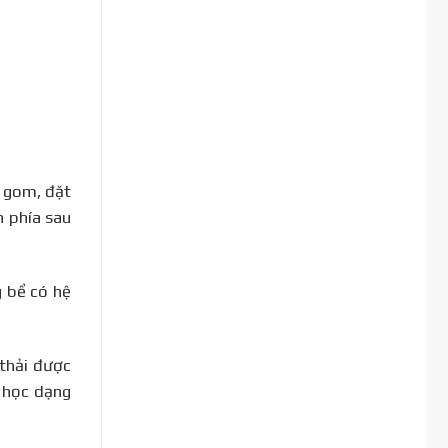
u gom, đặt
h phía sau
g bể có hệ
 thải được
h học dạng