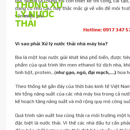
bia. Ngoài ra chúng tôi còn thiết kế thi công, cải tạ
đang có nhu cầu, hay thắc mắc gì về vấn đề môi trườ
vấn
miễn phí.
Hotline: 0917 347 
Vì sao phải Xử lý nước thải nhà máy bia?
Bia là một loại nước giải khát khá phổ biến, được tiêu
phẩm của quá trình lên men ethanol từ dịch nha, kh
tinh bột, protein…(
như gạo, ngô, đại mạch,….)
hoa h
Theo thống kê gần đây của thời báo kinh tế Việt Nam
khi tổng năng suất của các nhà máy bia trong cả nướ
kế hoạch tăng năng suất và mở rộng quy mô công suấ
Quá trình sản xuất bia cũng thải ra môi trường một lư
đặc biệt là nước thải. Vì thế các nhà đầu tư cần phả