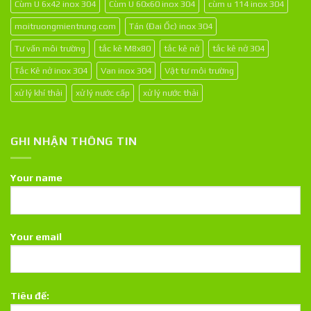
Cùm U 6x42 inox 304
Cùm U 60x60 inox 304
cùm u 114 inox 304
moitruongmientrung.com
Tán (Đai Ốc) inox 304
Tư vấn môi trường
tắc kê M8x80
tắc kê nở
tắc kê nở 304
Tắc Kê nở inox 304
Van inox 304
Vật tư môi trường
xử lý khí thải
xử lý nước cấp
xử lý nước thải
GHI NHẬN THÔNG TIN
Your name
Your email
Tiêu đề: