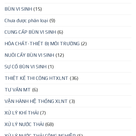
BÙN VI SINH
(15)
Chưa được phân loại
(9)
CUNG CẤP BÙN VI SINH
(6)
HÓA CHẤT-THIẾT BỊ MÔI TRƯỜNG
(2)
NUÔI CẤY BÙN VI SINH
(12)
SỰ CỐ BÙN VI SINH
(1)
THIẾT KẾ THI CÔNG HTXLNT
(36)
TƯ VẤN MT
(6)
VẬN HÀNH HỆ THỐNG XLNT
(3)
XỬ LÝ KHÍ THẢI
(7)
XỬ LÝ NƯỚC THẢI
(68)
XỬ LÝ NƯỚC THẢI CÔNG NGHIỆP
(5)