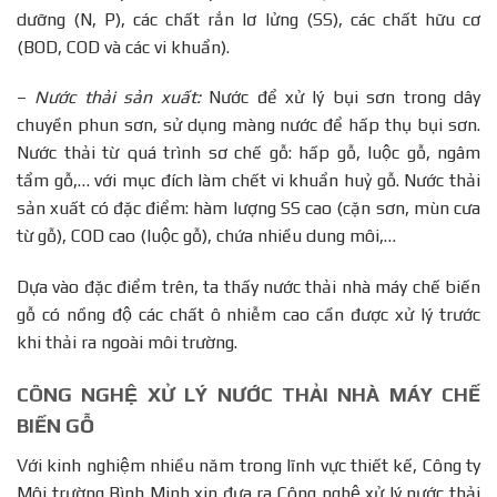
dưỡng (N, P), các chất rắn lơ lửng (SS), các chất hữu cơ
(BOD, COD và các vi khuẩn).
–
Nước thải sản xuất:
Nước để xử lý bụi sơn trong dây
chuyền phun sơn, sử dụng màng nước để hấp thụ bụi sơn.
Nước thải từ quá trình sơ chế gỗ: hấp gỗ, luộc gỗ, ngâm
tẩm gỗ,… với mục đích làm chết vi khuẩn huỷ gỗ. Nước thải
sản xuất có đặc điểm: hàm lượng SS cao (cặn sơn, mùn cưa
từ gỗ), COD cao (luộc gỗ), chứa nhiều dung môi,…
Dựa vào đặc điểm trên, ta thấy nước thải nhà máy chế biến
gỗ có nồng độ các chất ô nhiễm cao cần được xử lý trước
khi thải ra ngoài môi trường.
CÔNG NGHỆ XỬ LÝ NƯỚC THẢI NHÀ MÁY CHẾ
BIẾN GỖ
Với kinh nghiệm nhiều năm trong lĩnh vực thiết kế, Công ty
Môi trường Bình Minh xin đưa ra Công nghệ xử lý nước thải