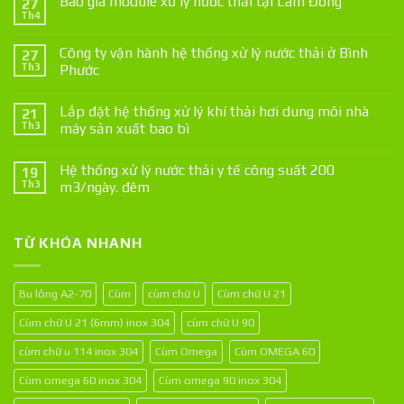
Báo giá module xử lý nước thải tại Lâm Đồng
27
Th4
Công ty vận hành hệ thống xử lý nước thải ở Bình
27
Th3
Phước
Lắp đặt hệ thống xử lý khí thải hơi dung môi nhà
21
Th3
máy sản xuất bao bì
Hệ thống xử lý nước thải y tế công suất 200
19
Th3
m3/ngày. đêm
TỪ KHÓA NHANH
Bu lông A2-70
Cùm
cùm chữ U
Cùm chữ U 21
Cùm chữ U 21 (6mm) inox 304
cùm chữ U 90
cùm chữ u 114 inox 304
Cùm Omega
Cùm OMEGA 60
Cùm omega 60 inox 304
Cùm omega 90 inox 304