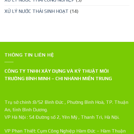
XỬ LÝ NƯỚC THẢI SINH HOẠT
(14)
THÔNG TIN LIÊN HỆ
CÔNG TY TNHH XÂY DỰNG VÀ KỸ THUẬT MÔI
TRƯỜNG BÌNH MINH – CHI NHÁNH MIỀN TRUNG
Trụ sở chính :8/52 Bình Đức , Phường Bình Hoà, TP. Thuận
An, tỉnh Bình Dương.
VP Hà Nội : 54 Đường số 2, Yên Mỹ , Thanh Trì, Hà Nội.
VP Phan Thiết: Cụm Công Nghiệp Hàm Đức – Hàm Thuận