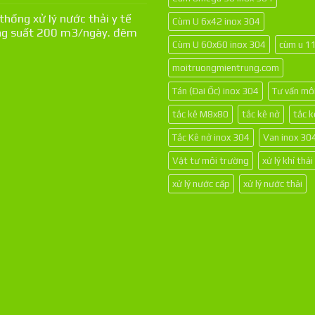
thống xử lý nước thải y tế
Cùm U 6x42 inox 304
g suất 200 m3/ngày. đêm
Cùm U 60x60 inox 304
cùm u 1
moitruongmientrung.com
Tán (Đai Ốc) inox 304
Tư vấn mô
tắc kê M8x80
tắc kê nở
tắc 
Tắc Kê nở inox 304
Van inox 30
Vật tư môi trường
xử lý khí thải
xử lý nước cấp
xử lý nước thải