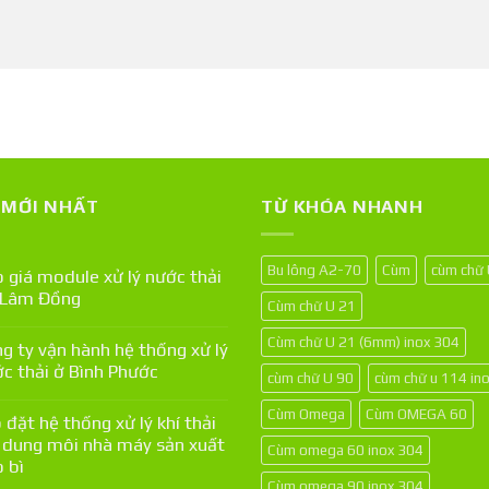
T MỚI NHẤT
TỪ KHÓA NHANH
Bu lông A2-70
Cùm
cùm chữ
 giá module xử lý nước thải
 Lâm Đồng
Cùm chữ U 21
Cùm chữ U 21 (6mm) inox 304
g ty vận hành hệ thống xử lý
c thải ở Bình Phước
cùm chữ U 90
cùm chữ u 114 in
Cùm Omega
Cùm OMEGA 60
 đặt hệ thống xử lý khí thải
 dung môi nhà máy sản xuất
Cùm omega 60 inox 304
 bì
Cùm omega 90 inox 304