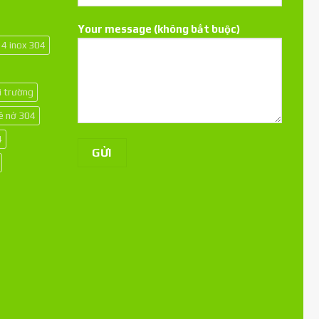
Your message (không bắt buộc)
14 inox 304
i trường
kê nở 304
4