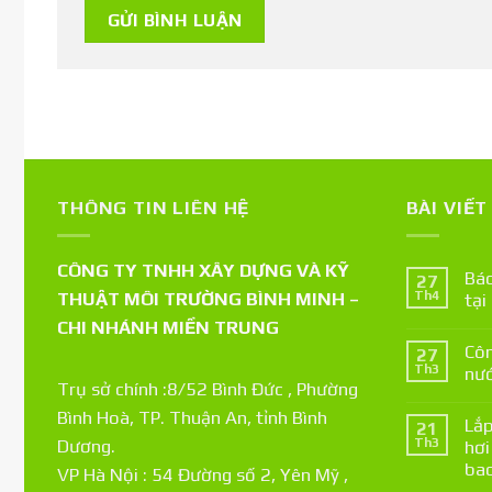
THÔNG TIN LIÊN HỆ
BÀI VIẾ
CÔNG TY TNHH XÂY DỰNG VÀ KỸ
Báo
27
THUẬT MÔI TRƯỜNG BÌNH MINH –
Th4
tại
CHI NHÁNH MIỀN TRUNG
Côn
27
Th3
nướ
Trụ sở chính :8/52 Bình Đức , Phường
Bình Hoà, TP. Thuận An, tỉnh Bình
Lắp
21
Th3
Dương.
hơi
bao
VP Hà Nội : 54 Đường số 2, Yên Mỹ ,