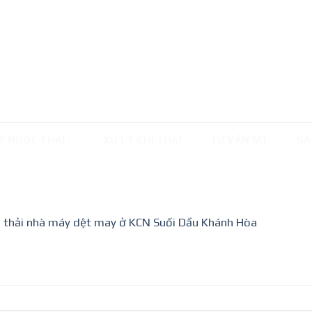
Ý NƯỚC THẢI
XỬ LÝ KHÍ THẢI
TƯ VẤN MT
SẢ
c thải nhà máy dệt may ở KCN Suối Dầu Khánh Hòa