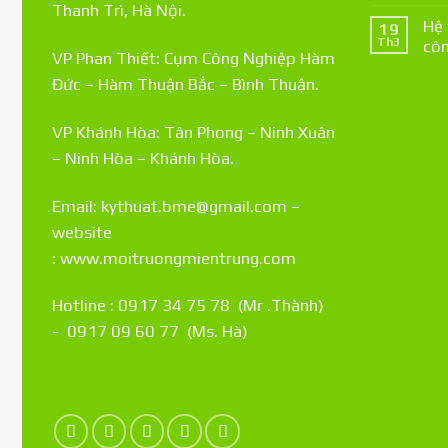
Thanh Trì, Hà Nội.
Hệ 
19
Th3
côn
VP Phan Thiết: Cụm Công Nghiệp Hàm
Đức – Hàm Thuận Bắc – Bình Thuận.
VP Khánh Hòa: Tân Phong – Ninh Xuân
– Ninh Hòa – Khánh Hòa.
Email: kythuat.bme@gmail.com –
website
:
www.moitruongmientrung.com
Hotline : 0917 34 75 78 (Mr .Thành)
- 0917 09 60 77 (Ms. Hà)