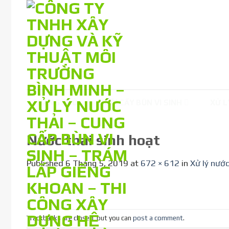
Skip
to
content
TRANG CHỦ
NUÔI CẤY BÙN VI SINH
XỬ L
Nước thải sinh hoạt
Published
6 Tháng 5, 2019
at
672 × 612
in
Xử lý nướ
Trackbacks are closed, but you can
post a comment
.