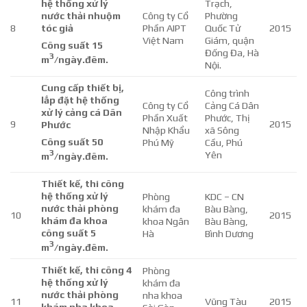
hệ thống xử lý
Trạch,
nước thải nhuộm
Công ty Cổ
Phường
8
tóc giả
Phần AIPT
Quốc Tử
2015
Việt Nam
Giám, quận
Công suất 15
Đống Đa, Hà
3
m
/ngày.đêm.
Nội.
Cung cấp thiết bị,
Công trình
lắp đặt hệ thống
Công ty Cổ
Cảng Cá Dân
xử lý cảng cá Dân
Phần Xuất
Phước, Thị
9
2015
Phước
Nhập Khẩu
xã Sông
Công suất 50
Phú Mỹ
Cầu, Phú
3
Yên
m
/ngày.đêm.
Thiết kế, thi công
hệ thống xử lý
Phòng
KDC – CN
nước thải phòng
khám đa
Bàu Bàng,
10
2015
khám đa khoa
khoa Ngân
Bàu Bàng,
công suất 5
Hà
Bình Dương
3
m
/ngày.đêm.
Thiết kế, thi công 4
Phòng
hệ thống xử lý
khám đa
nước thải phòng
nha khoa
11
Vũng Tàu
2015