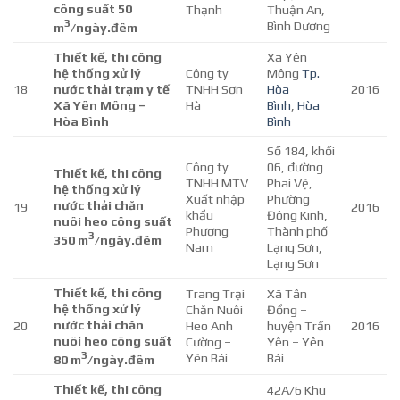
công suất 50
Thạnh
Thuận An,
3
Bình Dương
m
/ngày.đêm
Thiết kế, thi công
Xã Yên
hệ thống xử lý
Công ty
Mông
Tp.
18
nước thải trạm y tế
TNHH Sơn
Hòa
2016
Xã Yên Mông –
Hà
Bình
,
Hòa
Hòa Bình
Bình
Số 184, khối
Công ty
06, đường
Thiết kế, thi công
TNHH MTV
Phai Vệ,
hệ thống xử lý
Xuất nhập
Phường
nước thải chăn
19
2016
khẩu
Đông Kinh,
nuôi heo công suất
Phương
Thành phố
3
350 m
/ngày.đêm
Nam
Lạng Sơn,
Lạng Sơn
Thiết kế, thi công
Trang Trại
Xã Tân
hệ thống xử lý
Chăn Nuôi
Đồng –
nước thải chăn
20
Heo Anh
huyện Trấn
2016
nuôi heo công suất
Cường –
Yên – Yên
3
Yên Bái
Bái
80 m
/ngày.đêm
Thiết kế, thi công
42A/6 Khu