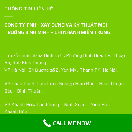
THÔNG TIN LIÊN HỆ
CÔNG TY TNHH XÂY DỰNG VÀ KỸ THUẬT MÔI
TRƯỜNG BÌNH MINH – CHI NHÁNH MIỀN TRUNG
Trụ sở chính :8/52 Bình Đức , Phường Bình Hoà, TP. Thuận
An, tỉnh Bình Dương.
VP Hà Nội : 54 Đường số 2, Yên Mỹ , Thanh Trì, Hà Nội.
VP Phan Thiết: Cụm Công Nghiệp Hàm Đức – Hàm Thuận
Bắc – Bình Thuận.
VP Khánh Hòa: Tân Phong – Ninh Xuân – Ninh Hòa –
Khánh Hòa.
CALL ME NOW
Email: kythuat.bme@gmail.com – website