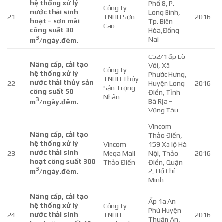
hệ thống xử lý
Phố 8, P.
Công ty
nước thải sinh
Long Bình,
21
TNHH Sơn
2016
hoạt – sơn mài
Tp. Biên
Cao
công suất 30
Hòa,Đồng
3
Nai
m
/ngày.đêm.
C52/1 ấp Lò
Nâng cấp, cải tạo
Vôi, Xã
Công ty
hệ thống xử lý
Phước Hưng,
TNHH Thủy
nước thải thủy sản
22
Huyện Long
2016
Sản Trọng
công suất 50
Điền, Tỉnh
Nhân
3
Bà Rịa –
m
/ngày.đêm.
Vũng Tàu
Vincom
Nâng cấp, cải tạo
Thảo Điền,
hệ thống xử lý
Vincom
159 Xa lộ Hà
nước thải sinh
23
Mega Mall
Nội, Thảo
2016
hoạt công suất 300
Thảo Điền
Điền, Quận
3
2, Hồ Chí
m
/ngày.đêm.
Minh
Nâng cấp, cải tạo
Ấp 1a An
hệ thống xử lý
Công ty
Phú Huyện
nước thải sinh
24
TNHH
2016
Thuận An,