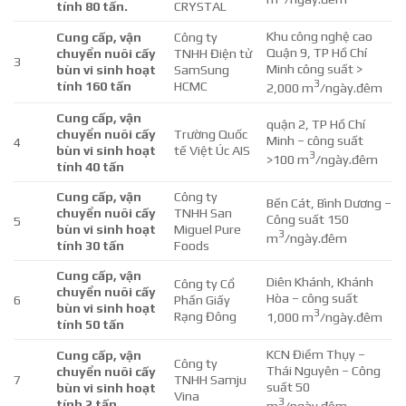
tính 80 tấn.
CRYSTAL
Khu công nghệ cao
Cung cấp, vận
Công ty
Quận 9, TP Hồ Chí
chuyển nuôi cấy
TNHH Điện tử
3
Minh công suất >
bùn vi sinh hoạt
SamSung
3
tính 160 tấn
HCMC
2,000 m
/ngày.đêm
Cung cấp, vận
quận 2, TP Hồ Chí
chuyển nuôi cấy
Trường Quốc
Minh – công suất
4
bùn vi sinh hoạt
tế Việt Úc AIS
3
>100 m
/ngày.đêm
tính 40 tấn
Cung cấp, vận
Công ty
Bến Cát, Bình Dương –
chuyển nuôi cấy
TNHH San
Công suất 150
5
bùn vi sinh hoạt
Miguel Pure
3
m
/ngày.đêm
tính 30 tấn
Foods
Cung cấp, vận
Diên Khánh, Khánh
Công ty Cổ
chuyển nuôi cấy
Hòa – công suất
6
Phần Giấy
bùn vi sinh hoạt
3
Rạng Đông
1,000 m
/ngày.đêm
tính 50 tấn
KCN Điềm Thụy –
Cung cấp, vận
Công ty
Thái Nguyên – Công
chuyển nuôi cấy
7
TNHH Samju
suất 50
bùn vi sinh hoạt
Vina
3
tính 2 tấn
m
/ngày.đêm