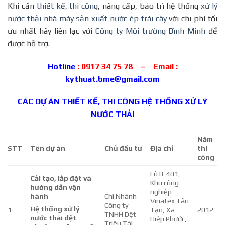
Khi cần
thiết kế, thi công
, nâng cấp, bảo trì hệ thống
xử lý
nước thải nhà máy sản xuất nước ép trái cây
với chi phí tối
ưu nhất hãy liên lạc với
Công ty Môi trường Bình Minh
để
được hỗ trợ.
Hotline
: 0917 34 75 78 – Email :
kythuat.bme@gmail.com
CÁC DỰ ÁN
THIẾT KẾ, THI CÔNG HỆ THỐNG XỬ LÝ
NƯỚC THẢI
Năm
STT
Tên dự án
Chủ đầu tư
Địa chỉ
thi
công
Lô B-401,
Cải tạo, lắp đặt và
Khu công
hướng dẫn vận
nghiệp
hành
Chi Nhánh
Vinatex Tân
Công ty
Hệ thống xử lý
1
Tạo, Xã
2012
TNHH Dệt
nước thải dệt
Hiệp Phước,
Triệu Tài