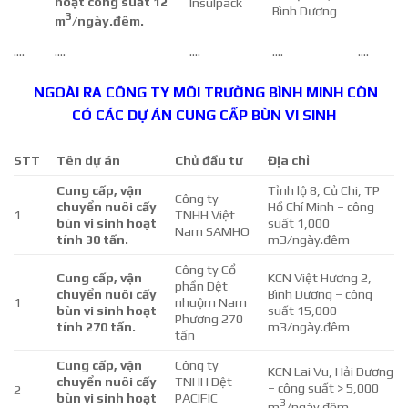
hoạt công suất 12
Insulpack
Bình Dương
3
m
/ngày.đêm.
….
….
….
….
….
NGOÀI RA CÔNG TY MÔI TRƯỜNG BÌNH MINH CÒN
CÓ
CÁC DỰ ÁN
CUNG CẤP BÙN VI SINH
STT
Tên dự án
Chủ đầu tư
Địa chỉ
Cung cấp, vận
Tỉnh lộ 8, Củ Chi, TP
Công ty
chuyển nuôi cấy
Hồ Chí Minh – công
1
TNHH Việt
bùn vi sinh hoạt
suất 1,000
Nam SAMHO
tính 30 tấn.
m3/ngày.đêm
Công ty Cổ
Cung cấp, vận
KCN Việt Hương 2,
phần Dệt
chuyển nuôi cấy
Bình Dương – công
1
nhuộm Nam
bùn vi sinh hoạt
suất 15,000
Phương 270
tính 270 tấn.
m3/ngày.đêm
tấn
Cung cấp, vận
Công ty
KCN Lai Vu, Hải Dương
chuyển nuôi cấy
TNHH Dệt
– công suất > 5,000
2
bùn vi sinh hoạt
PACIFIC
3
m
/ngày.đêm