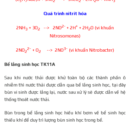
5
7
2
2
2
3
Quá trình nitrit hóa
2-
+
2NH
+ 3O
--> 2NO
+ 2H
+ 2H
O (vi khuẩn
3
2
2
Nitrosomonas)
2-
3-
2NO
+ O
--> 2NO
(vi khuẩn Nitrobacter)
2
2
Bể lắng sinh học TK11A
Sau khi nước thải được khử toàn bộ các thành phần ô
nhiễm thì nước thải được dẫn qua bể lắng sinh học, tại đây
bùn vi sinh được lắng lại, nước sau xử lý sẽ được dẫn về hệ
thống thoát nước thải.
Bùn trong bể lắng sinh học hiếu khí bơm về bể sinh học
thiếu khí để duy trì lượng bùn sinh học trong bể.