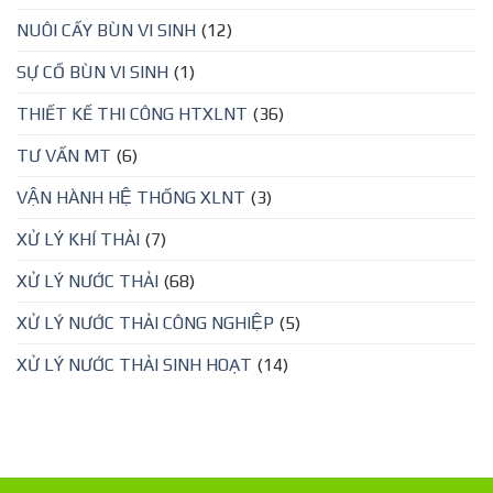
NUÔI CẤY BÙN VI SINH
(12)
SỰ CỐ BÙN VI SINH
(1)
THIẾT KẾ THI CÔNG HTXLNT
(36)
TƯ VẤN MT
(6)
VẬN HÀNH HỆ THỐNG XLNT
(3)
XỬ LÝ KHÍ THẢI
(7)
XỬ LÝ NƯỚC THẢI
(68)
XỬ LÝ NƯỚC THẢI CÔNG NGHIỆP
(5)
XỬ LÝ NƯỚC THẢI SINH HOẠT
(14)