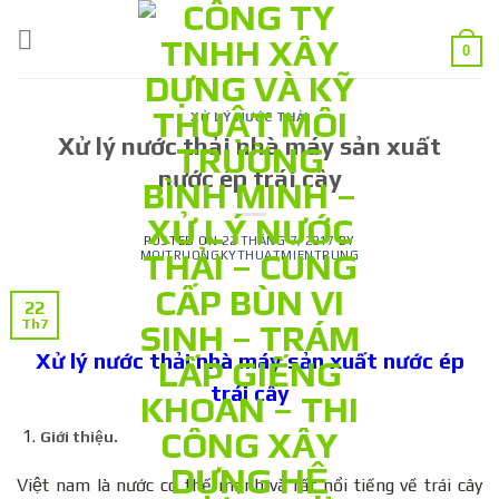
Skip
to
0
content
XỬ LÝ NƯỚC THẢI
Xử lý nước thải nhà máy sản xuất
nước ép trái cây
POSTED ON
22 THÁNG 7, 2017
BY
MOITRUONGKYTHUATMIENTRUNG
22
Th7
Xử lý nước thải nhà máy sản xuất nước ép
trái cây
Giới thiệu.
Việt nam là nước có thế mạnh và rất nổi tiếng về trái cây