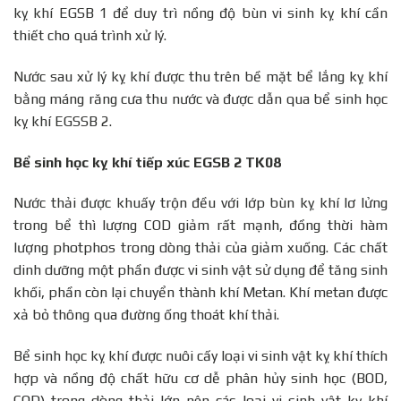
kỵ khí EGSB 1 để duy trì nồng độ bùn vi sinh kỵ khí cần
thiết cho quá trình xử lý.
Nước sau xử lý kỵ khí được thu trên bề mặt bể lắng kỵ khí
bằng máng răng cưa thu nước và được dẫn qua bể sinh học
kỵ khí EGSSB 2.
Bể sinh học kỵ khí tiếp xúc EGSB 2 TK08
Nước thải được khuấy trộn đều với lớp bùn kỵ khí lơ lửng
trong bể thì lượng COD giảm rất mạnh, đồng thời hàm
lượng photphos trong dòng thải của giảm xuống. Các chất
dinh dưỡng một phần được vi sinh vật sử dụng để tăng sinh
khối, phần còn lại chuyển thành khí Metan. Khí metan được
xả bỏ thông qua đường ống thoát khí thải.
Bể sinh học kỵ khí được nuôi cấy loại vi sinh vật kỵ khí thích
hợp và nồng độ chất hữu cơ dễ phân hủy sinh học (BOD,
COD) trong dòng thải lớn nên các loại vi sinh vật kỵ khí