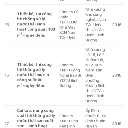
Nhà xưởng
Công ty Cổ
Thiết kế, thi công
Khu công
Phần
hệ thống xử lý
nghiệp Nam
TECKCOM –
nước thải sinh
15
Tân Uyên,
2016
Nhà Máy
hoạt công suất 100
thị xã Tân
KCN Nam
3
Uyên, Bình
m
/ngày.đêm.
Tân Uyên
Dương
Nhà xưởng
số 16, Lô S,
Đường D6,
Thiết kế, thi công
Công ty
N12, KCN
hệ thống xử lý
TNHH Công
Nam Tân
nước thải mực in
16
Nghệ Bao Bì
Uyên,
2016
công suất 80
YOTU Bình
phường
3
Dương
Khánh Bình,
m
/ngày.đêm.
thị xã Tân
Uyên, Bình
Dương
Cải tạo, nâng công
Ấp Bình
suất hệ thống xử lý
Công ty
Phước B, Xã
nước thải sản xuất
TNHH Hóa
Bình Chuẩn,
17
2016
sơn – sinh hoạt
Keo Bình
Huyện