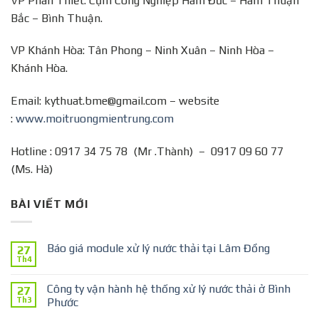
VP Phan Thiết: Cụm Công Nghiệp Hàm Đức – Hàm Thuận
Bắc – Bình Thuận.
VP Khánh Hòa: Tân Phong – Ninh Xuân – Ninh Hòa –
Khánh Hòa.
Email: kythuat.bme@gmail.com – website
:
www.moitruongmientrung.com
Hotline : 0917 34 75 78 (Mr .Thành) – 0917 09 60 77
(Ms. Hà)
BÀI VIẾT MỚI
Báo giá module xử lý nước thải tại Lâm Đồng
27
Th4
Công ty vận hành hệ thống xử lý nước thải ở Bình
27
Th3
Phước