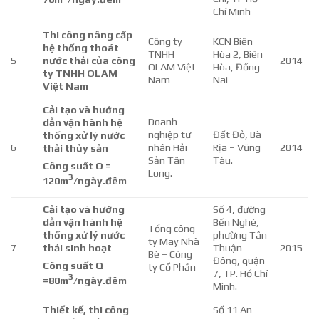
Chí Minh
Thi công nâng cấp
Công ty
KCN Biên
hệ thống thoát
TNHH
Hòa 2, Biên
5
nước thải của công
2014
OLAM Việt
Hòa, Đồng
ty TNHH OLAM
Nam
Nai
Việt Nam
Cải tạo
và hướng
Doanh
dẫn vận hành
h
ệ
nghiệp tư
Đất Đỏ, Bà
thống xử lý nước
6
nhân Hải
Rịa – Vũng
2014
thải
thủy sản
Sản Tân
Tàu.
Công suất Q =
Long.
3
120m
/ngày.đêm
Cải tạo
và hướng
Số 4, đường
dẫn vận hành
h
ệ
Bến Nghé,
Tổng công
thống xử lý nước
phường Tân
ty May Nhà
7
thải
sinh hoạt
Thuận
2015
Bè – Công
Đông, quận
Công suất Q
ty Cổ Phần
7, TP. Hồ Chí
3
=
8
0m
/ngày.đêm
Minh.
Thiết kế, thi công
Số 11 An