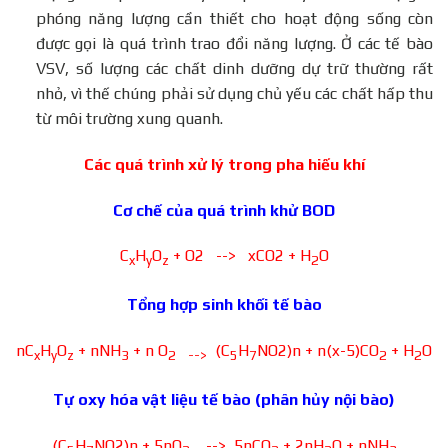
phóng năng lượng cần thiết cho hoạt động sống còn
được gọi là quá trình trao đổi năng lượng. Ở các tế bào
VSV, số lượng các chất dinh dưỡng dự trữ thường rất
nhỏ, vì thế chúng phải sử dụng chủ yếu các chất hấp thu
từ môi trường xung quanh.
Các quá trình xử lý trong pha hiếu khí
Cơ chế của quá trình khử BOD
C
H
O
+ O2 --> xCO2 + H
O
x
y
z
2
Tổng hợp sinh khối tế bào
nC
H
O
+ nNH
+ n O
(C
H
NO2)n + n(x-5)CO
+ H
O
x
y
z
3
2 -->
5
7
2
2
Tự oxy hóa vật liệu tế bào (phân hủy nội bào)
(C
H
NO2)n + 5nO
--> 5nCO
+ 2nH
O + nNH