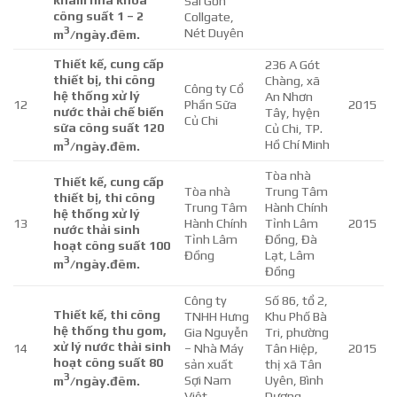
khám nha khoa
Sài Gòn
công suất 1 – 2
Collgate,
3
Nét Duyên
m
/ngày.đêm.
Thiết kế, cung cấp
236 A Gót
thiết bị, thi công
Chàng, xã
Công ty Cổ
hệ thống xử lý
An Nhơn
12
Phần Sữa
2015
nước thải chế biến
Tây, hyện
Củ Chi
sữa công suất 120
Củ Chi, TP.
3
Hồ Chí Minh
m
/ngày.đêm.
Tòa nhà
Thiết kế, cung cấp
Tòa nhà
Trung Tâm
thiết bị, thi công
Trung Tâm
Hành Chính
hệ thống xử lý
13
Hành Chính
Tỉnh Lâm
2015
nước thải sinh
Tỉnh Lâm
Đồng, Đà
hoạt công suất 100
Đồng
Lạt, Lâm
3
m
/ngày.đêm.
Đồng
Công ty
Số 86, tổ 2,
Thiết kế, thi công
TNHH Hưng
Khu Phố Bà
hệ thống thu gom,
Gia Nguyễn
Tri, phường
xử lý nước thải sinh
14
– Nhà Máy
Tân Hiệp,
2015
hoạt công suất 80
sản xuất
thị xã Tân
3
Sợi Nam
Uyên, Bình
m
/ngày.đêm.
Việt
Dương.