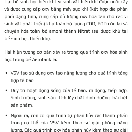
Tại bể sinh học hiếu khí, vi sinh vật hiếu khí được nuôi cấy
và được cung cấp oxy bằng máy sục khí (kết hợp đĩa phân
phối dạng tinh, cung cấp đủ lượng oxy hòa tan cho các vi
sinh vật phát triển) khử toàn bộ lượng COD, BOD còn lại và
chuyển hóa toàn bộ amoni thành Nitrat (sẽ được khử tại
bể sinh học thiếu khí).
Hai hiện tượng cơ bản xảy ra trong quá trình oxy hóa sinh
học trong bể Aerotank là:
VSV tạo sử dụng oxy tạo năng lượng cho quá trình tổng
hợp tế bào
Duy trì hoạt động sống của tế bào, di động, tiếp hợp.
Sinh trưởng, sinh sản, tích lũy chất dinh dưỡng, bài tiết
sản phẩm.
Ngoài ra, còn có quá trình tự phân hủy các thành phần
trong cơ thể của VSV kèm theo sự giải phóng năng
lượng. Các quá trình oxy hóa phân hủy kèm theo sự giải