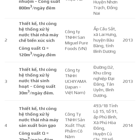
nhuộm – Công suất
Huyện Nhơn
3
Trạch, Đồng
800m
/ngày đêm
Nai
Thiết kế, thi công
Ấp Cầu Sắt,
hệ thống xử lý
Công ty
xã Lai Hưng,
nước thải nhà máy
TNHH San
2
huyện Bàu
2013
chế biến xúc sích
Miguel Pure
Bàng, tỉnh
Công suất Q =
Foods (VN)
Bình Dương
3
120m
/ngày.đêm
Đường D2,
Thiết kế, thi công
Công ty
Khu công
hệ thống xử lý
TNHH
nghiệp Đại
nước thải sinh
3
UCHIYAMA
2013
Đăng, Tân
hoạt – Công suất
(Japan –
Uyên, Bình
3
Việt Nam)
3
0m
/ngày đêm.
Dương.
493/1B Tỉnh
Thiết kế, thi công
Lộ 15, tổ 91,
hệ thống xử lý
Công Ty
ấp Phú Bình,
nước thải nhà máy
TNHH Sản
Xã Phú Hòa
4
sản xuất bún gạo
Xuất Thực
2014
Đông,
Phẩm Cô
Công suất Q =
Huyện Củ
Năm
3
Chi, TP Hồ
70m
/ngày.đêm