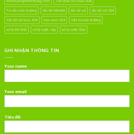
moitruongmientrung.com
Tán (Đai Ốc) inox 304
Tư vấn môi trường
tắc kê M8x80
tắc kê nở
tắc kê nở 304
Tắc Kê nở inox 304
Van inox 304
Vật tư môi trường
xử lý khí thải
xử lý nước cấp
xử lý nước thải
GHI NHẬN THÔNG TIN
Your name
Your email
Tiêu đề: