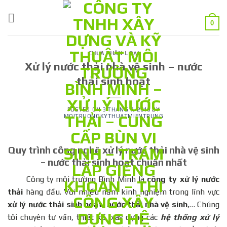
Skip
to
0
content
CHƯA PHÂN LOẠI
Xử lý nước thải nhà vệ sinh – nước
thải sinh hoạt
POSTED ON
3 THÁNG 7, 2016
BY
MOITRUONGKYTHUATMIENTRUNG
Quy trình công nghệ xử lý nước thải nhà vệ sinh
– nước thải sinh hoạt chuẩn nhất
Công ty môi trường Bình Minh là
công ty xử lý nước
thải
hàng đầu. Với nhiều năm kinh nghiệm trong lĩnh vực
xử lý nước thải sinh hoạt, nước thải nhà vệ sinh
,… Chúng
tôi chuyên tư vấn, thiết kế, xây dựng các
hệ thống xử lý