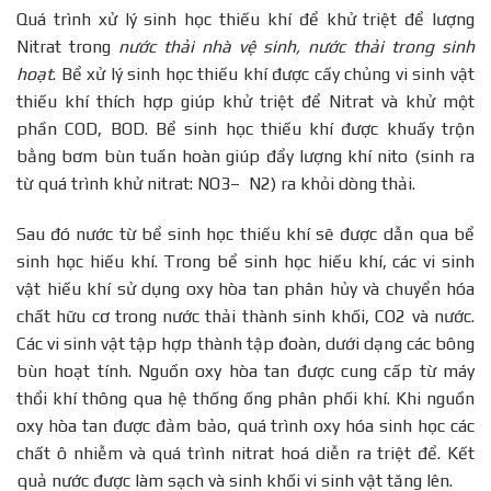
Quá trình xử lý sinh học thiếu khí để khử triệt để lượng
Nitrat trong
nước thải nhà vệ sinh, nước thải trong sinh
hoạt
. Bể xử lý sinh học thiếu khí được cấy chủng vi sinh vật
thiếu khí thích hợp giúp khử triệt để Nitrat và khử một
phần COD, BOD. Bể sinh học thiếu khí được khuấy trộn
bằng bơm bùn tuần hoàn giúp đẩy lượng khí nito (sinh ra
từ quá trình khử nitrat: NO3– N­2­) ra khỏi dòng thải.
Sau đó nước từ bể sinh học thiếu khí sẽ được dẫn qua bể
sinh học hiếu khí. Trong bể sinh học hiếu khí, các vi sinh
vật hiếu khí sử dụng oxy hòa tan phân hủy và chuyển hóa
chất hữu cơ trong nước thải thành sinh khối, CO2 và nước.
Các vi sinh vật tập hợp thành tập đoàn, dưới dạng các bông
bùn hoạt tính. Nguồn oxy hòa tan được cung cấp từ máy
thổi khí thông qua hệ thống ống phân phối khí. Khi nguồn
oxy hòa tan được đảm bảo, quá trình oxy hóa sinh học các
chất ô nhiễm và quá trình nitrat hoá diễn ra triệt để. Kết
quả nước được làm sạch và sinh khối vi sinh vật tăng lên.