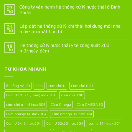
Công ty vận hành hệ thống xử lý nước thải ở Bình
27
Th3
Phước
Lắp đặt hệ thống xử lý khí thải hơi dung môi nhà
21
Th3
máy sản xuất bao bì
Hệ thống xử lý nước thải y tế công suất 200
19
Th3
m3/ngày. đêm
TỪ KHÓA NHANH
Bu lông A2-70
Cùm
cùm chữ U
Cùm chữ U 21
Cùm chữ U 21 (6mm) inox 304
cùm chữ U 90
cùm chữ u 114 inox 304
Cùm Omega
Cùm OMEGA 60
Cùm omega 60 inox 304
Cùm omega 90 inox 304
Cùm U 6x42 inox 304
Cùm U 60x60 inox 304
cùm u 114 inox 304