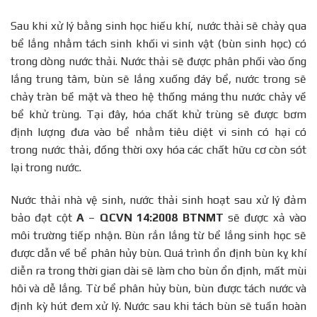
Sau khi xử lý bằng sinh học hiếu khí, nước thải sẽ chảy qua
bể lắng nhằm tách sinh khối vi sinh vật (bùn sinh học) có
trong dòng nước thải. Nước thải sẽ được phân phối vào ống
lắng trung tâm, bùn sẽ lắng xuống đáy bể, nước trong sẽ
chảy tràn bề mặt và theo hệ thống máng thu nước chảy về
bể khử trùng. Tại đây, hóa chất khử trùng sẽ được bơm
định lượng đưa vào bể nhằm tiêu diệt vi sinh có hại có
trong nước thải, đồng thời oxy hóa các chất hữu cơ còn sót
lại trong nước.
Nước thải nhà vệ sinh, nước thải sinh hoạt sau xử lý đảm
bảo đạt cột
A
–
QCVN 14:2008 BTNMT
sẽ được xả vào
môi trường tiếp nhận. Bùn rắn lắng từ bể lắng sinh học sẽ
được dẫn về bể phân hủy bùn. Quá trình ổn định bùn kỵ khí
diễn ra trong thời gian dài sẽ làm cho bùn ổn định, mất mùi
hôi và dễ lắng. Từ bể phân hủy bùn, bùn được tách nước và
định kỳ hút đem xử lý. Nước sau khi tách bùn sẽ tuần hoàn