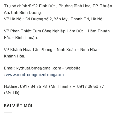
Trụ sở chính :8/52 Bình Đức , Phường Bình Hoà, TP. Thuận
An, tỉnh Bình Dương.
VP Hà Nội : 54 Đường số 2, Yên Mỹ , Thanh Trì, Hà Nội.
VP Phan Thiết: Cụm Công Nghiệp Hàm Đức – Hàm Thuận
Bắc – Bình Thuận.
VP Khánh Hòa: Tân Phong – Ninh Xuân – Ninh Hòa –
Khánh Hòa.
Email: kythuat.bme@gmail.com – website
:
www.moitruongmientrung.com
Hotline : 0917 34 75 78 (Mr .Thành) – 0917 09 60 77
(Ms. Hà)
BÀI VIẾT MỚI