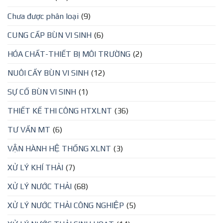
Chưa được phân loại
(9)
CUNG CẤP BÙN VI SINH
(6)
HÓA CHẤT-THIẾT BỊ MÔI TRƯỜNG
(2)
NUÔI CẤY BÙN VI SINH
(12)
SỰ CỐ BÙN VI SINH
(1)
THIẾT KẾ THI CÔNG HTXLNT
(36)
TƯ VẤN MT
(6)
VẬN HÀNH HỆ THỐNG XLNT
(3)
XỬ LÝ KHÍ THẢI
(7)
XỬ LÝ NƯỚC THẢI
(68)
XỬ LÝ NƯỚC THẢI CÔNG NGHIỆP
(5)