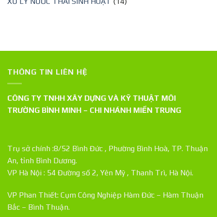
XỬ LÝ NƯỚC THẢI SINH HOẠT
(14)
THÔNG TIN LIÊN HỆ
CÔNG TY TNHH XÂY DỰNG VÀ KỸ THUẬT MÔI
TRƯỜNG BÌNH MINH – CHI NHÁNH MIỀN TRUNG
Trụ sở chính :8/52 Bình Đức , Phường Bình Hoà, TP. Thuận
An, tỉnh Bình Dương.
VP Hà Nội : 54 Đường số 2, Yên Mỹ , Thanh Trì, Hà Nội.
VP Phan Thiết: Cụm Công Nghiệp Hàm Đức – Hàm Thuận
Bắc – Bình Thuận.