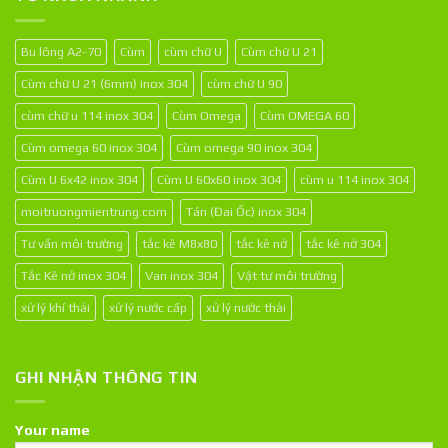
Bu lông A2-70
Cùm
cùm chữ U
Cùm chữ U 21
Cùm chữ U 21 (6mm) inox 304
cùm chữ U 90
cùm chữ u 114 inox 304
Cùm Omega
Cùm OMEGA 60
Cùm omega 60 inox 304
Cùm omega 90 inox 304
Cùm U 6x42 inox 304
Cùm U 60x60 inox 304
cùm u 114 inox 304
moitruongmientrung.com
Tán (Đai Ốc) inox 304
Tư vấn môi trường
tắc kê M8x80
tắc kê nở
tắc kê nở 304
Tắc Kê nở inox 304
Van inox 304
Vật tư môi trường
xử lý khí thải
xử lý nước cấp
xử lý nước thải
GHI NHẬN THÔNG TIN
Your name