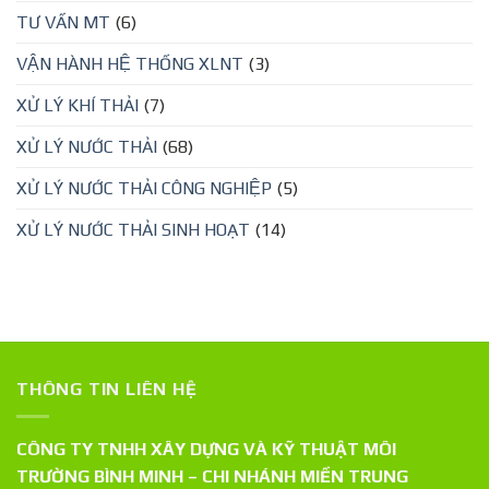
TƯ VẤN MT
(6)
VẬN HÀNH HỆ THỐNG XLNT
(3)
XỬ LÝ KHÍ THẢI
(7)
XỬ LÝ NƯỚC THẢI
(68)
XỬ LÝ NƯỚC THẢI CÔNG NGHIỆP
(5)
XỬ LÝ NƯỚC THẢI SINH HOẠT
(14)
THÔNG TIN LIÊN HỆ
CÔNG TY TNHH XÂY DỰNG VÀ KỸ THUẬT MÔI
TRƯỜNG BÌNH MINH – CHI NHÁNH MIỀN TRUNG