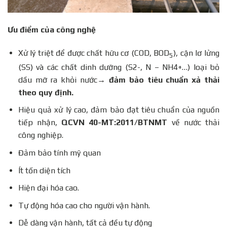
Ưu điểm của công nghệ
Xử lý triệt để được chất hữu cơ (COD, BOD
), cặn lơ lửng
5
(SS) và các chất dinh dưỡng (S2-, N – NH4+…) loại bỏ
dầu mỡ ra khỏi nước
→ đảm bảo tiêu chuẩn xả thải
theo quy định.
Hiệu quả xử lý cao, đảm bảo đạt tiêu chuẩn của nguồn
tiếp nhận,
QCVN 40-MT:2011/BTNMT
về nước thải
công nghiệp.
Đảm bảo tính mỹ quan
Ít tốn diện tích
Hiện đại hóa cao.
Tự động hóa cao cho người vận hành.
Dễ dàng vận hành, tất cả đều tự động