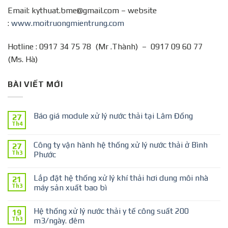
Email: kythuat.bme@gmail.com – website
:
www.moitruongmientrung.com
Hotline : 0917 34 75 78 (Mr .Thành) – 0917 09 60 77
(Ms. Hà)
BÀI VIẾT MỚI
Báo giá module xử lý nước thải tại Lâm Đồng
27
Th4
Công ty vận hành hệ thống xử lý nước thải ở Bình
27
Th3
Phước
Lắp đặt hệ thống xử lý khí thải hơi dung môi nhà
21
Th3
máy sản xuất bao bì
Hệ thống xử lý nước thải y tế công suất 200
19
Th3
m3/ngày. đêm