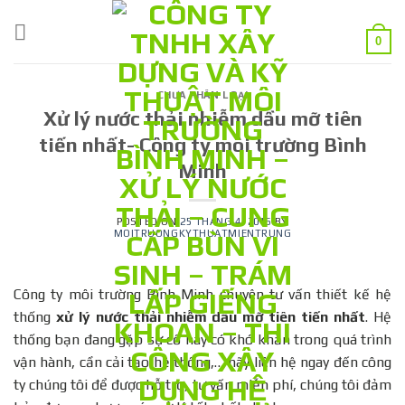
Skip
to
0
content
CHƯA PHÂN LOẠI
Xử lý nước thải nhiễm dầu mỡ tiên
tiến nhất- Công ty môi trường Bình
Minh
POSTED ON
25 THÁNG 4, 2016
BY
MOITRUONGKYTHUATMIENTRUNG
Công ty môi trường Bình Minh chuyên tư vấn thiết kế hệ
thống
xử lý nước thải nhiễm dầu mỡ tiên tiến nhất
. Hệ
thống bạn đang gặp sự cố hay có khó khăn trong quá trình
vận hành, cần cải tạo hệ thống,… hãy liên hệ ngay đến công
ty chúng tôi để được hỗ trợ, tư vấn miễn phí, chúng tôi đảm