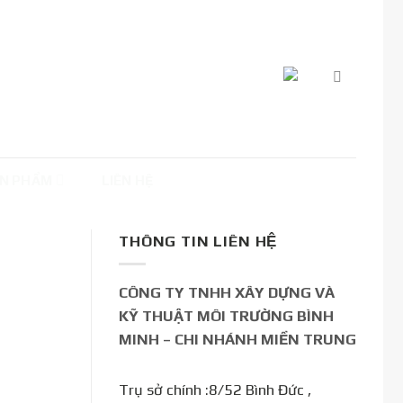
N PHẨM
LIÊN HỆ
THÔNG TIN LIÊN HỆ
CÔNG TY TNHH XÂY DỰNG VÀ
KỸ THUẬT MÔI TRƯỜNG BÌNH
MINH – CHI NHÁNH MIỀN TRUNG
Trụ sở chính :8/52 Bình Đức ,