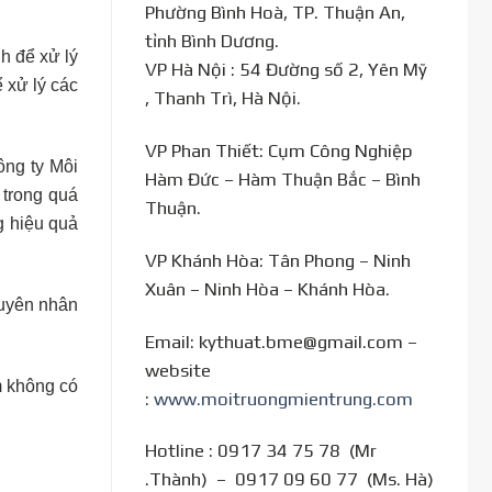
Phường Bình Hoà, TP. Thuận An,
tỉnh Bình Dương.
h để xử lý
VP Hà Nội : 54 Đường số 2, Yên Mỹ
 xử lý các
, Thanh Trì, Hà Nội.
VP Phan Thiết: Cụm Công Nghiệp
ông ty Môi
Hàm Đức – Hàm Thuận Bắc – Bình
 trong quá
Thuận.
g hiệu quả
VP Khánh Hòa: Tân Phong – Ninh
Xuân – Ninh Hòa – Khánh Hòa.
guyên nhân
Email: kythuat.bme@gmail.com –
website
ảm không có
:
www.moitruongmientrung.com
Hotline : 0917 34 75 78 (Mr
.Thành) – 0917 09 60 77 (Ms. Hà)