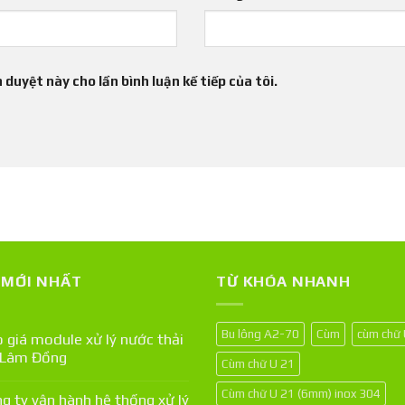
 duyệt này cho lần bình luận kế tiếp của tôi.
T MỚI NHẤT
TỪ KHÓA NHANH
Bu lông A2-70
Cùm
cùm chữ
 giá module xử lý nước thải
 Lâm Đồng
Cùm chữ U 21
Cùm chữ U 21 (6mm) inox 304
g ty vận hành hệ thống xử lý