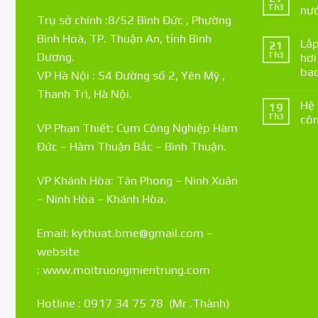
Th3
nướ
Trụ sở chính :8/52 Bình Đức , Phường
Bình Hoà, TP. Thuận An, tỉnh Bình
Lắp
21
Th3
Dương.
hơi
bao
VP Hà Nội : 54 Đường số 2, Yên Mỹ ,
Thanh Trì, Hà Nội.
Hệ 
19
Th3
côn
VP Phan Thiết: Cụm Công Nghiệp Hàm
Đức – Hàm Thuận Bắc – Bình Thuận.
VP Khánh Hòa: Tân Phong – Ninh Xuân
– Ninh Hòa – Khánh Hòa.
Email: kythuat.bme@gmail.com –
website
:
www.moitruongmientrung.com
Hotline : 0917 34 75 78 (Mr .Thành)