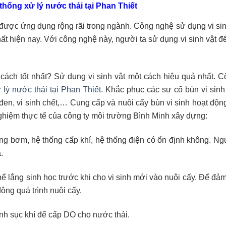
 thống xử lý nước thải tại Phan Thiết
được ứng dụng rộng rãi trong ngành. Công nghệ sử dụng vi sin
 hiện nay. Với công nghệ này, người ta sử dụng vi sinh vật để
 cách tốt nhất? Sử dụng vi sinh vật một cách hiệu quả nhất. C
 lý nước thải tại Phan Thiết
. Khắc phục các sự cố bùn vi sinh
n đen, vi sinh chết,… Cung cấp và nuôi cấy bùn vi sinh hoạt độn
 nghiệm thực tế của công ty môi trường Bình Minh xây dựng:
ống bơm, hệ thống cấp khí, hệ thống điện có ổn định không. N
.
, bể lắng sinh học trước khi cho vi sinh mới vào nuôi cấy. Để đ
ộng quá trình nuôi cấy.
nh sục khí để cấp DO cho nước thải.