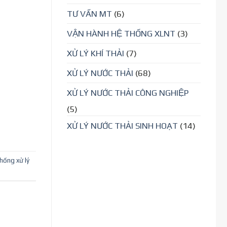
TƯ VẤN MT
(6)
VẬN HÀNH HỆ THỐNG XLNT
(3)
XỬ LÝ KHÍ THẢI
(7)
XỬ LÝ NƯỚC THẢI
(68)
XỬ LÝ NƯỚC THẢI CÔNG NGHIỆP
(5)
XỬ LÝ NƯỚC THẢI SINH HOẠT
(14)
thống xử lý