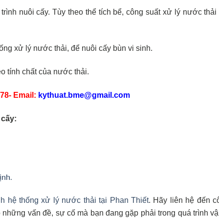
 trình nuôi cấy. Tùy theo thể tích bể, công suất xử lý nước thả
ng xử lý nước thải, để nuôi cấy bùn vi sinh.
eo tính chất của nước thải.
78- Email:
kythuat.bme@gmail.com
 cấy:
ịnh.
nh hệ thống xử lý nước thải tại Phan Thiết
. Hãy liên hệ đến c
p những vấn đề, sự cố mà bạn đang gặp phải trong quá trình v