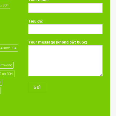
ox 304
Tiêu đề:
Your message (không bắt buộc)
14 inox 304
i trường
kê nở 304
4