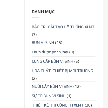
DANH MỤC
BẢO TRÌ-CẢI TẠO HỆ THỐNG XLNT
(7)
BÙN VI SINH
(15)
Chưa được phân loại
(9)
CUNG CẤP BÙN VI SINH
(6)
HÓA CHẤT-THIẾT BỊ MÔI TRƯỜNG
(2)
NUÔI CẤY BÙN VI SINH
(12)
SỰ CỐ BÙN VI SINH
(1)
THIẾT KẾ THI CÔNG HTXLNT
(36)