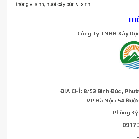
thống vi sinh, nuôi cấy bùn vi sinh.
THÔ
Công Ty TNHH Xây Dựn
ĐỊA CHỈ: 8/52 Bình Đức , Phư
VP Hà Nội : 54 Đườn
– Phòng Kỹ
0917 3