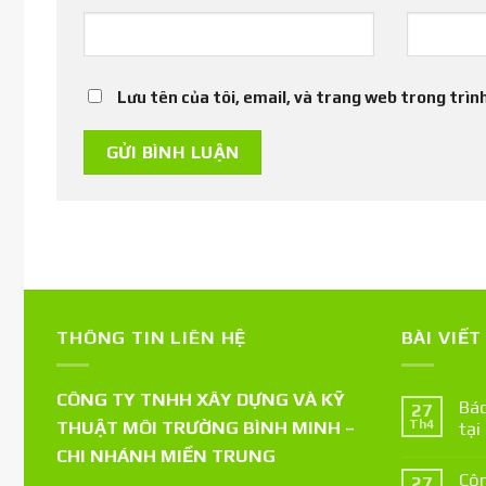
Lưu tên của tôi, email, và trang web trong trình
THÔNG TIN LIÊN HỆ
BÀI VIẾ
CÔNG TY TNHH XÂY DỰNG VÀ KỸ
Báo
27
THUẬT MÔI TRƯỜNG BÌNH MINH –
Th4
tại
CHI NHÁNH MIỀN TRUNG
Côn
27