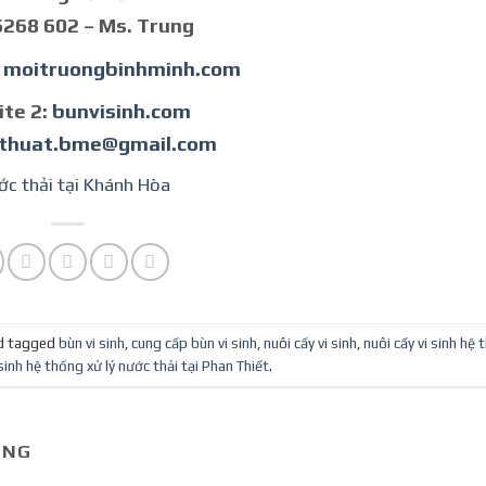
6268 602 – Ms. Trung
:
moitruongbinhminh.com
te 2:
bunvisinh.com
ythuat.bme@gmail.com
ước thải tại Khánh Hòa
d tagged
bùn vi sinh
,
cung cấp bùn vi sinh
,
nuôi cấy vi sinh
,
nuôi cấy vi sinh hệ 
 sinh hệ thống xử lý nước thải tại Phan Thiết
.
UNG