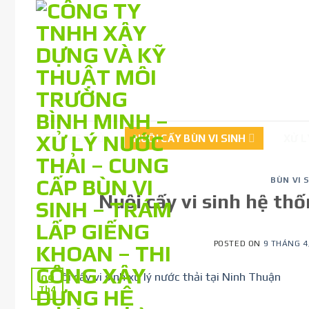
Skip
to
content
TRANG CHỦ
NUÔI CẤY BÙN VI SINH
XỬ L
BÙN VI 
Nuôi cấy vi sinh hệ thố
POSTED ON
9 THÁNG 4
09
Th4