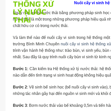
Nuôi cấy vi sinh hệ
Ngày nay, xử lý nước thải bằng phương pháp sinh học 
nước thải là một trong những phương pháp hiệu quả nhất
chất hữu cơ có trong nước thải.
Và làm thế nào để nuôi cấy vi sinh trong hệ thống một
trường Bình Minh Chuyên
nuôi cấy vi sinh hệ thống xử
trình vận hành hệ thống như: trào bùn, vi sinh yếu, bù
nhất. Sau đây là quy trình nuôi cấy bùn vi sinh từ kinh
Bước 1:
Cần kiểm tra Hệ thống xử lý nước thải: hệ th
nào dẫn đến tình trạng vi sinh hoạt động không hiệu quả
Bước 2
: Vệ sinh bể sinh học (bể nuôi cấy vi sinh vào)
những tác nhân gây hại đến nguồn vi sinh mới và khỏi đ
Bước 3
: Bơm nước thải vào bể khoảng 0,5m và tiến hà