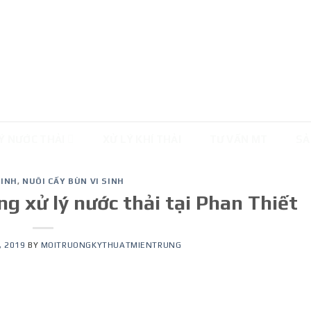
Ý NƯỚC THẢI
XỬ LÝ KHÍ THẢI
TƯ VẤN MT
SẢ
SINH
,
NUÔI CẤY BÙN VI SINH
ng xử lý nước thải tại Phan Thiết
, 2019
BY
MOITRUONGKYTHUATMIENTRUNG