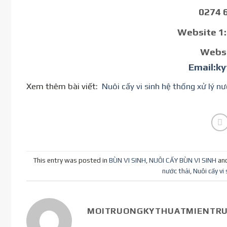
0274 
Website 1
Websi
Email:k
Xem thêm bài viết:
Nuôi cấy vi sinh hệ thống xử lý n
This entry was posted in
BÙN VI SINH
,
NUÔI CẤY BÙN VI SINH
an
nước thải
,
Nuôi cấy vi
MOITRUONGKYTHUATMIENTR