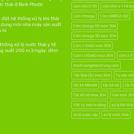
c thải ở Bình Phước
cùm chữ U 90
cùm chữ u 114 in
Cùm Omega
Cùm OMEGA 60
 đặt hệ thống xử lý khí thải
 dung môi nhà máy sản xuất
Cùm omega 60 inox 304
 bì
Cùm omega 90 inox 304
thống xử lý nước thải y tế
Cùm U 6x42 inox 304
g suất 200 m3/ngày. đêm
Cùm U 60x60 inox 304
cùm u 1
moitruongmientrung.com
Tán (Đai Ốc) inox 304
Tư vấn mô
tắc kê M8x80
tắc kê nở
tắc 
Tắc Kê nở inox 304
Van inox 30
Vật tư môi trường
xử lý khí thải
xử lý nước cấp
xử lý nước thải