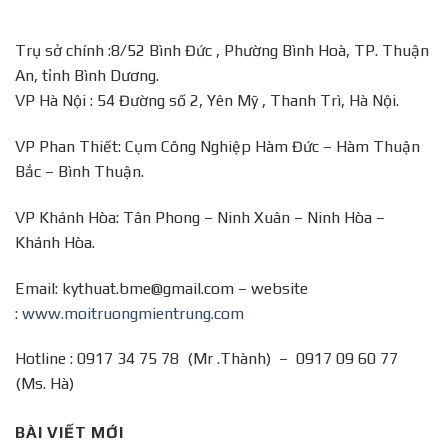
Trụ sở chính :8/52 Bình Đức , Phường Bình Hoà, TP. Thuận
An, tỉnh Bình Dương.
VP Hà Nội : 54 Đường số 2, Yên Mỹ , Thanh Trì, Hà Nội.
VP Phan Thiết: Cụm Công Nghiệp Hàm Đức – Hàm Thuận
Bắc – Bình Thuận.
VP Khánh Hòa: Tân Phong – Ninh Xuân – Ninh Hòa –
Khánh Hòa.
Email: kythuat.bme@gmail.com – website
:
www.moitruongmientrung.com
Hotline : 0917 34 75 78 (Mr .Thành) – 0917 09 60 77
(Ms. Hà)
BÀI VIẾT MỚI