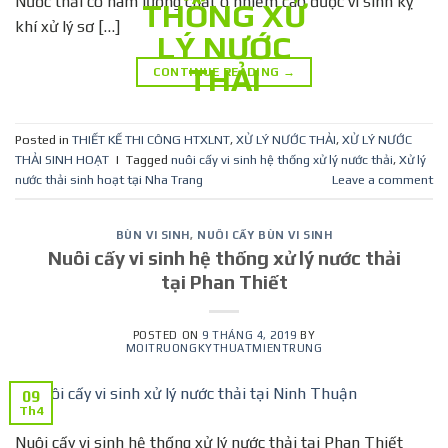
Nước thải có hàm lượng chất ô nhiễm cao được vi sinh kỵ
khí xử lý sơ […]
CONTINUE READING
→
Posted in
THIẾT KẾ THI CÔNG HTXLNT
,
XỬ LÝ NƯỚC THẢI
,
XỬ LÝ NƯỚC
THẢI SINH HOẠT
|
Tagged
nuôi cấy vi sinh hệ thống xử lý nước thải
,
Xử lý
nước thải sinh hoạt tại Nha Trang
Leave a comment
BÙN VI SINH
,
NUÔI CẤY BÙN VI SINH
Nuôi cấy vi sinh hệ thống xử lý nước thải
tại Phan Thiết
POSTED ON
9 THÁNG 4, 2019
BY
MOITRUONGKYTHUATMIENTRUNG
09
Th4
Nuôi cấy vi sinh hệ thống xử lý nước thải tại Phan Thiết