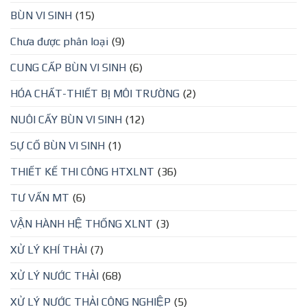
BÙN VI SINH
(15)
Chưa được phân loại
(9)
CUNG CẤP BÙN VI SINH
(6)
HÓA CHẤT-THIẾT BỊ MÔI TRƯỜNG
(2)
NUÔI CẤY BÙN VI SINH
(12)
SỰ CỐ BÙN VI SINH
(1)
THIẾT KẾ THI CÔNG HTXLNT
(36)
TƯ VẤN MT
(6)
VẬN HÀNH HỆ THỐNG XLNT
(3)
XỬ LÝ KHÍ THẢI
(7)
XỬ LÝ NƯỚC THẢI
(68)
XỬ LÝ NƯỚC THẢI CÔNG NGHIỆP
(5)