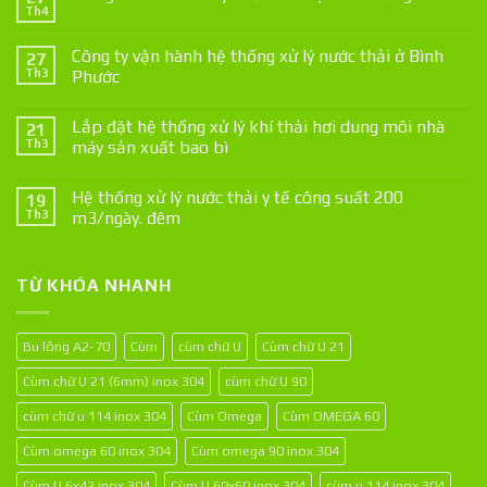
Th4
Công ty vận hành hệ thống xử lý nước thải ở Bình
27
Th3
Phước
Lắp đặt hệ thống xử lý khí thải hơi dung môi nhà
21
Th3
máy sản xuất bao bì
Hệ thống xử lý nước thải y tế công suất 200
19
Th3
m3/ngày. đêm
TỪ KHÓA NHANH
Bu lông A2-70
Cùm
cùm chữ U
Cùm chữ U 21
Cùm chữ U 21 (6mm) inox 304
cùm chữ U 90
cùm chữ u 114 inox 304
Cùm Omega
Cùm OMEGA 60
Cùm omega 60 inox 304
Cùm omega 90 inox 304
Cùm U 6x42 inox 304
Cùm U 60x60 inox 304
cùm u 114 inox 304