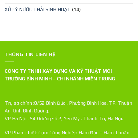
XỬ LÝ NƯỚC THẢI SINH HOẠT
(14)
THÔNG TIN LIÊN HỆ
CÔNG TY TNHH XÂY DỰNG VÀ KỸ THUẬT MÔI
TRƯỜNG BÌNH MINH – CHI NHÁNH MIỀN TRUNG
Trụ sở chính :8/52 Bình Đức , Phường Bình Hoà, TP. Thuận
An, tỉnh Bình Dương.
VP Hà Nội : 54 Đường số 2, Yên Mỹ , Thanh Trì, Hà Nội.
VP Phan Thiết: Cụm Công Nghiệp Hàm Đức – Hàm Thuận