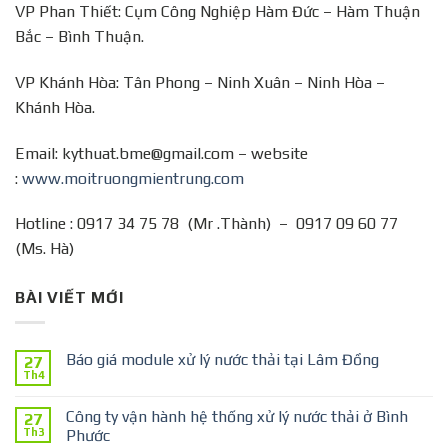
VP Phan Thiết: Cụm Công Nghiệp Hàm Đức – Hàm Thuận
Bắc – Bình Thuận.
VP Khánh Hòa: Tân Phong – Ninh Xuân – Ninh Hòa –
Khánh Hòa.
Email: kythuat.bme@gmail.com – website
:
www.moitruongmientrung.com
Hotline : 0917 34 75 78 (Mr .Thành) – 0917 09 60 77
(Ms. Hà)
BÀI VIẾT MỚI
Báo giá module xử lý nước thải tại Lâm Đồng
27
Th4
Công ty vận hành hệ thống xử lý nước thải ở Bình
27
Th3
Phước