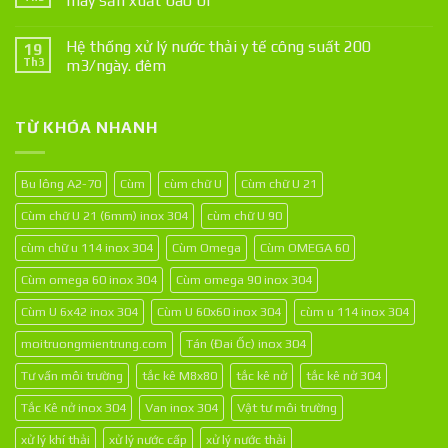
máy sản xuất bao bì
Hệ thống xử lý nước thải y tế công suất 200
19
Th3
m3/ngày. đêm
TỪ KHÓA NHANH
Bu lông A2-70
Cùm
cùm chữ U
Cùm chữ U 21
Cùm chữ U 21 (6mm) inox 304
cùm chữ U 90
cùm chữ u 114 inox 304
Cùm Omega
Cùm OMEGA 60
Cùm omega 60 inox 304
Cùm omega 90 inox 304
Cùm U 6x42 inox 304
Cùm U 60x60 inox 304
cùm u 114 inox 304
moitruongmientrung.com
Tán (Đai Ốc) inox 304
Tư vấn môi trường
tắc kê M8x80
tắc kê nở
tắc kê nở 304
Tắc Kê nở inox 304
Van inox 304
Vật tư môi trường
xử lý khí thải
xử lý nước cấp
xử lý nước thải