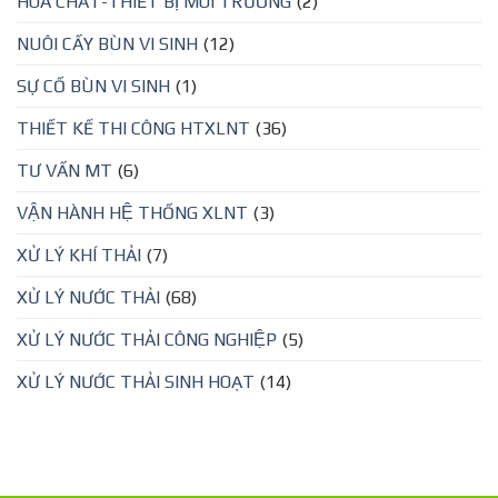
HÓA CHẤT-THIẾT BỊ MÔI TRƯỜNG
(2)
NUÔI CẤY BÙN VI SINH
(12)
SỰ CỐ BÙN VI SINH
(1)
THIẾT KẾ THI CÔNG HTXLNT
(36)
TƯ VẤN MT
(6)
VẬN HÀNH HỆ THỐNG XLNT
(3)
XỬ LÝ KHÍ THẢI
(7)
XỬ LÝ NƯỚC THẢI
(68)
XỬ LÝ NƯỚC THẢI CÔNG NGHIỆP
(5)
XỬ LÝ NƯỚC THẢI SINH HOẠT
(14)