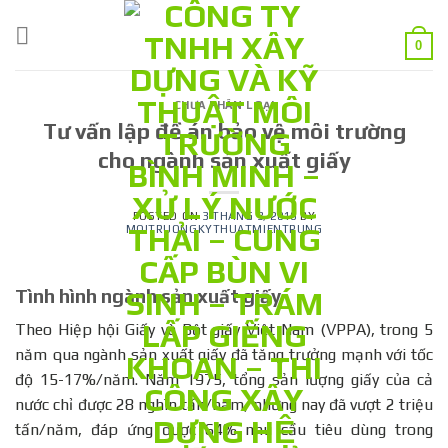
Skip
to
0
content
CHƯA PHÂN LOẠI
Tư vấn lập đề án bảo vệ môi trường
cho ngành sản xuất giấy
POSTED ON
3 THÁNG 3, 2016
BY
MOITRUONGKYTHUATMIENTRUNG
Tình hình ngành sản xuất giấy
Theo Hiệp hội Giấy và Bột giấy Việt Nam (VPPA), trong 5
năm qua ngành sản xuất giấy đã tăng trưởng mạnh với tốc
độ 15-17%/năm. Năm 1975, tổng sản lượng giấy của cả
nước chỉ được 28 nghìn tấn/năm, nhưng nay đã vượt 2 triệu
tấn/năm, đáp ứng được 64% nhu cầu tiêu dùng trong