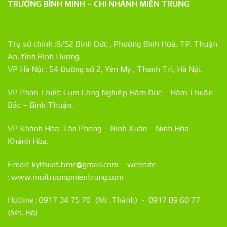
TRƯỜNG BÌNH MINH – CHI NHÁNH MIỀN TRUNG
Trụ sở chính :8/52 Bình Đức , Phường Bình Hoà, TP. Thuận
An, tỉnh Bình Dương.
VP Hà Nội : 54 Đường số 2, Yên Mỹ , Thanh Trì, Hà Nội.
VP Phan Thiết: Cụm Công Nghiệp Hàm Đức – Hàm Thuận
Bắc – Bình Thuận.
VP Khánh Hòa: Tân Phong – Ninh Xuân – Ninh Hòa –
Khánh Hòa.
Email: kythuat.bme@gmail.com – website
:
www.moitruongmientrung.com
Hotline : 0917 34 75 78 (Mr .Thành) - 0917 09 60 77
(Ms. Hà)