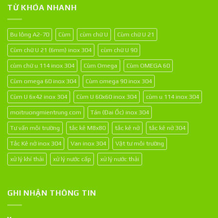
TỪ KHÓA NHANH
Bu lông A2-70
Cùm
cùm chữ U
Cùm chữ U 21
Cùm chữ U 21 (6mm) inox 304
cùm chữ U 90
cùm chữ u 114 inox 304
Cùm Omega
Cùm OMEGA 60
Cùm omega 60 inox 304
Cùm omega 90 inox 304
Cùm U 6x42 inox 304
Cùm U 60x60 inox 304
cùm u 114 inox 304
moitruongmientrung.com
Tán (Đai Ốc) inox 304
Tư vấn môi trường
tắc kê M8x80
tắc kê nở
tắc kê nở 304
Tắc Kê nở inox 304
Van inox 304
Vật tư môi trường
xử lý khí thải
xử lý nước cấp
xử lý nước thải
GHI NHẬN THÔNG TIN