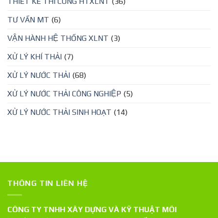
THIẾT KẾ THI CÔNG HTXLNT
(36)
TƯ VẤN MT
(6)
VẬN HÀNH HỆ THỐNG XLNT
(3)
XỬ LÝ KHÍ THẢI
(7)
XỬ LÝ NƯỚC THẢI
(68)
XỬ LÝ NƯỚC THẢI CÔNG NGHIỆP
(5)
XỬ LÝ NƯỚC THẢI SINH HOẠT
(14)
THÔNG TIN LIÊN HỆ
CÔNG TY TNHH XÂY DỰNG VÀ KỸ THUẬT MÔI