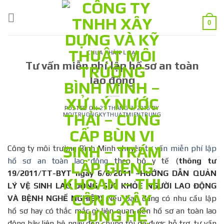
Skip
to
0
content
CHƯA PHÂN LOẠI
Tư vấn miễn phí lập hồ sơ an toàn
lao động
POSTED ON
21 THÁNG 3, 2016
BY
MOITRUONGKYTHUATMIENTRUNG
Công ty môi trường Bình Minh chuyên
tư vấn miễn phí lập
hồ sơ an toàn lao động
theo bộ y tế (
thông tư
19/2011/TT-BYT ngày 6/6/2011 –
HƯỚNG DẪN QUẢN
LÝ VỆ SINH LAO ĐỘNG, SỨC KHỎE NGƯỜI LAO ĐỘNG
VÀ BỆNH NGHỀ NGHIỆP
). Nếu bạn đang có nhu cầu lập
hồ sơ hay có thắc mắc gì liên quan đến hồ sơ an toàn lao
động hãy liên hệ ngay đến chúng tôi để được hỗ trợ, tư vấn