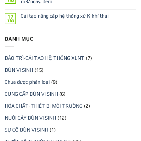
Th3
m3/ngày. đêm
Cải tạo nâng cấp hệ thống xử lý khí thải
17
Th3
DANH MỤC
BẢO TRÌ-CẢI TẠO HỆ THỐNG XLNT
(7)
BÙN VI SINH
(15)
Chưa được phân loại
(9)
CUNG CẤP BÙN VI SINH
(6)
HÓA CHẤT-THIẾT BỊ MÔI TRƯỜNG
(2)
NUÔI CẤY BÙN VI SINH
(12)
SỰ CỐ BÙN VI SINH
(1)