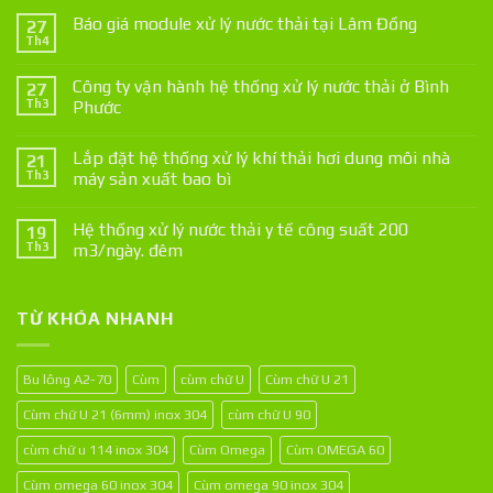
Báo giá module xử lý nước thải tại Lâm Đồng
27
Th4
Công ty vận hành hệ thống xử lý nước thải ở Bình
27
Th3
Phước
Lắp đặt hệ thống xử lý khí thải hơi dung môi nhà
21
Th3
máy sản xuất bao bì
Hệ thống xử lý nước thải y tế công suất 200
19
Th3
m3/ngày. đêm
TỪ KHÓA NHANH
Bu lông A2-70
Cùm
cùm chữ U
Cùm chữ U 21
Cùm chữ U 21 (6mm) inox 304
cùm chữ U 90
cùm chữ u 114 inox 304
Cùm Omega
Cùm OMEGA 60
Cùm omega 60 inox 304
Cùm omega 90 inox 304