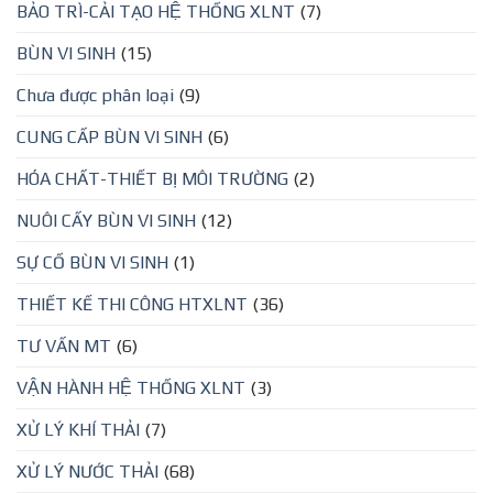
BẢO TRÌ-CẢI TẠO HỆ THỐNG XLNT
(7)
BÙN VI SINH
(15)
Chưa được phân loại
(9)
CUNG CẤP BÙN VI SINH
(6)
HÓA CHẤT-THIẾT BỊ MÔI TRƯỜNG
(2)
NUÔI CẤY BÙN VI SINH
(12)
SỰ CỐ BÙN VI SINH
(1)
THIẾT KẾ THI CÔNG HTXLNT
(36)
TƯ VẤN MT
(6)
VẬN HÀNH HỆ THỐNG XLNT
(3)
XỬ LÝ KHÍ THẢI
(7)
XỬ LÝ NƯỚC THẢI
(68)