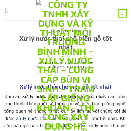
Skip
to
0
content
CHƯA PHÂN LOẠI
Xử lý nước thải chế biến gỗ tốt
nhất
POSTED ON
26 THÁNG 4, 2016
BY
MOITRUONGKYTHUATMIENTRUNG
Xử lý nước thải chế biến gỗ tốt nhất
Khi cần
xử lý nước thải chế
biến gỗ tốt nhất
cần phải
phụ thuộc thêm một số thông tin về: hiện trạng công nghệ,
tổng quan hệ thống, thiết bị. Hãy liên lạc với chúng tôi để
được
xử lý nước thải chế biến gỗ
với chi phí tốt nhất. Khi
cần báo giá
bảo trì, vận hành
hệ thống xử lý nước thải với