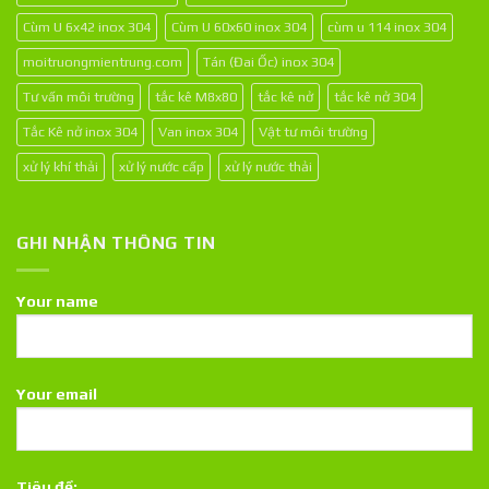
Cùm U 6x42 inox 304
Cùm U 60x60 inox 304
cùm u 114 inox 304
moitruongmientrung.com
Tán (Đai Ốc) inox 304
Tư vấn môi trường
tắc kê M8x80
tắc kê nở
tắc kê nở 304
Tắc Kê nở inox 304
Van inox 304
Vật tư môi trường
xử lý khí thải
xử lý nước cấp
xử lý nước thải
GHI NHẬN THÔNG TIN
Your name
Your email
Tiêu đề: