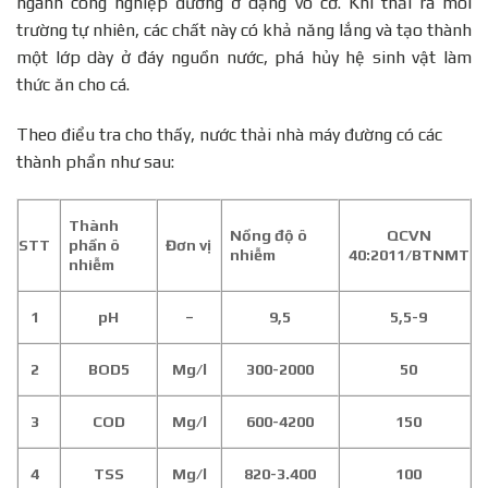
ngành công nghiệp đường ở dạng vô cơ. Khi thải ra môi
trường tự nhiên, các chất này có khả năng lắng và tạo thành
một lớp dày ở đáy nguồn nước, phá hủy hệ sinh vật làm
thức ăn cho cá.
Theo điểu tra cho thấy, nước thải nhà máy đường có các
thành phẩn như sau:
Thành
Nồng độ ô
QCVN
STT
phần ô
Đơn vị
nhiễm
40:2011/BTNMT
nhiễm
1
pH
–
9,5
5,5-9
2
BOD5
Mg/l
300-2000
50
3
COD
Mg/l
600-4200
150
4
TSS
Mg/l
820-3.400
100