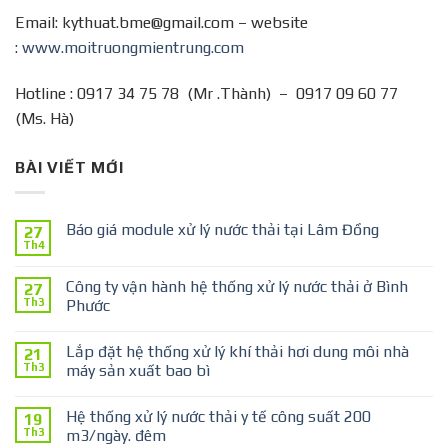
Email: kythuat.bme@gmail.com – website
:
www.moitruongmientrung.com
Hotline : 0917 34 75 78 (Mr .Thành) – 0917 09 60 77
(Ms. Hà)
BÀI VIẾT MỚI
Báo giá module xử lý nước thải tại Lâm Đồng
27
Th4
Công ty vận hành hệ thống xử lý nước thải ở Bình
27
Th3
Phước
Lắp đặt hệ thống xử lý khí thải hơi dung môi nhà
21
Th3
máy sản xuất bao bì
Hệ thống xử lý nước thải y tế công suất 200
19
Th3
m3/ngày. đêm