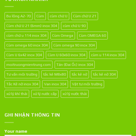
Bu lông A2-70
Cùm
cùm chữ U
Cùm chữ U 21
Cùm chữ U 21 (6mm) inox 304
cùm chữ U 90
cùm chữ u 114 inox 304
Cùm Omega
Cùm OMEGA 60
Cùm omega 60 inox 304
Cùm omega 90 inox 304
Cùm U 6x42 inox 304
Cùm U 60x60 inox 304
cùm u 114 inox 304
moitruongmientrung.com
Tán (Đai Ốc) inox 304
Tư vấn môi trường
tắc kê M8x80
tắc kê nở
tắc kê nở 304
Tắc Kê nở inox 304
Van inox 304
Vật tư môi trường
xử lý khí thải
xử lý nước cấp
xử lý nước thải
GHI NHẬN THÔNG TIN
Your name