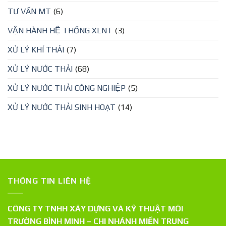
TƯ VẤN MT
(6)
VẬN HÀNH HỆ THỐNG XLNT
(3)
XỬ LÝ KHÍ THẢI
(7)
XỬ LÝ NƯỚC THẢI
(68)
XỬ LÝ NƯỚC THẢI CÔNG NGHIỆP
(5)
XỬ LÝ NƯỚC THẢI SINH HOẠT
(14)
THÔNG TIN LIÊN HỆ
CÔNG TY TNHH XÂY DỰNG VÀ KỸ THUẬT MÔI
TRƯỜNG BÌNH MINH – CHI NHÁNH MIỀN TRUNG