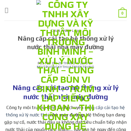
Skip
to
0
content
CHƯA PHÂN LOẠI
Nâng cấp cải tạo hệ thống xử lý
nước thải nhà máy đường
POSTED ON
26 THÁNG 4, 2016
BY
MOITRUONGKYTHUATMIENTRUNG
Nâng cấp cải tạo hệ thống xử lý
nước thải nhà máy đường
Công ty môi trường Bình Minh chuyên
nâng cấp cải tạo hệ
thống xử lý nước thải
nhà máy đường
. Hệ thống bạn đang
gặp sự cố, nước thải đầu ra không đạt tiêu chuẩn tiếp nhận
nước thải của nguồn tiếp nhận,… hãy liên hệ ngay đến công